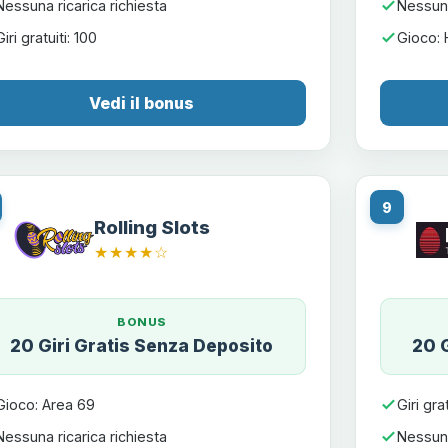
Nessuna ricarica richiesta
Nessuna
Giri gratuiti: 100
Gioco: 
Vedi il bonus
9
Rolling Slots
★★★★☆
BONUS
20 Giri Gratis Senza Deposito
20 
Gioco: Area 69
Giri grat
Nessuna ricarica richiesta
Nessuna