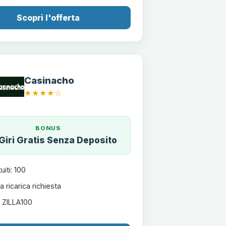
Scopri l'offerta
Casinacho
★★★★☆
BONUS
Giri Gratis Senza Deposito
uiti: 100
 ricarica richiesta
 ZILLA100