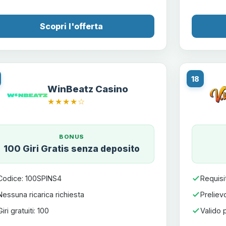
Scopri l'offerta
18
WinBeatz Casino
★★★★☆
BONUS
100 Giri Gratis senza deposito
Codice: 100SPINS4
Requisi
Nessuna ricarica richiesta
Prelie
Giri gratuiti: 100
Valido 