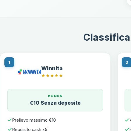
Classific
1
2
Winnita
★★★★★
BONUS
€10 Senza deposito
Prelievo massimo €10
Requisito cash x5