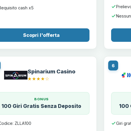
Prelie
Requisito cash x5
Nessun
Scopri l'offerta
6
Spinarium Casino
★★★★☆
BONUS
100 Giri Gratis Senza Deposito
100 
Codice: ZLLA100
Giri grat