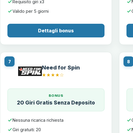
Requisito giri x3
Valido per 5 giorni
Dettagli bonus
7
8
Need for Spin
★★★★☆
BONUS
20 Giri Gratis Senza Deposito
Nessuna ricarica richiesta
Giri gratuiti: 20