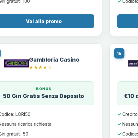
Giri gratuiti: 100
Codice
Vai alla promo
15
Gambloria Casino
★★★★☆
BONUS
50 Giri Gratis Senza Deposito
€10 d
Codice: LORI50
Credito
Nessuna ricarica richiesta
Nessuna
Giri gratuiti: 50
Codice