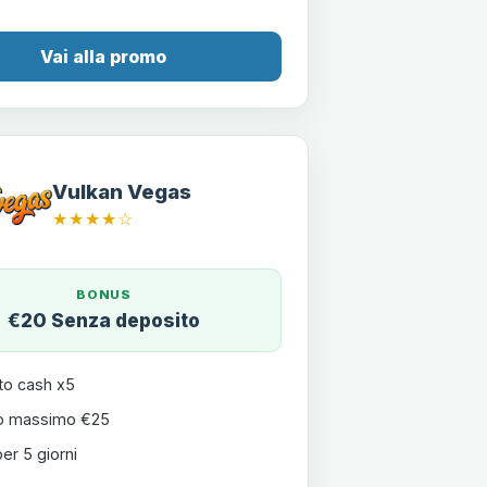
Vai alla promo
Vulkan Vegas
★★★★☆
BONUS
€20 Senza deposito
to cash x5
vo massimo €25
per 5 giorni