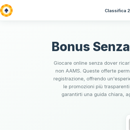
Classifica 
Bonus Senza
Giocare online senza dover ricari
non AAMS. Queste offerte perme
registrazione, offrendo un'esperi
le promozioni più trasparent
garantirti una guida chiara, a