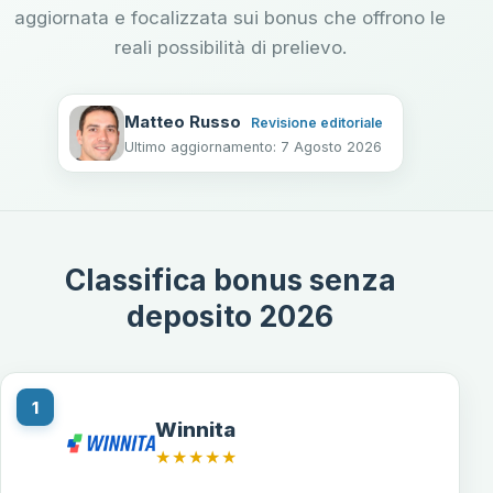
aggiornata e focalizzata sui bonus che offrono le
reali possibilità di prelievo.
Matteo Russo
Revisione editoriale
Ultimo aggiornamento: 7 Agosto 2026
Classifica bonus senza
deposito 2026
1
Winnita
★★★★★