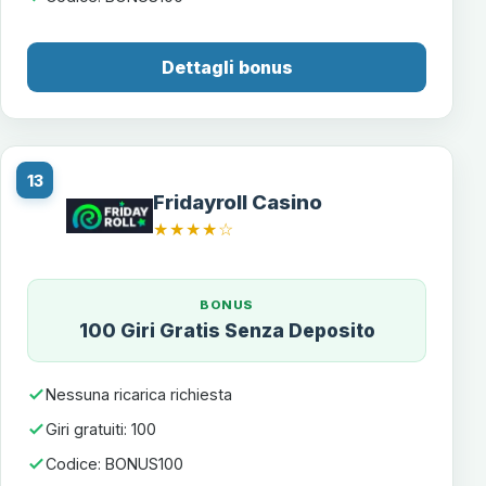
Dettagli bonus
13
Fridayroll Casino
★★★★☆
BONUS
100 Giri Gratis Senza Deposito
Nessuna ricarica richiesta
Giri gratuiti: 100
Codice: BONUS100