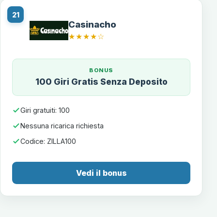
21
Casinacho
★★★★☆
BONUS
100 Giri Gratis Senza Deposito
Giri gratuiti: 100
Nessuna ricarica richiesta
Codice: ZILLA100
Vedi il bonus