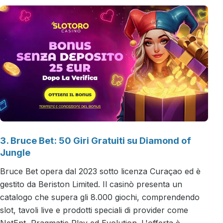
3. Bruce Bet: 50 Giri Gratuiti su Diamond of
Jungle
Bruce Bet opera dal 2023 sotto licenza Curaçao ed è
gestito da Beriston Limited. Il casinò presenta un
catalogo che supera gli 8.000 giochi, comprendendo
slot, tavoli live e prodotti speciali di provider come
NetEnt, Pragmatic Play ed Evolution. L'offerta è