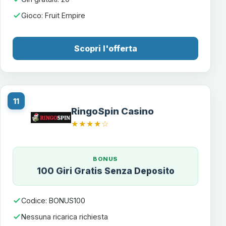
Gioco: Fruit Empire
Scopri l'offerta
11
RingoSpin Casino
★★★★☆
BONUS
100 Giri Gratis Senza Deposito
Codice: BONUS100
Nessuna ricarica richiesta