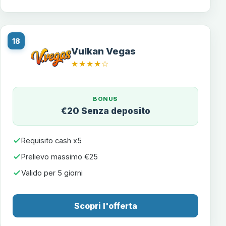
18
Vulkan Vegas
★★★★☆
BONUS
€20 Senza deposito
Requisito cash x5
Prelievo massimo €25
Valido per 5 giorni
Scopri l'offerta