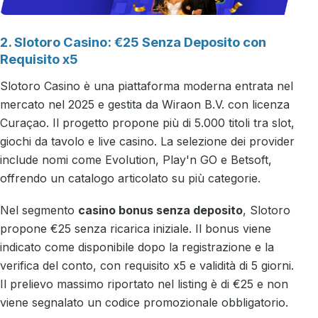
2. Slotoro Casino: €25 Senza Deposito con
Requisito x5
Slotoro Casino è una piattaforma moderna entrata nel
mercato nel 2025 e gestita da Wiraon B.V. con licenza
Curaçao. Il progetto propone più di 5.000 titoli tra slot,
giochi da tavolo e live casino. La selezione dei provider
include nomi come Evolution, Play'n GO e Betsoft,
offrendo un catalogo articolato su più categorie.
Nel segmento
casino bonus senza deposito
, Slotoro
propone €25 senza ricarica iniziale. Il bonus viene
indicato come disponibile dopo la registrazione e la
verifica del conto, con requisito x5 e validità di 5 giorni.
Il prelievo massimo riportato nel listing è di €25 e non
viene segnalato un codice promozionale obbligatorio.