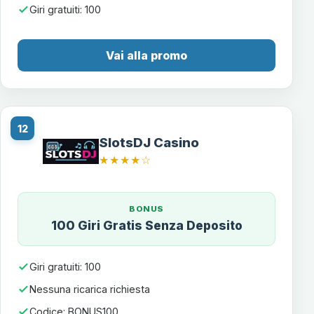
Giri gratuiti: 100
Vai alla promo
12
SlotsDJ Casino
★★★★☆
BONUS
100 Giri Gratis Senza Deposito
Giri gratuiti: 100
Nessuna ricarica richiesta
Codice: BONUS100