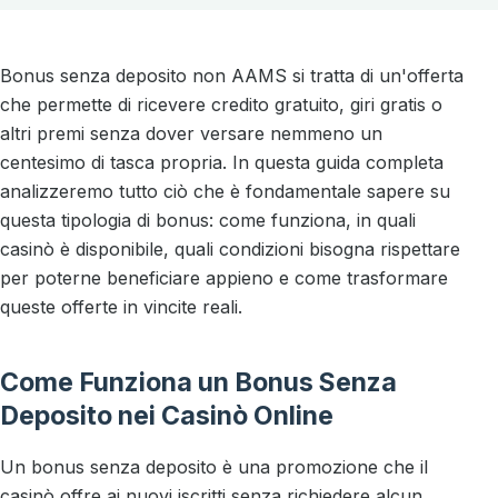
Bonus senza deposito non AAMS si tratta di un'offerta
che permette di ricevere credito gratuito, giri gratis o
altri premi senza dover versare nemmeno un
centesimo di tasca propria. In questa guida completa
analizzeremo tutto ciò che è fondamentale sapere su
questa tipologia di bonus: come funziona, in quali
casinò è disponibile, quali condizioni bisogna rispettare
per poterne beneficiare appieno e come trasformare
queste offerte in vincite reali.
Come Funziona un Bonus Senza
Deposito nei Casinò Online
Un bonus senza deposito è una promozione che il
casinò offre ai nuovi iscritti senza richiedere alcun