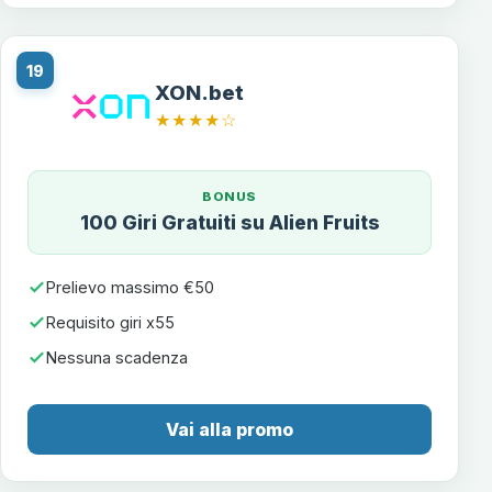
19
XON.bet
★★★★☆
BONUS
100 Giri Gratuiti su Alien Fruits
Prelievo massimo €50
Requisito giri x55
Nessuna scadenza
Vai alla promo