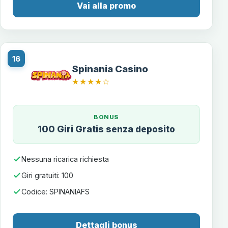
Vai alla promo
16
Spinania Casino
★★★★☆
BONUS
100 Giri Gratis senza deposito
Nessuna ricarica richiesta
Giri gratuiti: 100
Codice: SPINANIAFS
Dettagli bonus