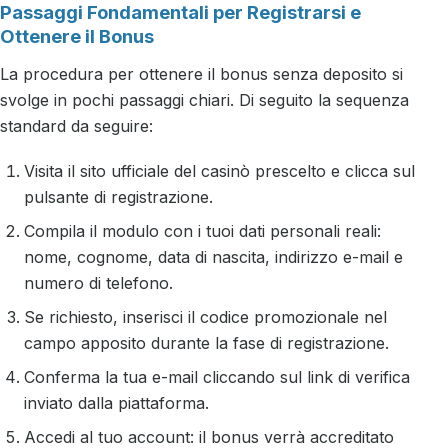
Passaggi Fondamentali per Registrarsi e
Ottenere il Bonus
La procedura per ottenere il bonus senza deposito si
svolge in pochi passaggi chiari. Di seguito la sequenza
standard da seguire:
Visita il sito ufficiale del casinò prescelto e clicca sul
pulsante di registrazione.
Compila il modulo con i tuoi dati personali reali:
nome, cognome, data di nascita, indirizzo e-mail e
numero di telefono.
Se richiesto, inserisci il codice promozionale nel
campo apposito durante la fase di registrazione.
Conferma la tua e-mail cliccando sul link di verifica
inviato dalla piattaforma.
Accedi al tuo account: il bonus verrà accreditato