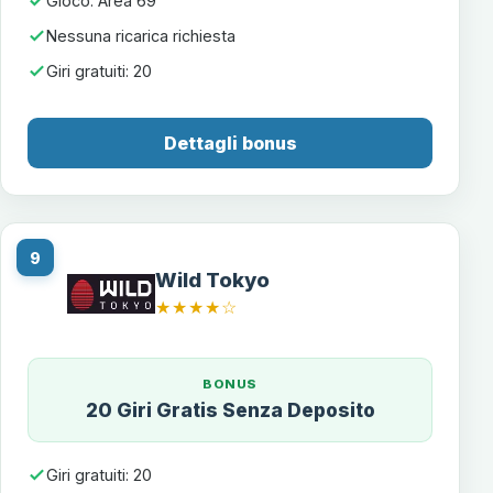
Gioco: Area 69
Nessuna ricarica richiesta
Giri gratuiti: 20
Dettagli bonus
9
Wild Tokyo
★★★★☆
BONUS
20 Giri Gratis Senza Deposito
Giri gratuiti: 20