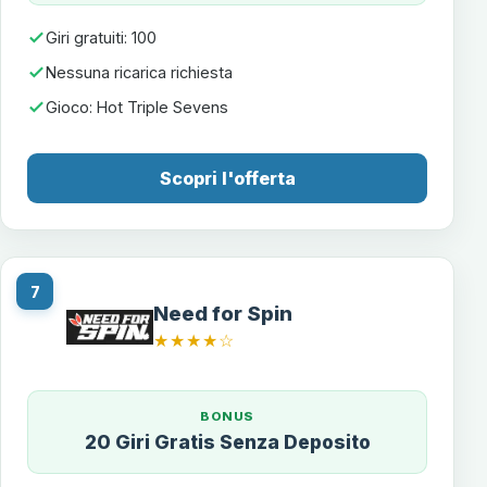
Giri gratuiti: 100
Nessuna ricarica richiesta
Gioco: Hot Triple Sevens
Scopri l'offerta
7
Need for Spin
★★★★☆
BONUS
20 Giri Gratis Senza Deposito