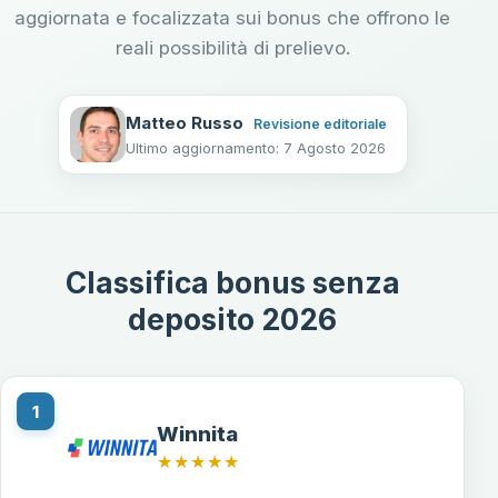
aggiornata e focalizzata sui bonus che offrono le
reali possibilità di prelievo.
Matteo Russo
Revisione editoriale
Ultimo aggiornamento: 7 Agosto 2026
Classifica bonus senza
deposito 2026
1
Winnita
★★★★★