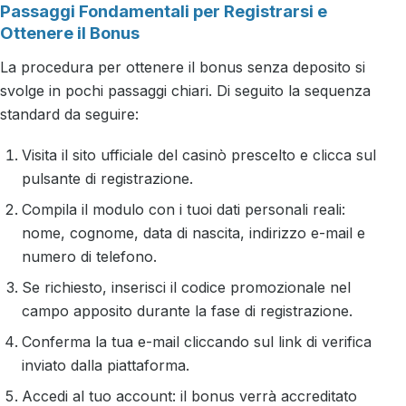
Passaggi Fondamentali per Registrarsi e
Ottenere il Bonus
La procedura per ottenere il bonus senza deposito si
svolge in pochi passaggi chiari. Di seguito la sequenza
standard da seguire:
Visita il sito ufficiale del casinò prescelto e clicca sul
pulsante di registrazione.
Compila il modulo con i tuoi dati personali reali:
nome, cognome, data di nascita, indirizzo e-mail e
numero di telefono.
Se richiesto, inserisci il codice promozionale nel
campo apposito durante la fase di registrazione.
Conferma la tua e-mail cliccando sul link di verifica
inviato dalla piattaforma.
Accedi al tuo account: il bonus verrà accreditato