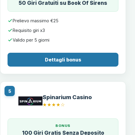
50 Giri Gratuiti su Book Of Sirens
Prelievo massimo €25
Requisito giri x3
Valido per 5 giorni
Dettagli bonus
5
Spinarium Casino
★★★★☆
BONUS
100 Giri Gratis Senza Deposito