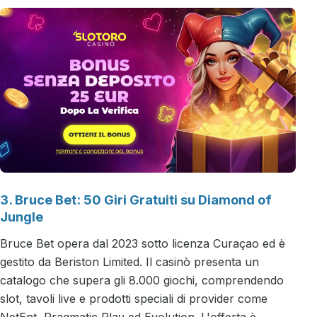
3. Bruce Bet: 50 Giri Gratuiti su Diamond of
Jungle
Bruce Bet opera dal 2023 sotto licenza Curaçao ed è
gestito da Beriston Limited. Il casinò presenta un
catalogo che supera gli 8.000 giochi, comprendendo
slot, tavoli live e prodotti speciali di provider come
NetEnt, Pragmatic Play ed Evolution. L'offerta è