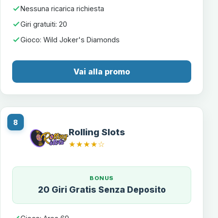
Nessuna ricarica richiesta
Giri gratuiti: 20
Gioco: Wild Joker's Diamonds
Vai alla promo
8
Rolling Slots
★★★★☆
BONUS
20 Giri Gratis Senza Deposito