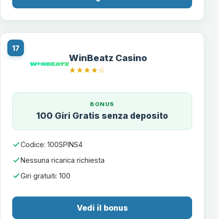
17
WinBeatz Casino
★★★★☆
BONUS
100 Giri Gratis senza deposito
Codice: 100SPINS4
Nessuna ricarica richiesta
Giri gratuiti: 100
Vedi il bonus