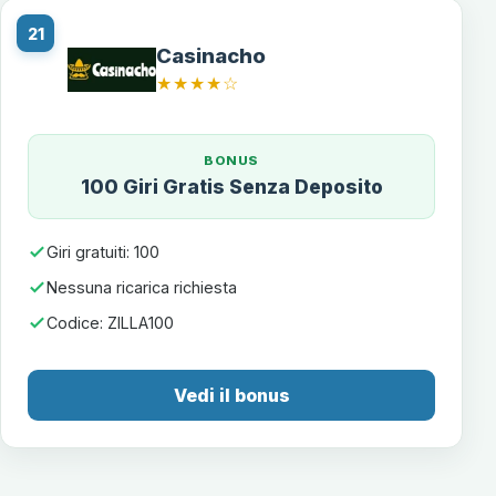
21
Casinacho
★★★★☆
BONUS
100 Giri Gratis Senza Deposito
Giri gratuiti: 100
Nessuna ricarica richiesta
Codice: ZILLA100
Vedi il bonus