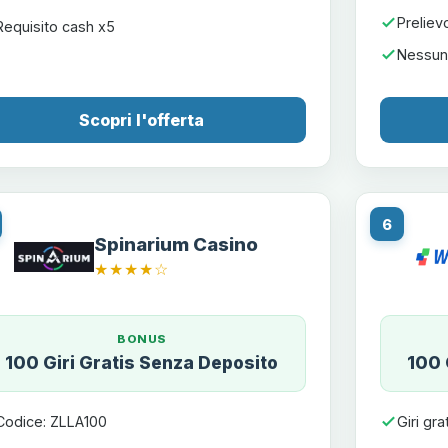
Prelie
Requisito cash x5
Nessun
Scopri l'offerta
6
Spinarium Casino
★★★★☆
BONUS
100 Giri Gratis Senza Deposito
100 
Codice: ZLLA100
Giri grat