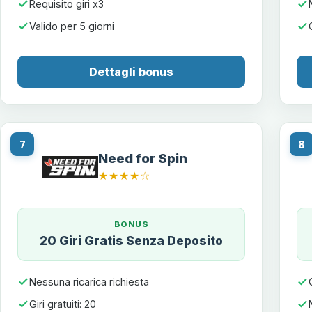
Requisito giri x3
Valido per 5 giorni
Dettagli bonus
7
8
Need for Spin
★★★★☆
BONUS
20 Giri Gratis Senza Deposito
Nessuna ricarica richiesta
Giri gratuiti: 20