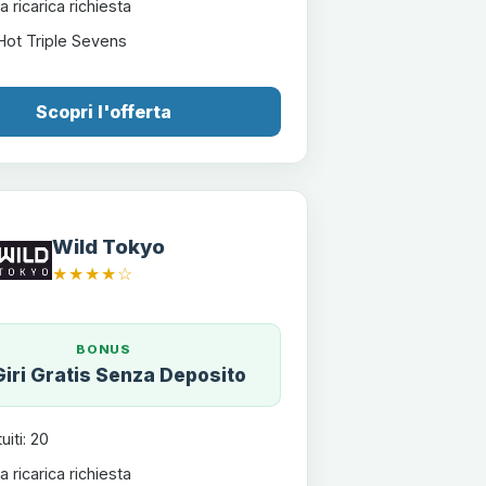
 ricarica richiesta
Hot Triple Sevens
Scopri l'offerta
Wild Tokyo
★★★★☆
BONUS
Giri Gratis Senza Deposito
uiti: 20
 ricarica richiesta