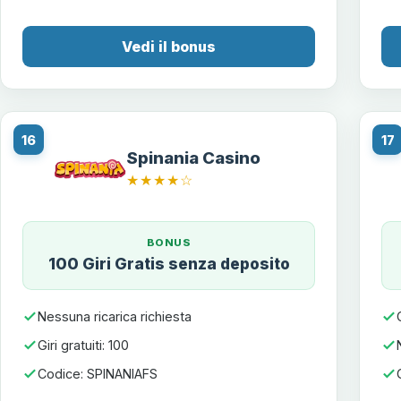
Vedi il bonus
16
17
Spinania Casino
★★★★☆
BONUS
100 Giri Gratis senza deposito
Nessuna ricarica richiesta
Giri gratuiti: 100
Codice: SPINANIAFS