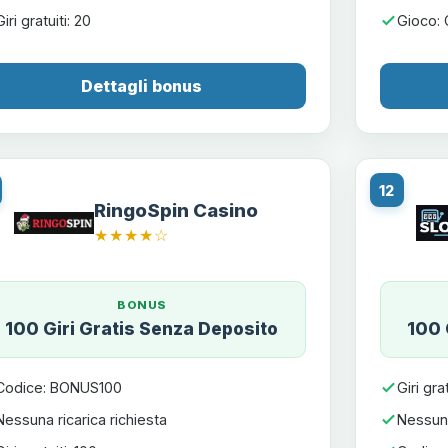
Giri gratuiti: 20
Gioco:
Dettagli bonus
12
RingoSpin Casino
★★★★☆
BONUS
100 Giri Gratis Senza Deposito
100 
Codice: BONUS100
Giri grat
Nessuna ricarica richiesta
Nessuna