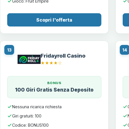
Gioco: Fruit Empire
Scopri l'offerta
13
14
Fridayroll Casino
★★★★☆
BONUS
100 Giri Gratis Senza Deposito
Nessuna ricarica richiesta
Giri gratuiti: 100
Codice: BONUS100