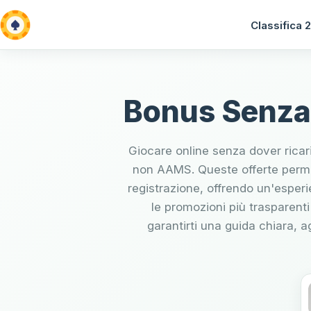
Classifica 
Bonus Senza
Giocare online senza dover ricari
non AAMS. Queste offerte perme
registrazione, offrendo un'esperi
le promozioni più trasparent
garantirti una guida chiara, a