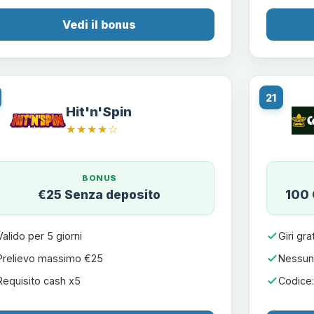
Vedi il bonus
21
Hit'n'Spin
★★★★☆
BONUS
€25 Senza deposito
100 
Valido per 5 giorni
Giri grat
Prelievo massimo €25
Nessuna
Requisito cash x5
Codice: