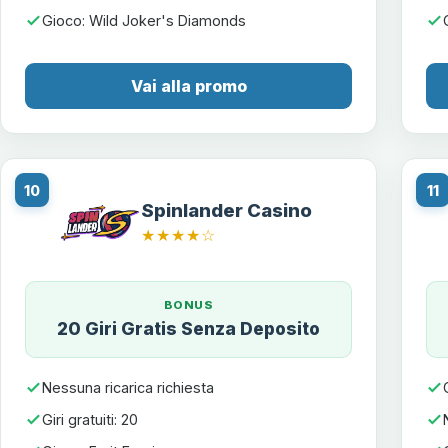
Gioco: Wild Joker's Diamonds
Vai alla promo
10
11
Spinlander Casino
★★★★☆
BONUS
20 Giri Gratis Senza Deposito
Nessuna ricarica richiesta
Giri gratuiti: 20