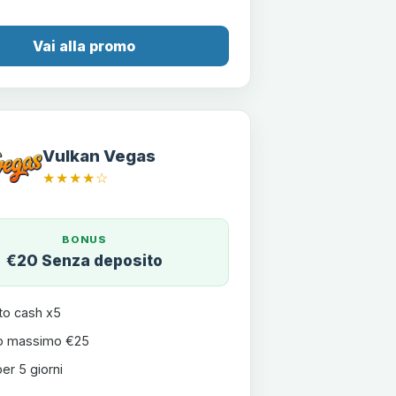
Vai alla promo
Vulkan Vegas
★★★★☆
BONUS
€20 Senza deposito
to cash x5
vo massimo €25
per 5 giorni