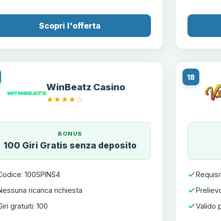
Scopri l'offerta
18
WinBeatz Casino
★★★★☆
BONUS
100 Giri Gratis senza deposito
Codice: 100SPINS4
Requisi
Nessuna ricarica richiesta
Prelie
Giri gratuiti: 100
Valido 