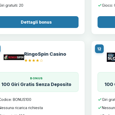
Giri gratuiti: 20
Gioco:
Dettagli bonus
12
RingoSpin Casino
★★★★☆
BONUS
100 Giri Gratis Senza Deposito
100 
Codice: BONUS100
Giri grat
Nessuna ricarica richiesta
Nessuna