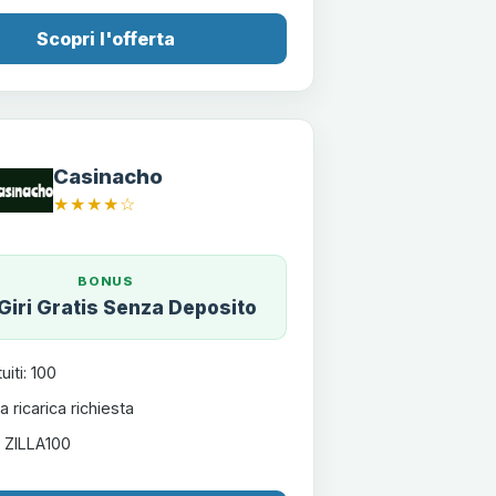
Scopri l'offerta
Casinacho
★★★★☆
BONUS
Giri Gratis Senza Deposito
uiti: 100
 ricarica richiesta
 ZILLA100