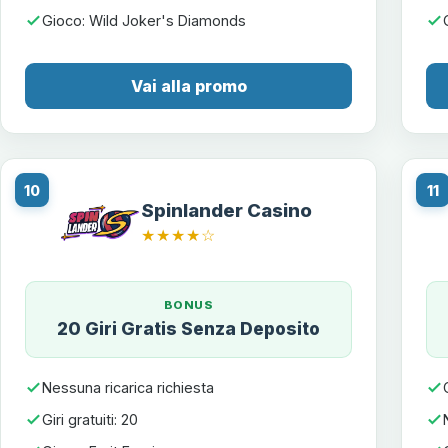
Gioco: Wild Joker's Diamonds
Vai alla promo
10
11
Spinlander Casino
★★★★☆
BONUS
20 Giri Gratis Senza Deposito
Nessuna ricarica richiesta
Giri gratuiti: 20