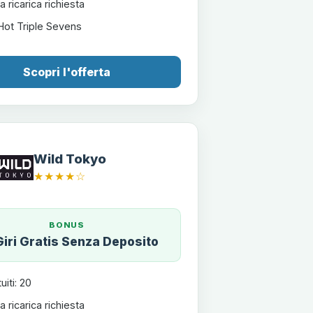
 ricarica richiesta
Hot Triple Sevens
Scopri l'offerta
Wild Tokyo
★★★★☆
BONUS
Giri Gratis Senza Deposito
uiti: 20
 ricarica richiesta