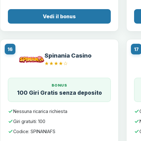
Vedi il bonus
16
17
Spinania Casino
★★★★☆
BONUS
100 Giri Gratis senza deposito
Nessuna ricarica richiesta
Giri gratuiti: 100
Codice: SPINANIAFS