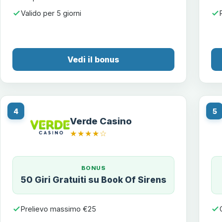
Valido per 5 giorni
Vedi il bonus
4
5
Verde Casino
★★★★☆
BONUS
50 Giri Gratuiti su Book Of Sirens
Prelievo massimo €25