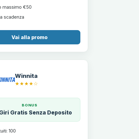
vo massimo €50
a scadenza
Vai alla promo
Winnita
★★★★☆
BONUS
Giri Gratis Senza Deposito
uiti: 100