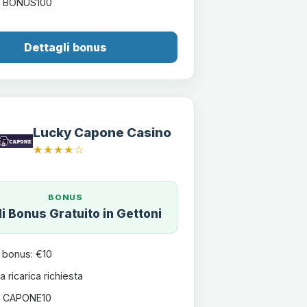
: BONUS100
Dettagli bonus
Lucky Capone Casino
★★★★☆
BONUS
i Bonus Gratuito in Gettoni
 bonus: €10
 ricarica richiesta
: CAPONE10