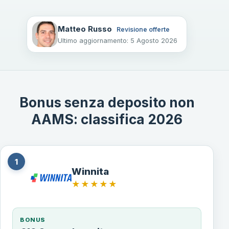
Matteo Russo
Revisione offerte
Ultimo aggiornamento: 5 Agosto 2026
Bonus senza deposito non
AAMS: classifica 2026
1
Winnita
★★★★★
BONUS