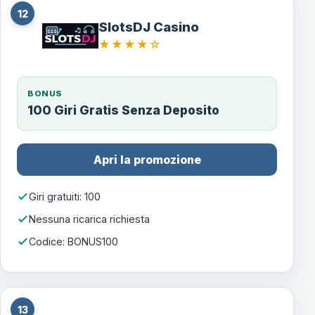
12
SlotsDJ Casino
★★★★☆
BONUS
100 Giri Gratis Senza Deposito
Apri la promozione
Giri gratuiti: 100
Nessuna ricarica richiesta
Codice: BONUS100
13