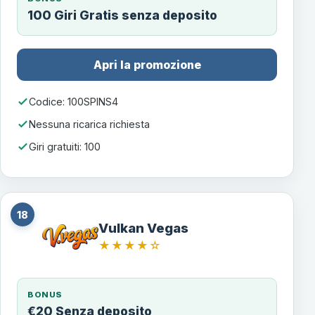
100 Giri Gratis senza deposito
Apri la promozione
Codice: 100SPINS4
Nessuna ricarica richiesta
Giri gratuiti: 100
18
Vulkan Vegas
★★★★☆
BONUS
€20 Senza deposito