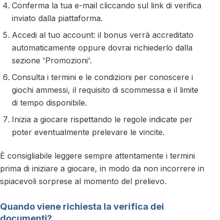
Conferma la tua e-mail cliccando sul link di verifica
inviato dalla piattaforma.
Accedi al tuo account: il bonus verrà accreditato
automaticamente oppure dovrai richiederlo dalla
sezione 'Promozioni'.
Consulta i termini e le condizioni per conoscere i
giochi ammessi, il requisito di scommessa e il limite
di tempo disponibile.
Inizia a giocare rispettando le regole indicate per
poter eventualmente prelevare le vincite.
È consigliabile leggere sempre attentamente i termini
prima di iniziare a giocare, in modo da non incorrere in
spiacevoli sorprese al momento del prelievo.
Quando viene richiesta la verifica dei
documenti?