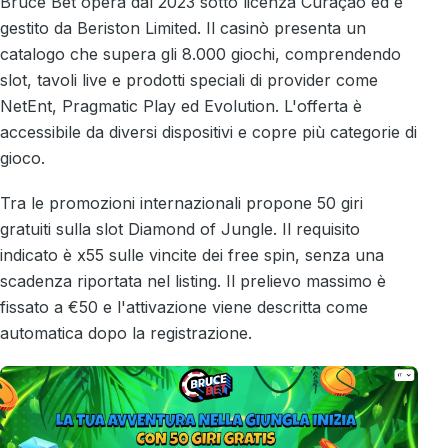
Bruce Bet opera dal 2023 sotto licenza Curaçao ed è
gestito da Beriston Limited. Il casinò presenta un
catalogo che supera gli 8.000 giochi, comprendendo
slot, tavoli live e prodotti speciali di provider come
NetEnt, Pragmatic Play ed Evolution. L'offerta è
accessibile da diversi dispositivi e copre più categorie di
gioco.
Tra le promozioni internazionali propone 50 giri
gratuiti sulla slot Diamond of Jungle. Il requisito
indicato è x55 sulle vincite dei free spin, senza una
scadenza riportata nel listing. Il prelievo massimo è
fissato a €50 e l'attivazione viene descritta come
automatica dopo la registrazione.