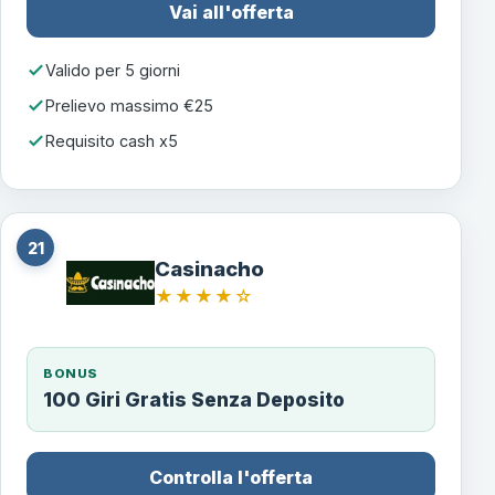
Vai all'offerta
Valido per 5 giorni
Prelievo massimo €25
Requisito cash x5
21
Casinacho
★★★★☆
BONUS
100 Giri Gratis Senza Deposito
Controlla l'offerta