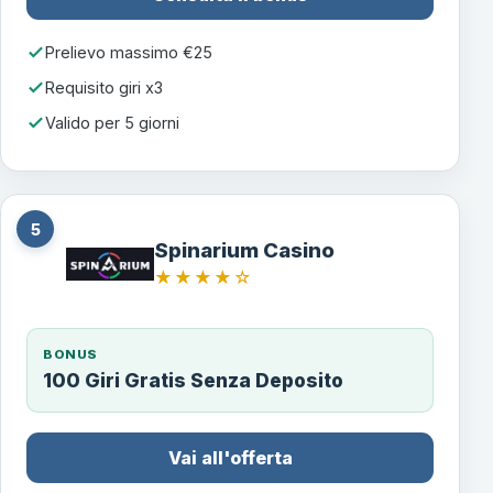
Prelievo massimo €25
Requisito giri x3
Valido per 5 giorni
5
Spinarium Casino
★★★★☆
BONUS
100 Giri Gratis Senza Deposito
Vai all'offerta