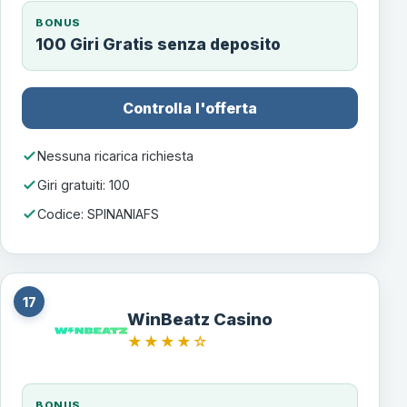
BONUS
100 Giri Gratis senza deposito
Controlla l'offerta
Nessuna ricarica richiesta
Giri gratuiti: 100
Codice: SPINANIAFS
17
WinBeatz Casino
★★★★☆
BONUS