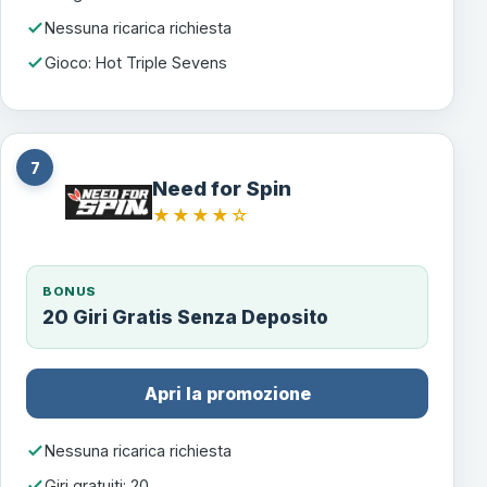
Nessuna ricarica richiesta
Gioco: Hot Triple Sevens
7
Need for Spin
★★★★☆
BONUS
20 Giri Gratis Senza Deposito
Apri la promozione
Nessuna ricarica richiesta
Giri gratuiti: 20