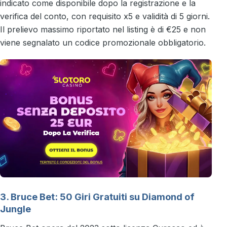
indicato come disponibile dopo la registrazione e la
verifica del conto, con requisito x5 e validità di 5 giorni.
Il prelievo massimo riportato nel listing è di €25 e non
viene segnalato un codice promozionale obbligatorio.
3. Bruce Bet: 50 Giri Gratuiti su Diamond of
Jungle