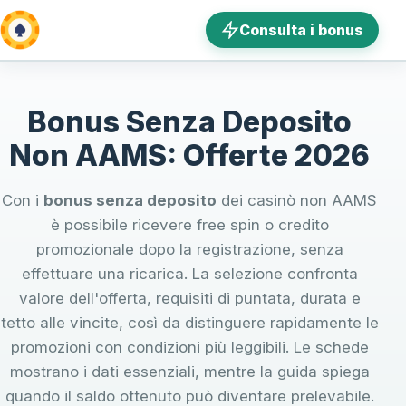
Consulta i bonus
Bonus Senza Deposito
Non AAMS: Offerte 2026
Con i
bonus senza deposito
dei casinò non AAMS
è possibile ricevere free spin o credito
promozionale dopo la registrazione, senza
effettuare una ricarica. La selezione confronta
valore dell'offerta, requisiti di puntata, durata e
tetto alle vincite, così da distinguere rapidamente le
promozioni con condizioni più leggibili. Le schede
mostrano i dati essenziali, mentre la guida spiega
quando il saldo ottenuto può diventare prelevabile.