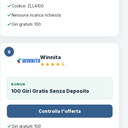
Codice: ZLLA100
Nessuna ricarica richiesta
Giri gratuiti: 100
6
Winnita
★★★★☆
BONUS
100 Giri Gratis Senza Deposito
Controlla l'offerta
Giri gratuiti: 100