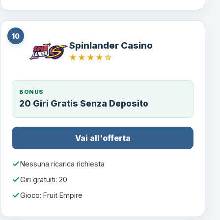
10
Spinlander Casino
★★★★☆
BONUS
20 Giri Gratis Senza Deposito
Vai all'offerta
Nessuna ricarica richiesta
Giri gratuiti: 20
Gioco: Fruit Empire