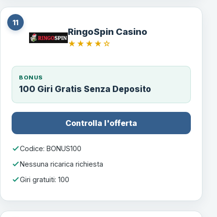
11
RingoSpin Casino
★★★★☆
BONUS
100 Giri Gratis Senza Deposito
Controlla l'offerta
Codice: BONUS100
Nessuna ricarica richiesta
Giri gratuiti: 100