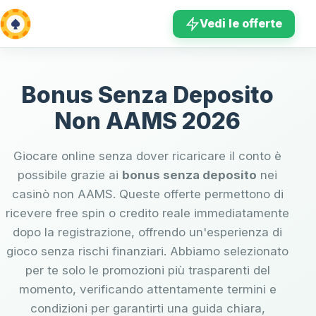
Vedi le offerte
Bonus Senza Deposito
Non AAMS 2026
Giocare online senza dover ricaricare il conto è
possibile grazie ai
bonus senza deposito
nei
casinò non AAMS. Queste offerte permettono di
ricevere free spin o credito reale immediatamente
dopo la registrazione, offrendo un'esperienza di
gioco senza rischi finanziari. Abbiamo selezionato
per te solo le promozioni più trasparenti del
momento, verificando attentamente termini e
condizioni per garantirti una guida chiara,