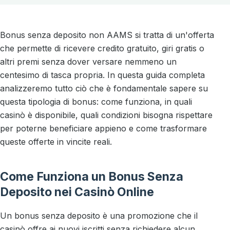
Bonus senza deposito non AAMS si tratta di un'offerta
che permette di ricevere credito gratuito, giri gratis o
altri premi senza dover versare nemmeno un
centesimo di tasca propria. In questa guida completa
analizzeremo tutto ciò che è fondamentale sapere su
questa tipologia di bonus: come funziona, in quali
casinò è disponibile, quali condizioni bisogna rispettare
per poterne beneficiare appieno e come trasformare
queste offerte in vincite reali.
Come Funziona un Bonus Senza
Deposito nei Casinò Online
Un bonus senza deposito è una promozione che il
casinò offre ai nuovi iscritti senza richiedere alcun