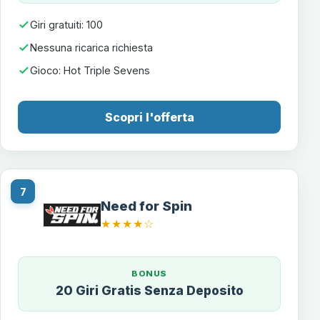
Giri gratuiti: 100
Nessuna ricarica richiesta
Gioco: Hot Triple Sevens
Scopri l'offerta
7
Need for Spin
★★★★☆
BONUS
20 Giri Gratis Senza Deposito