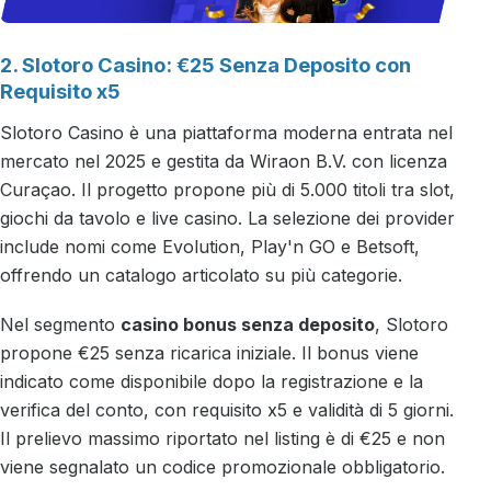
2. Slotoro Casino: €25 Senza Deposito con
Requisito x5
Slotoro Casino è una piattaforma moderna entrata nel
mercato nel 2025 e gestita da Wiraon B.V. con licenza
Curaçao. Il progetto propone più di 5.000 titoli tra slot,
giochi da tavolo e live casino. La selezione dei provider
include nomi come Evolution, Play'n GO e Betsoft,
offrendo un catalogo articolato su più categorie.
Nel segmento
casino bonus senza deposito
, Slotoro
propone €25 senza ricarica iniziale. Il bonus viene
indicato come disponibile dopo la registrazione e la
verifica del conto, con requisito x5 e validità di 5 giorni.
Il prelievo massimo riportato nel listing è di €25 e non
viene segnalato un codice promozionale obbligatorio.