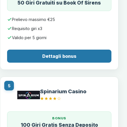
50 Giri Gratuiti su Book Of Sirens
Prelievo massimo €25
Requisito giri x3
Valido per 5 giorni
Dettagli bonus
5
Spinarium Casino
★★★★☆
BONUS
100 Giri Gratis Senza Deposito