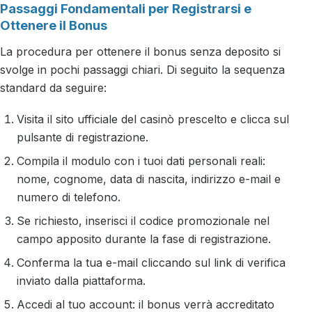
Passaggi Fondamentali per Registrarsi e
Ottenere il Bonus
La procedura per ottenere il bonus senza deposito si
svolge in pochi passaggi chiari. Di seguito la sequenza
standard da seguire:
Visita il sito ufficiale del casinò prescelto e clicca sul
pulsante di registrazione.
Compila il modulo con i tuoi dati personali reali:
nome, cognome, data di nascita, indirizzo e-mail e
numero di telefono.
Se richiesto, inserisci il codice promozionale nel
campo apposito durante la fase di registrazione.
Conferma la tua e-mail cliccando sul link di verifica
inviato dalla piattaforma.
Accedi al tuo account: il bonus verrà accreditato