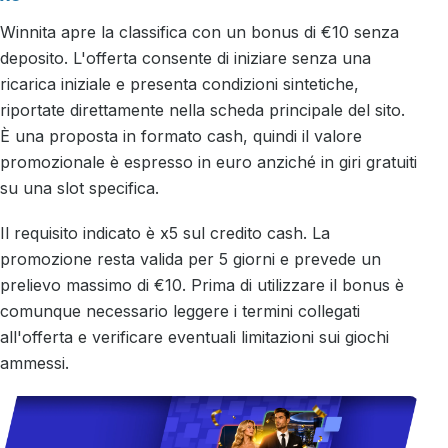
Winnita apre la classifica con un bonus di €10 senza
deposito. L'offerta consente di iniziare senza una
ricarica iniziale e presenta condizioni sintetiche,
riportate direttamente nella scheda principale del sito.
È una proposta in formato cash, quindi il valore
promozionale è espresso in euro anziché in giri gratuiti
su una slot specifica.
Il requisito indicato è x5 sul credito cash. La
promozione resta valida per 5 giorni e prevede un
prelievo massimo di €10. Prima di utilizzare il bonus è
comunque necessario leggere i termini collegati
all'offerta e verificare eventuali limitazioni sui giochi
ammessi.