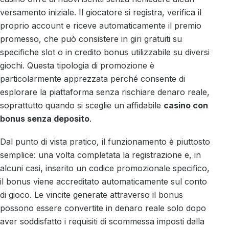
versamento iniziale. Il giocatore si registra, verifica il
proprio account e riceve automaticamente il premio
promesso, che può consistere in giri gratuiti su
specifiche slot o in credito bonus utilizzabile su diversi
giochi. Questa tipologia di promozione è
particolarmente apprezzata perché consente di
esplorare la piattaforma senza rischiare denaro reale,
soprattutto quando si sceglie un affidabile
casino con
bonus senza deposito
.
Dal punto di vista pratico, il funzionamento è piuttosto
semplice: una volta completata la registrazione e, in
alcuni casi, inserito un codice promozionale specifico,
il bonus viene accreditato automaticamente sul conto
di gioco. Le vincite generate attraverso il bonus
possono essere convertite in denaro reale solo dopo
aver soddisfatto i requisiti di scommessa imposti dalla