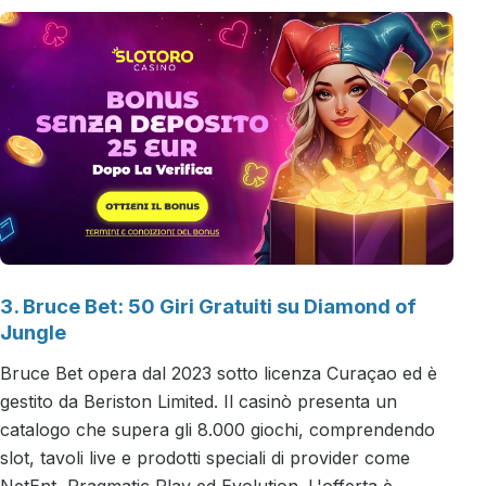
3. Bruce Bet: 50 Giri Gratuiti su Diamond of
Jungle
Bruce Bet opera dal 2023 sotto licenza Curaçao ed è
gestito da Beriston Limited. Il casinò presenta un
catalogo che supera gli 8.000 giochi, comprendendo
slot, tavoli live e prodotti speciali di provider come
NetEnt, Pragmatic Play ed Evolution. L'offerta è