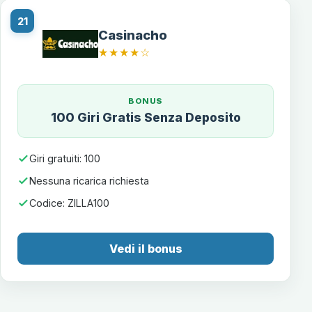
21
Casinacho
★★★★☆
BONUS
100 Giri Gratis Senza Deposito
Giri gratuiti: 100
Nessuna ricarica richiesta
Codice: ZILLA100
Vedi il bonus