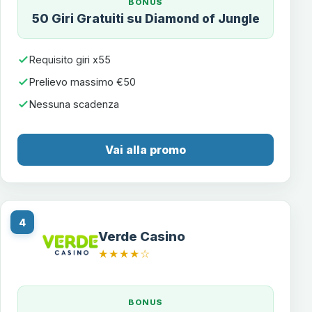
BONUS
50 Giri Gratuiti su Diamond of Jungle
Requisito giri x55
Prelievo massimo €50
Nessuna scadenza
Vai alla promo
4
Verde Casino
★★★★☆
BONUS