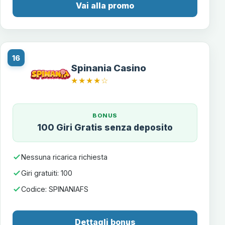
Vai alla promo
16
Spinania Casino
★★★★☆
BONUS
100 Giri Gratis senza deposito
Nessuna ricarica richiesta
Giri gratuiti: 100
Codice: SPINANIAFS
Dettagli bonus