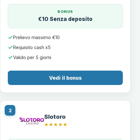
BONUS
€10 Senza deposito
Prelievo massimo €10
Requisito cash x5
Valido per 5 giorni
Vedi il bonus
2
Slotoro
★★★★★