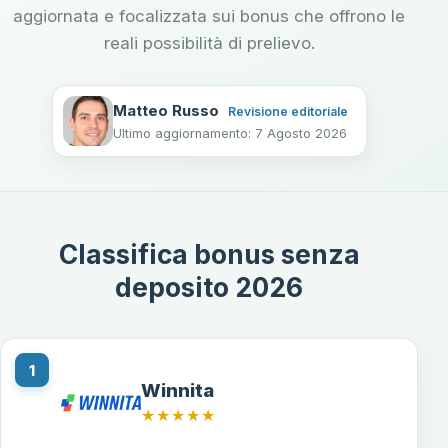
aggiornata e focalizzata sui bonus che offrono le
reali possibilità di prelievo.
Matteo Russo
Revisione editoriale
Ultimo aggiornamento: 7 Agosto 2026
Classifica bonus senza
deposito 2026
1
Winnita
★★★★★