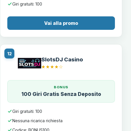
Giri gratuiti: 100
Vai alla promo
12
SlotsDJ Casino
★★★★☆
BONUS
100 Giri Gratis Senza Deposito
Giri gratuiti: 100
Nessuna ricarica richiesta
Codice: BONUS100