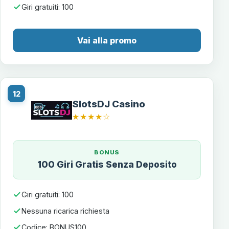
Giri gratuiti: 100
Vai alla promo
12
SlotsDJ Casino
★★★★☆
BONUS
100 Giri Gratis Senza Deposito
Giri gratuiti: 100
Nessuna ricarica richiesta
Codice: BONUS100