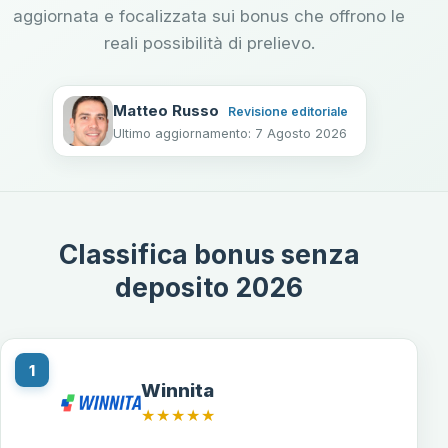
aggiornata e focalizzata sui bonus che offrono le
reali possibilità di prelievo.
Matteo Russo
Revisione editoriale
Ultimo aggiornamento: 7 Agosto 2026
Classifica bonus senza
deposito 2026
1
Winnita
★★★★★