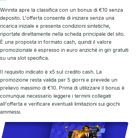
Winnita apre la classifica con un bonus di €10 senza
deposito. L'offerta consente di iniziare senza una
ricarica iniziale e presenta condizioni sintetiche,
riportate direttamente nella scheda principale del sito.
È una proposta in formato cash, quindi il valore
promozionale è espresso in euro anziché in giri gratuiti
su una slot specifica.
Il requisito indicato è x5 sul credito cash. La
promozione resta valida per 5 giorni e prevede un
prelievo massimo di €10. Prima di utilizzare il bonus è
comunque necessario leggere i termini collegati
all'offerta e verificare eventuali limitazioni sui giochi
ammessi.