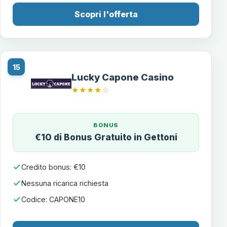
Scopri l'offerta
15
Lucky Capone Casino
★★★★☆
BONUS
€10 di Bonus Gratuito in Gettoni
Credito bonus: €10
Nessuna ricarica richiesta
Codice: CAPONE10