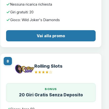
Nessuna ricarica richiesta
Giri gratuiti: 20
Gioco: Wild Joker's Diamonds
Vai alla promo
8
Rolling Slots
★★★★☆
BONUS
20 Giri Gratis Senza Deposito