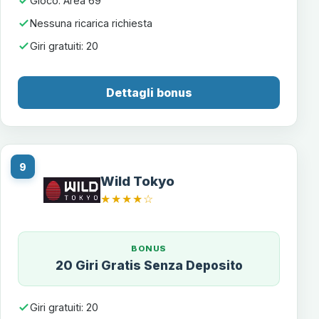
Gioco: Area 69
Nessuna ricarica richiesta
Giri gratuiti: 20
Dettagli bonus
9
Wild Tokyo
★★★★☆
BONUS
20 Giri Gratis Senza Deposito
Giri gratuiti: 20