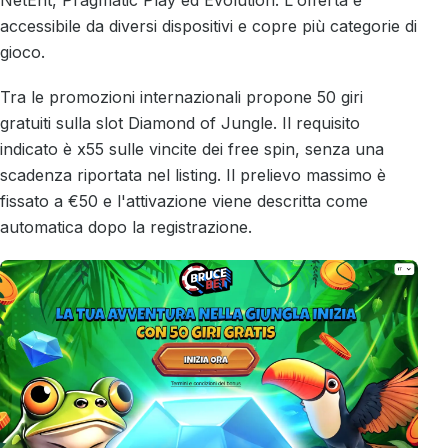
accessibile da diversi dispositivi e copre più categorie di
gioco.
Tra le promozioni internazionali propone 50 giri
gratuiti sulla slot Diamond of Jungle. Il requisito
indicato è x55 sulle vincite dei free spin, senza una
scadenza riportata nel listing. Il prelievo massimo è
fissato a €50 e l'attivazione viene descritta come
automatica dopo la registrazione.