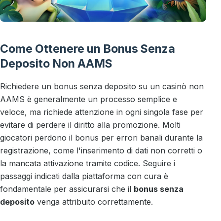
Come Ottenere un Bonus Senza
Deposito Non AAMS
Richiedere un bonus senza deposito su un casinò non
AAMS è generalmente un processo semplice e
veloce, ma richiede attenzione in ogni singola fase per
evitare di perdere il diritto alla promozione. Molti
giocatori perdono il bonus per errori banali durante la
registrazione, come l'inserimento di dati non corretti o
la mancata attivazione tramite codice. Seguire i
passaggi indicati dalla piattaforma con cura è
fondamentale per assicurarsi che il
bonus senza
deposito
venga attribuito correttamente.