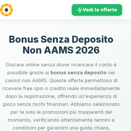
Vedi le offerte
Bonus Senza Deposito
Non AAMS 2026
Giocare online senza dover ricaricare il conto è
possibile grazie ai
bonus senza deposito
nei
casinò non AAMS. Queste offerte permettono di
ricevere free spin o credito reale immediatamente
dopo la registrazione, offrendo un'esperienza di
gioco senza rischi finanziari. Abbiamo selezionato
per te solo le promozioni più trasparenti del
momento, verificando attentamente termini e
condizioni per garantirti una guida chiara,