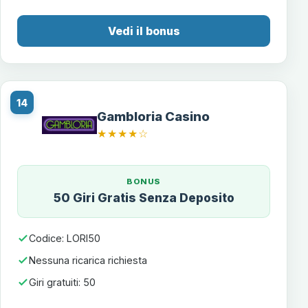
Vedi il bonus
14
Gambloria Casino
★★★★☆
BONUS
50 Giri Gratis Senza Deposito
Codice: LORI50
Nessuna ricarica richiesta
Giri gratuiti: 50