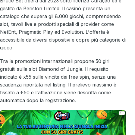
Bruce Bet opera dal 2023 sotto licenza Curaçao ed è
gestito da Beriston Limited. Il casinò presenta un
catalogo che supera gli 8.000 giochi, comprendendo
slot, tavoli live e prodotti speciali di provider come
NetEnt, Pragmatic Play ed Evolution. L'offerta è
accessibile da diversi dispositivi e copre più categorie di
gioco.
Tra le promozioni internazionali propone 50 giri
gratuiti sulla slot Diamond of Jungle. Il requisito
indicato è x55 sulle vincite dei free spin, senza una
scadenza riportata nel listing. Il prelievo massimo è
fissato a €50 e l'attivazione viene descritta come
automatica dopo la registrazione.