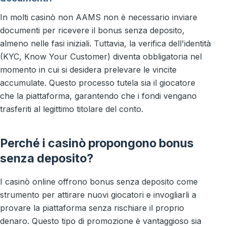
In molti casinò non AAMS non è necessario inviare
documenti per ricevere il bonus senza deposito,
almeno nelle fasi iniziali. Tuttavia, la verifica dell'identità
(KYC, Know Your Customer) diventa obbligatoria nel
momento in cui si desidera prelevare le vincite
accumulate. Questo processo tutela sia il giocatore
che la piattaforma, garantendo che i fondi vengano
trasferiti al legittimo titolare del conto.
Perché i casinò propongono bonus
senza deposito?
I casinò online offrono bonus senza deposito come
strumento per attirare nuovi giocatori e invogliarli a
provare la piattaforma senza rischiare il proprio
denaro. Questo tipo di promozione è vantaggioso sia