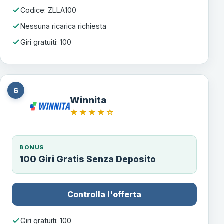
Codice: ZLLA100
Nessuna ricarica richiesta
Giri gratuiti: 100
6
Winnita
★★★★☆
BONUS
100 Giri Gratis Senza Deposito
Controlla l'offerta
Giri gratuiti: 100