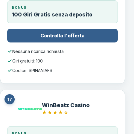
BONUS
100 Giri Gratis senza deposito
Controlla l'offerta
Nessuna ricarica richiesta
Giri gratuiti: 100
Codice: SPINANIAFS
17
WinBeatz Casino
★★★★☆
BONUS