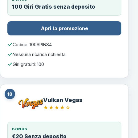
100 Giri Gratis senza deposito
Apri la promozione
Codice: 100SPINS4
Nessuna ricarica richiesta
Giri gratuiti: 100
18
Vulkan Vegas
★★★★☆
BONUS
€20 Senza deposito