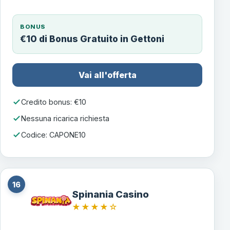
BONUS
€10 di Bonus Gratuito in Gettoni
Vai all'offerta
Credito bonus: €10
Nessuna ricarica richiesta
Codice: CAPONE10
16
Spinania Casino
★★★★☆