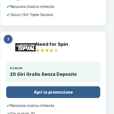
Nessuna ricarica richiesta
Gioco: Hot Triple Sevens
7
Need for Spin
★★★★☆
BONUS
20 Giri Gratis Senza Deposito
Apri la promozione
Nessuna ricarica richiesta
Giri gratuiti: 20