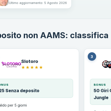
Ultimo aggiornamento: 5 Agosto 2026
osito non AAMS: classifica
3
Slotoro
★★★★★
ONUS
BONUS
25 Senza deposito
50 Giri 
Jungle
lido per 5 giorni