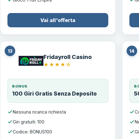
Vai all'offerta
13
14
Fridayroll Casino
★★★★☆
BONUS
B
100 Giri Gratis Senza Deposito
5
Nessuna ricarica richiesta
C
Giri gratuiti: 100
Ne
Codice: BONUS100
Gi