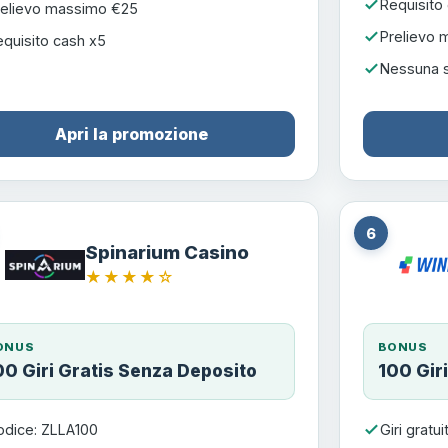
Requisito 
relievo massimo €25
Prelievo
equisito cash x5
Nessuna 
Apri la promozione
6
Spinarium Casino
★★★★☆
ONUS
BONUS
00 Giri Gratis Senza Deposito
100 Gir
odice: ZLLA100
Giri gratuit