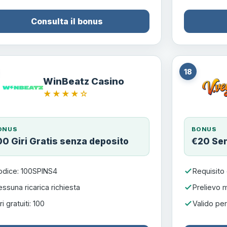
Consulta il bonus
18
WinBeatz Casino
★★★★☆
ONUS
BONUS
00 Giri Gratis senza deposito
€20 Sen
odice: 100SPINS4
Requisito
ssuna ricarica richiesta
Prelievo
ri gratuiti: 100
Valido per