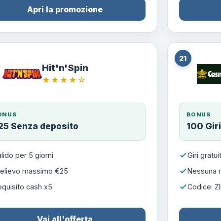
Apri la promozione
21
Hit'n'Spin
★★★★☆
ONUS
BONUS
25 Senza deposito
100 Gir
lido per 5 giorni
Giri gratuit
relievo massimo €25
Nessuna ri
equisito cash x5
Codice: Z
Vai all'offerta