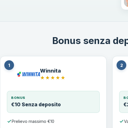
Bonus senza dep
1
2
Winnita
★★★★★
BONUS
B
€10 Senza deposito
€
Prelievo massimo €10
Va