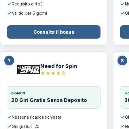
Requisito giri x3
Ne
Valido per 5 giorni
Gi
Consulta il bonus
7
8
Need for Spin
★★★★☆
BONUS
B
20 Giri Gratis Senza Deposito
2
Nessuna ricarica richiesta
G
Giri gratuiti: 20
Ne