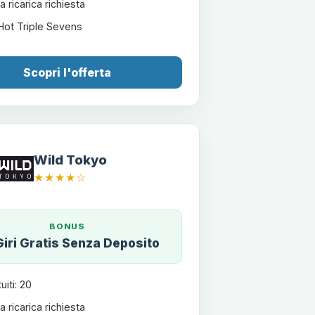
 ricarica richiesta
Hot Triple Sevens
Scopri l'offerta
Wild Tokyo
★★★★☆
BONUS
Giri Gratis Senza Deposito
uiti: 20
 ricarica richiesta