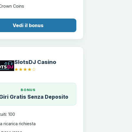
 Crown Coins
Vedi il bonus
SlotsDJ Casino
★★★★☆
BONUS
Giri Gratis Senza Deposito
uiti: 100
 ricarica richiesta