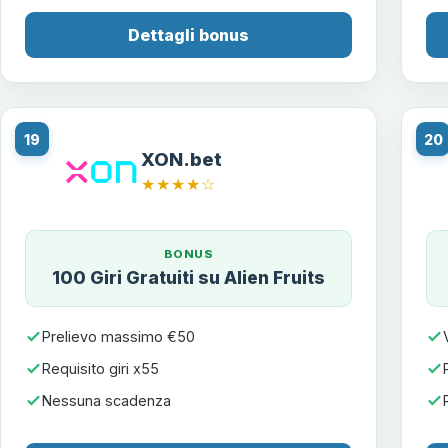
Dettagli bonus
19
20
XON.bet
★★★★☆
BONUS
100 Giri Gratuiti su Alien Fruits
Prelievo massimo €50
Requisito giri x55
Nessuna scadenza