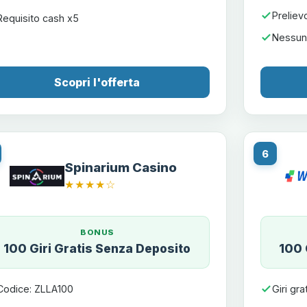
Prelie
Requisito cash x5
Nessun
Scopri l'offerta
6
Spinarium Casino
★★★★☆
BONUS
100 Giri Gratis Senza Deposito
100 
Codice: ZLLA100
Giri grat