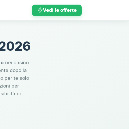
Vedi le offerte
 2026
to
nei casinò
ente dopo la
o per te solo
zioni per
ibilità di