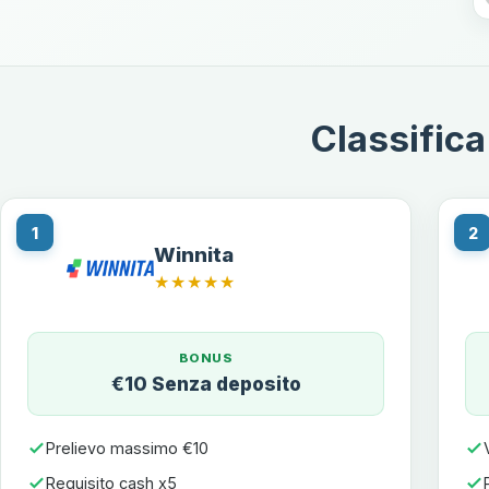
Classific
1
2
Winnita
★★★★★
BONUS
€10 Senza deposito
Prelievo massimo €10
Requisito cash x5