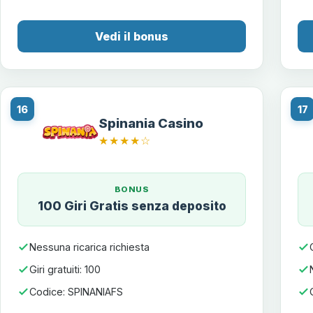
Vedi il bonus
16
17
Spinania Casino
★★★★☆
BONUS
100 Giri Gratis senza deposito
Nessuna ricarica richiesta
Giri gratuiti: 100
Codice: SPINANIAFS