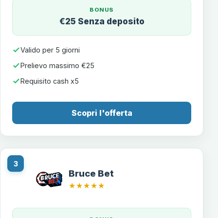
BONUS
€25 Senza deposito
Valido per 5 giorni
Prelievo massimo €25
Requisito cash x5
Scopri l'offerta
3
Bruce Bet
★★★★★