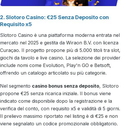
2. Slotoro Casino: €25 Senza Deposito con
Requisito x5
Slotoro Casino è una piattaforma moderna entrata nel
mercato nel 2025 e gestita da Wiraon B.V. con licenza
Curaçao. Il progetto propone più di 5.000 titoli tra slot,
giochi da tavolo e live casino. La selezione dei provider
include nomi come Evolution, Play'n GO e Betsoft,
offrendo un catalogo articolato su più categorie.
Nel segmento
casino bonus senza deposito
, Slotoro
propone €25 senza ricarica iniziale. Il bonus viene
indicato come disponibile dopo la registrazione e la
verifica del conto, con requisito x5 e validità di 5 giorni.
Il prelievo massimo riportato nel listing è di €25 e non
viene segnalato un codice promozionale obbligatorio.