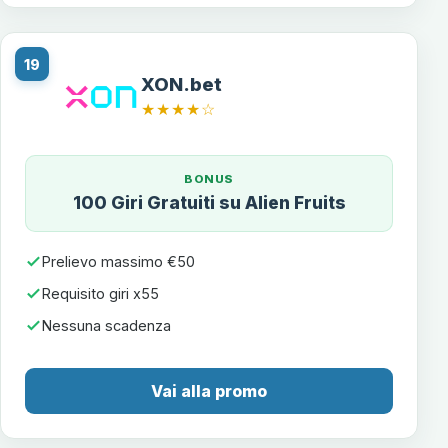
19
XON.bet
★★★★☆
BONUS
100 Giri Gratuiti su Alien Fruits
Prelievo massimo €50
Requisito giri x55
Nessuna scadenza
Vai alla promo