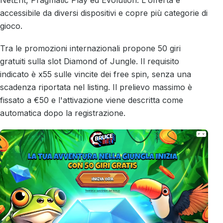
accessibile da diversi dispositivi e copre più categorie di
gioco.
Tra le promozioni internazionali propone 50 giri
gratuiti sulla slot Diamond of Jungle. Il requisito
indicato è x55 sulle vincite dei free spin, senza una
scadenza riportata nel listing. Il prelievo massimo è
fissato a €50 e l'attivazione viene descritta come
automatica dopo la registrazione.