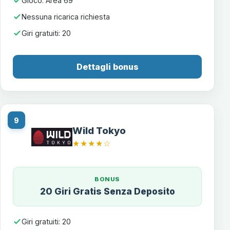
Gioco: Area 69
Nessuna ricarica richiesta
Giri gratuiti: 20
Dettagli bonus
9
Wild Tokyo
★★★★☆
BONUS
20 Giri Gratis Senza Deposito
Giri gratuiti: 20