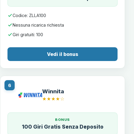
Codice: ZLLA100
Nessuna ricarica richiesta
Giri gratuiti: 100
Vedi il bonus
6
Winnita
★★★★☆
BONUS
100 Giri Gratis Senza Deposito