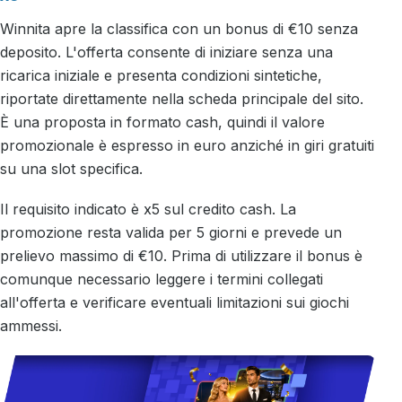
Winnita apre la classifica con un bonus di €10 senza
deposito. L'offerta consente di iniziare senza una
ricarica iniziale e presenta condizioni sintetiche,
riportate direttamente nella scheda principale del sito.
È una proposta in formato cash, quindi il valore
promozionale è espresso in euro anziché in giri gratuiti
su una slot specifica.
Il requisito indicato è x5 sul credito cash. La
promozione resta valida per 5 giorni e prevede un
prelievo massimo di €10. Prima di utilizzare il bonus è
comunque necessario leggere i termini collegati
all'offerta e verificare eventuali limitazioni sui giochi
ammessi.