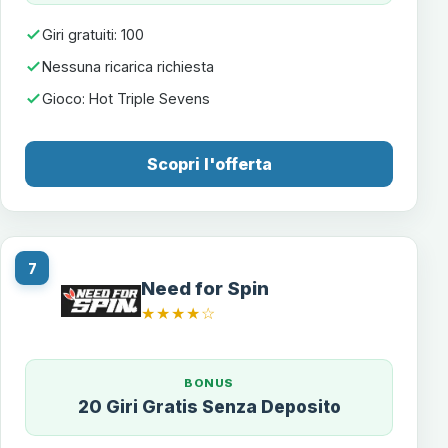
Giri gratuiti: 100
Nessuna ricarica richiesta
Gioco: Hot Triple Sevens
Scopri l'offerta
7
Need for Spin
★★★★☆
BONUS
20 Giri Gratis Senza Deposito