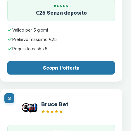
BONUS
€25 Senza deposito
Valido per 5 giorni
Prelievo massimo €25
Requisito cash x5
Scopri l'offerta
3
Bruce Bet
★★★★★