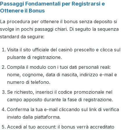
Passaggi Fondamentali per Registrarsi e
Ottenere il Bonus
La procedura per ottenere il bonus senza deposito si
svolge in pochi passaggi chiari. Di seguito la sequenza
standard da seguire:
Visita il sito ufficiale del casinò prescelto e clicca sul
pulsante di registrazione.
Compila il modulo con i tuoi dati personali reali:
nome, cognome, data di nascita, indirizzo e-mail e
numero di telefono.
Se richiesto, inserisci il codice promozionale nel
campo apposito durante la fase di registrazione.
Conferma la tua e-mail cliccando sul link di verifica
inviato dalla piattaforma.
Accedi al tuo account: il bonus verrà accreditato