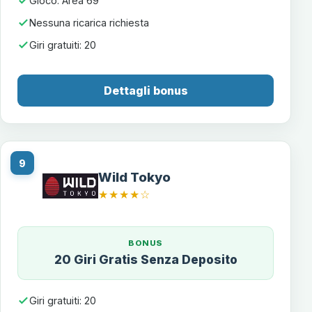
Gioco: Area 69
Nessuna ricarica richiesta
Giri gratuiti: 20
Dettagli bonus
9
Wild Tokyo
★★★★☆
BONUS
20 Giri Gratis Senza Deposito
Giri gratuiti: 20