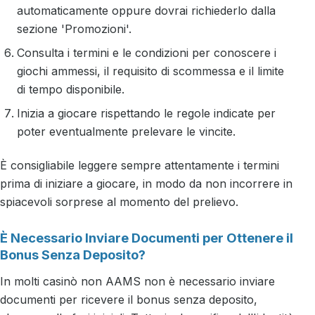
automaticamente oppure dovrai richiederlo dalla
sezione 'Promozioni'.
Consulta i termini e le condizioni per conoscere i
giochi ammessi, il requisito di scommessa e il limite
di tempo disponibile.
Inizia a giocare rispettando le regole indicate per
poter eventualmente prelevare le vincite.
È consigliabile leggere sempre attentamente i termini
prima di iniziare a giocare, in modo da non incorrere in
spiacevoli sorprese al momento del prelievo.
È Necessario Inviare Documenti per Ottenere il
Bonus Senza Deposito?
In molti casinò non AAMS non è necessario inviare
documenti per ricevere il bonus senza deposito,