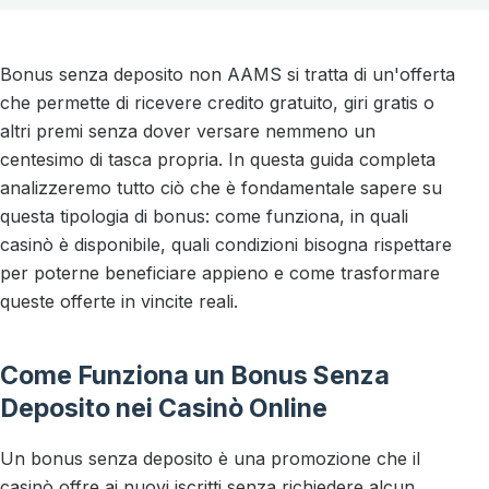
Bonus senza deposito non AAMS si tratta di un'offerta
che permette di ricevere credito gratuito, giri gratis o
altri premi senza dover versare nemmeno un
centesimo di tasca propria. In questa guida completa
analizzeremo tutto ciò che è fondamentale sapere su
questa tipologia di bonus: come funziona, in quali
casinò è disponibile, quali condizioni bisogna rispettare
per poterne beneficiare appieno e come trasformare
queste offerte in vincite reali.
Come Funziona un Bonus Senza
Deposito nei Casinò Online
Un bonus senza deposito è una promozione che il
casinò offre ai nuovi iscritti senza richiedere alcun