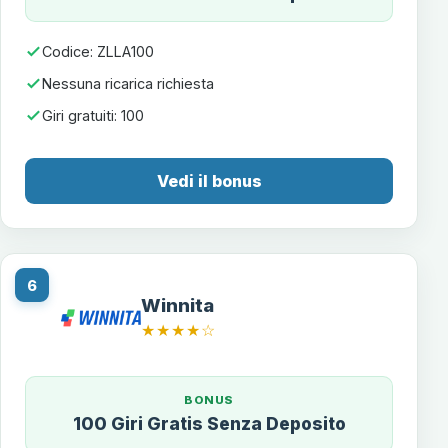
Codice: ZLLA100
Nessuna ricarica richiesta
Giri gratuiti: 100
Vedi il bonus
6
Winnita
★★★★☆
BONUS
100 Giri Gratis Senza Deposito