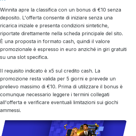
Winnita apre la classifica con un bonus di €10 senza
deposito. L'offerta consente di iniziare senza una
ricarica iniziale e presenta condizioni sintetiche,
riportate direttamente nella scheda principale del sito.
È una proposta in formato cash, quindi il valore
promozionale è espresso in euro anziché in giri gratuiti
su una slot specifica.
Il requisito indicato è x5 sul credito cash. La
promozione resta valida per 5 giorni e prevede un
prelievo massimo di €10. Prima di utilizzare il bonus è
comunque necessario leggere i termini collegati
all'offerta e verificare eventuali limitazioni sui giochi
ammessi.