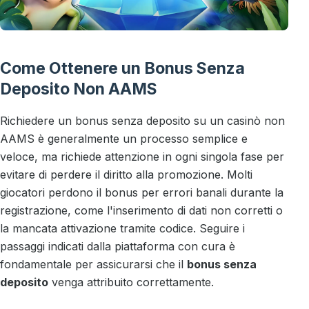
Come Ottenere un Bonus Senza
Deposito Non AAMS
Richiedere un bonus senza deposito su un casinò non
AAMS è generalmente un processo semplice e
veloce, ma richiede attenzione in ogni singola fase per
evitare di perdere il diritto alla promozione. Molti
giocatori perdono il bonus per errori banali durante la
registrazione, come l'inserimento di dati non corretti o
la mancata attivazione tramite codice. Seguire i
passaggi indicati dalla piattaforma con cura è
fondamentale per assicurarsi che il
bonus senza
deposito
venga attribuito correttamente.