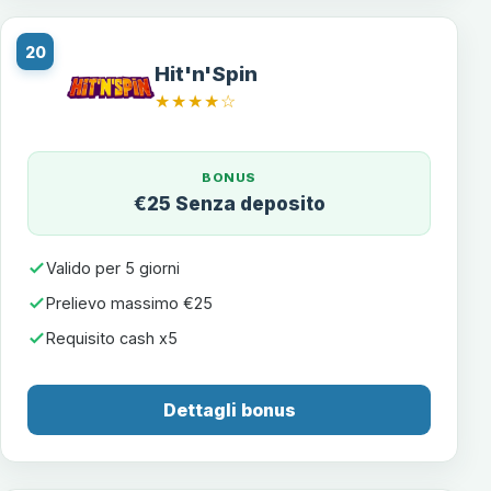
20
Hit'n'Spin
★★★★☆
BONUS
€25 Senza deposito
Valido per 5 giorni
Prelievo massimo €25
Requisito cash x5
Dettagli bonus