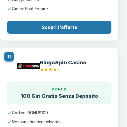
Gioco: Fruit Empire
Scopri l'offerta
11
RingoSpin Casino
★★★★☆
BONUS
100 Giri Gratis Senza Deposito
Codice: BONUS100
Nessuna ricarica richiesta