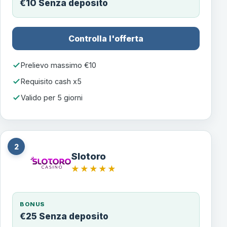
€10 Senza deposito
Controlla l'offerta
Prelievo massimo €10
Requisito cash x5
Valido per 5 giorni
2
Slotoro
★★★★★
BONUS
€25 Senza deposito