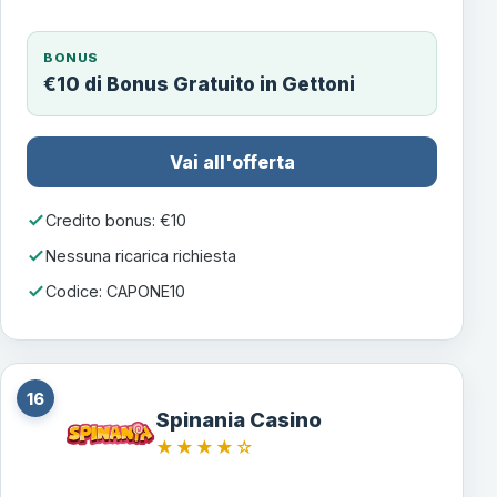
BONUS
€10 di Bonus Gratuito in Gettoni
Vai all'offerta
Credito bonus: €10
Nessuna ricarica richiesta
Codice: CAPONE10
16
Spinania Casino
★★★★☆