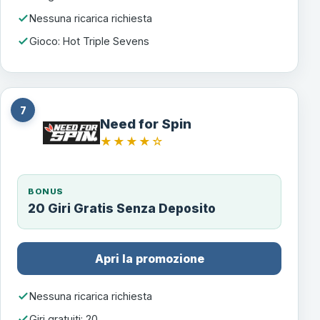
Nessuna ricarica richiesta
Gioco: Hot Triple Sevens
7
Need for Spin
★★★★☆
BONUS
20 Giri Gratis Senza Deposito
Apri la promozione
Nessuna ricarica richiesta
Giri gratuiti: 20