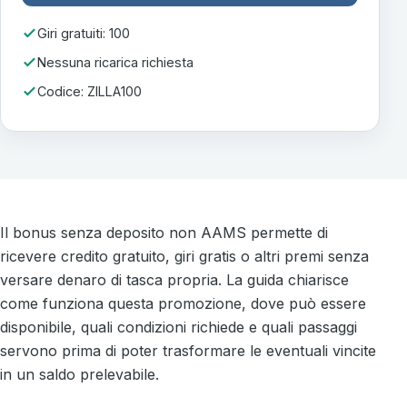
Giri gratuiti: 100
Nessuna ricarica richiesta
Codice: ZILLA100
Il bonus senza deposito non AAMS permette di
ricevere credito gratuito, giri gratis o altri premi senza
versare denaro di tasca propria. La guida chiarisce
come funziona questa promozione, dove può essere
disponibile, quali condizioni richiede e quali passaggi
servono prima di poter trasformare le eventuali vincite
in un saldo prelevabile.