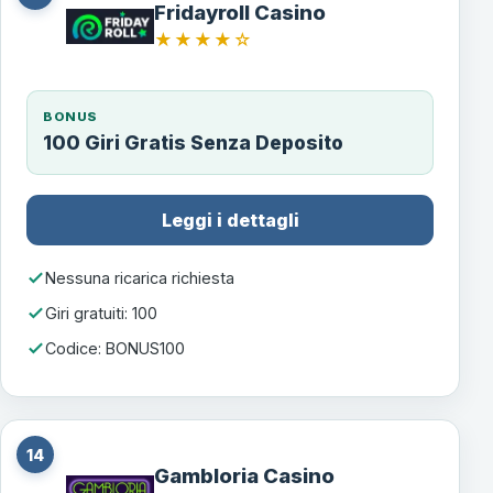
Fridayroll Casino
★★★★☆
BONUS
100 Giri Gratis Senza Deposito
Leggi i dettagli
Nessuna ricarica richiesta
Giri gratuiti: 100
Codice: BONUS100
14
Gambloria Casino