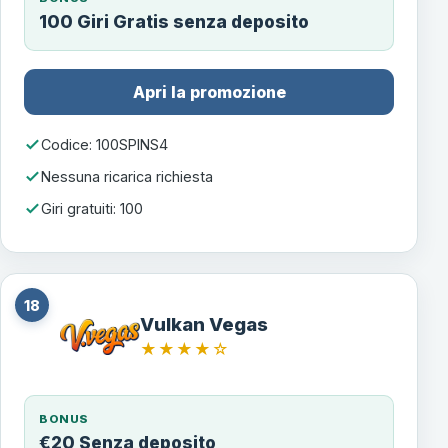
100 Giri Gratis senza deposito
Apri la promozione
Codice: 100SPINS4
Nessuna ricarica richiesta
Giri gratuiti: 100
18
Vulkan Vegas
★★★★☆
BONUS
€20 Senza deposito