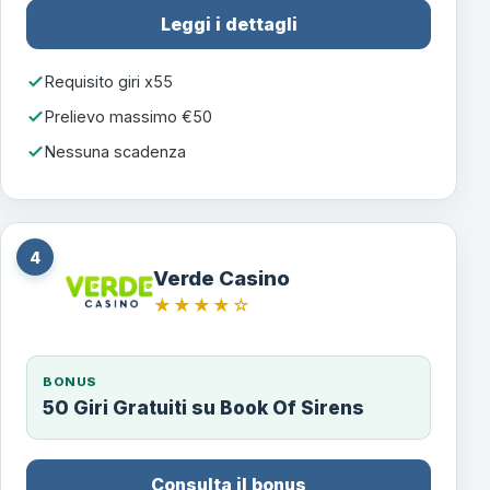
Leggi i dettagli
Requisito giri x55
Prelievo massimo €50
Nessuna scadenza
4
Verde Casino
★★★★☆
BONUS
50 Giri Gratuiti su Book Of Sirens
Consulta il bonus