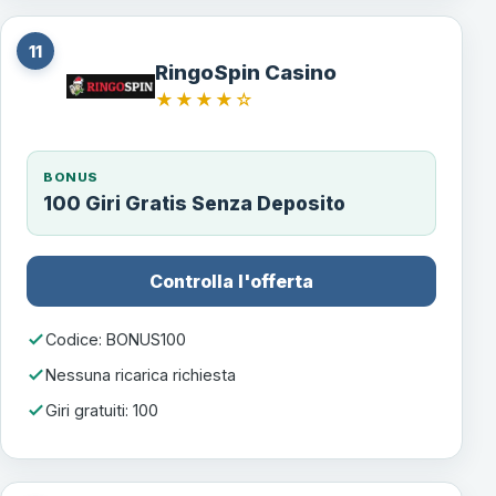
11
RingoSpin Casino
★★★★☆
BONUS
100 Giri Gratis Senza Deposito
Controlla l'offerta
Codice: BONUS100
Nessuna ricarica richiesta
Giri gratuiti: 100