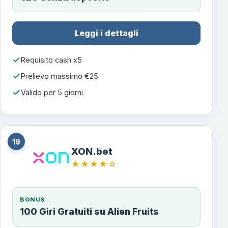
Leggi i dettagli
Requisito cash x5
Prelievo massimo €25
Valido per 5 giorni
19
XON.bet
★★★★☆
BONUS
100 Giri Gratuiti su Alien Fruits