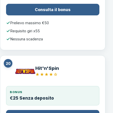
Consulta il bonus
Prelievo massimo €50
Requisito giri x55
Nessuna scadenza
20
Hit'n'Spin
★★★★☆
BONUS
€25 Senza deposito