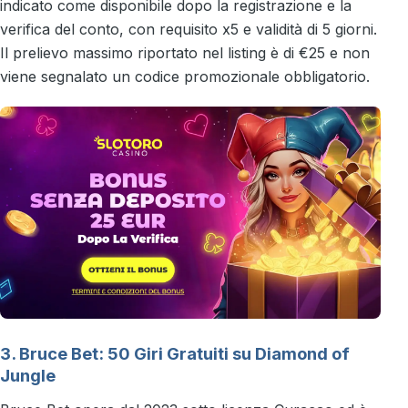
indicato come disponibile dopo la registrazione e la
verifica del conto, con requisito x5 e validità di 5 giorni.
Il prelievo massimo riportato nel listing è di €25 e non
viene segnalato un codice promozionale obbligatorio.
3. Bruce Bet: 50 Giri Gratuiti su Diamond of
Jungle