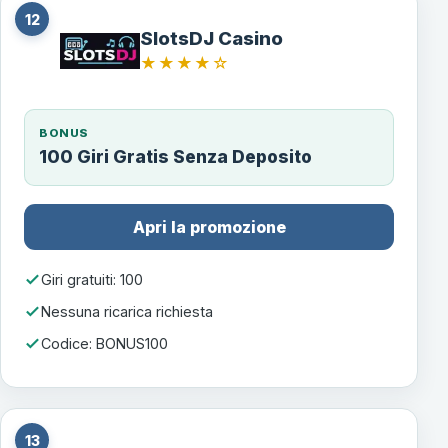
12
SlotsDJ Casino
★★★★☆
BONUS
100 Giri Gratis Senza Deposito
Apri la promozione
Giri gratuiti: 100
Nessuna ricarica richiesta
Codice: BONUS100
13