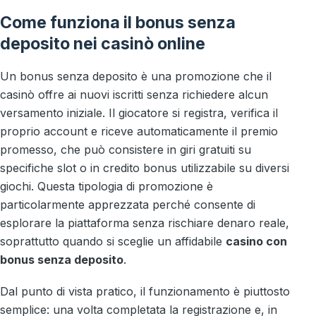
Come funziona il bonus senza
deposito nei casinò online
Un bonus senza deposito è una promozione che il
casinò offre ai nuovi iscritti senza richiedere alcun
versamento iniziale. Il giocatore si registra, verifica il
proprio account e riceve automaticamente il premio
promesso, che può consistere in giri gratuiti su
specifiche slot o in credito bonus utilizzabile su diversi
giochi. Questa tipologia di promozione è
particolarmente apprezzata perché consente di
esplorare la piattaforma senza rischiare denaro reale,
soprattutto quando si sceglie un affidabile
casino con
bonus senza deposito
.
Dal punto di vista pratico, il funzionamento è piuttosto
semplice: una volta completata la registrazione e, in