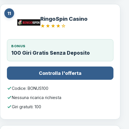
11
RingoSpin Casino
★★★★☆
BONUS
100 Giri Gratis Senza Deposito
Controlla l'offerta
Codice: BONUS100
Nessuna ricarica richiesta
Giri gratuiti: 100