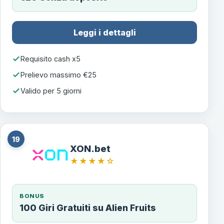
Leggi i dettagli
Requisito cash x5
Prelievo massimo €25
Valido per 5 giorni
19
XON.bet
★★★★☆
BONUS
100 Giri Gratuiti su Alien Fruits