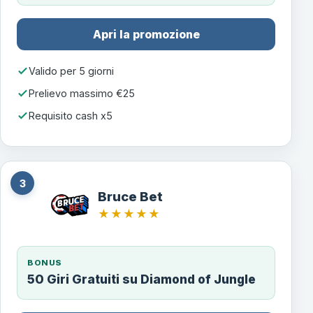
Apri la promozione
Valido per 5 giorni
Prelievo massimo €25
Requisito cash x5
3
Bruce Bet
★★★★★
BONUS
50 Giri Gratuiti su Diamond of Jungle