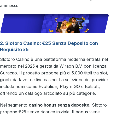
ammessi.
2. Slotoro Casino: €25 Senza Deposito con
Requisito x5
Slotoro Casino è una piattaforma moderna entrata nel
mercato nel 2025 e gestita da Wiraon B.V. con licenza
Curaçao. Il progetto propone più di 5.000 titoli tra slot,
giochi da tavolo e live casino. La selezione dei provider
include nomi come Evolution, Play'n GO e Betsoft,
offrendo un catalogo articolato su più categorie.
Nel segmento
casino bonus senza deposito
, Slotoro
propone €25 senza ricarica iniziale. Il bonus viene