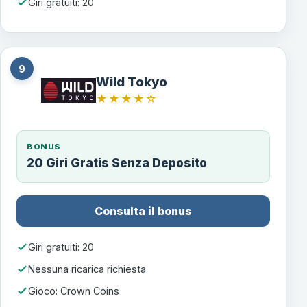
Giri gratuiti: 20
9
Wild Tokyo
★★★★☆
BONUS
20 Giri Gratis Senza Deposito
Consulta il bonus
Giri gratuiti: 20
Nessuna ricarica richiesta
Gioco: Crown Coins