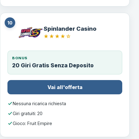
10
Spinlander Casino
★★★★☆
BONUS
20 Giri Gratis Senza Deposito
Vai all'offerta
Nessuna ricarica richiesta
Giri gratuiti: 20
Gioco: Fruit Empire