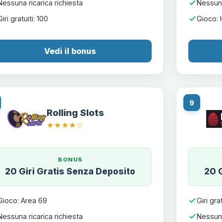
Nessuna ricarica richiesta
Nessuna
Giri gratuiti: 100
Gioco: 
Vedi il bonus
9
Rolling Slots
★★★★☆
BONUS
20 Giri Gratis Senza Deposito
20 
Gioco: Area 69
Giri grat
Nessuna ricarica richiesta
Nessuna