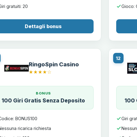
Giri gratuiti: 20
Gioco:
Dettagli bonus
12
RingoSpin Casino
★★★★☆
BONUS
100 Giri Gratis Senza Deposito
100 
Codice: BONUS100
Giri grat
Nessuna ricarica richiesta
Nessuna