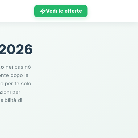
Vedi le offerte
 2026
to
nei casinò
ente dopo la
o per te solo
zioni per
ibilità di