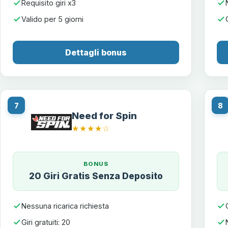
Requisito giri x3
Valido per 5 giorni
Dettagli bonus
7
8
Need for Spin
★★★★☆
BONUS
20 Giri Gratis Senza Deposito
Nessuna ricarica richiesta
Giri gratuiti: 20