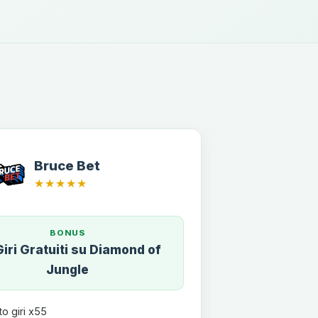
Bruce Bet
★★★★★
BONUS
iri Gratuiti su Diamond of
Jungle
to giri x55