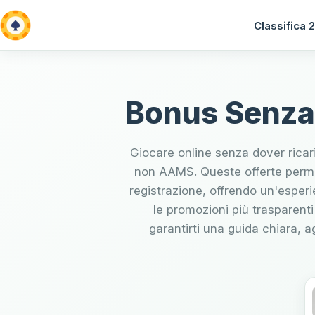
Classifica 
Bonus Senza
Giocare online senza dover ricari
non AAMS. Queste offerte perme
registrazione, offrendo un'esperi
le promozioni più trasparent
garantirti una guida chiara, a