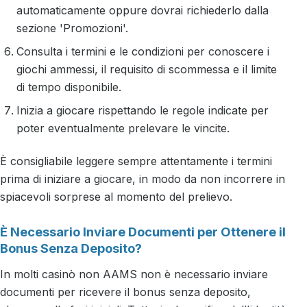
automaticamente oppure dovrai richiederlo dalla
sezione 'Promozioni'.
Consulta i termini e le condizioni per conoscere i
giochi ammessi, il requisito di scommessa e il limite
di tempo disponibile.
Inizia a giocare rispettando le regole indicate per
poter eventualmente prelevare le vincite.
È consigliabile leggere sempre attentamente i termini
prima di iniziare a giocare, in modo da non incorrere in
spiacevoli sorprese al momento del prelievo.
È Necessario Inviare Documenti per Ottenere il
Bonus Senza Deposito?
In molti casinò non AAMS non è necessario inviare
documenti per ricevere il bonus senza deposito,