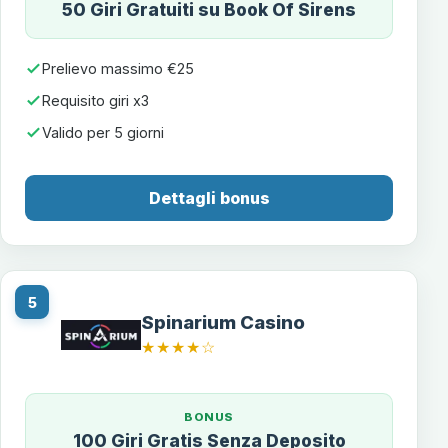
50 Giri Gratuiti su Book Of Sirens
Prelievo massimo €25
Requisito giri x3
Valido per 5 giorni
Dettagli bonus
5
Spinarium Casino
★★★★☆
BONUS
100 Giri Gratis Senza Deposito