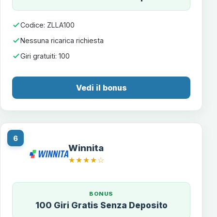
Codice: ZLLA100
Nessuna ricarica richiesta
Giri gratuiti: 100
Vedi il bonus
6
Winnita
★★★★☆
BONUS
100 Giri Gratis Senza Deposito