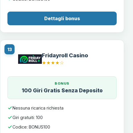
Dettagli bonus
13
Fridayroll Casino
★★★★☆
BONUS
100 Giri Gratis Senza Deposito
Nessuna ricarica richiesta
Giri gratuiti: 100
Codice: BONUS100