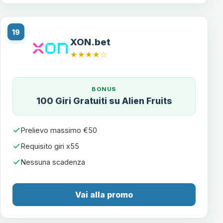
19
XON.bet
★★★★☆
BONUS
100 Giri Gratuiti su Alien Fruits
Prelievo massimo €50
Requisito giri x55
Nessuna scadenza
Vai alla promo