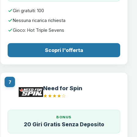
Giri gratuiti: 100
Nessuna ricarica richiesta
Gioco: Hot Triple Sevens
Scopri l'offerta
7
Need for Spin
★★★★☆
BONUS
20 Giri Gratis Senza Deposito