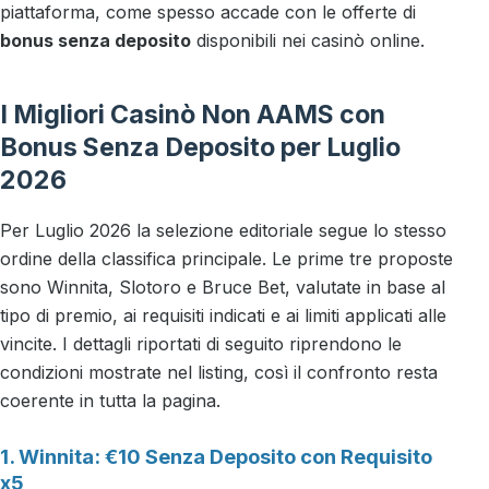
piattaforma, come spesso accade con le offerte di
bonus senza deposito
disponibili nei casinò online.
I Migliori Casinò Non AAMS con
Bonus Senza Deposito per Luglio
2026
Per Luglio 2026 la selezione editoriale segue lo stesso
ordine della classifica principale. Le prime tre proposte
sono Winnita, Slotoro e Bruce Bet, valutate in base al
tipo di premio, ai requisiti indicati e ai limiti applicati alle
vincite. I dettagli riportati di seguito riprendono le
condizioni mostrate nel listing, così il confronto resta
coerente in tutta la pagina.
1. Winnita: €10 Senza Deposito con Requisito
x5