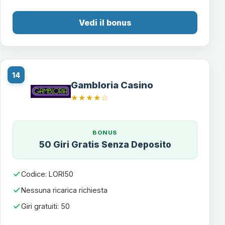
Vedi il bonus
14
Gambloria Casino
★★★★☆
BONUS
50 Giri Gratis Senza Deposito
Codice: LORI50
Nessuna ricarica richiesta
Giri gratuiti: 50