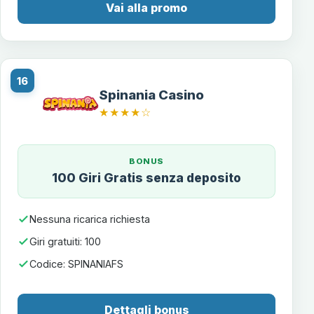
Vai alla promo
16
Spinania Casino
★★★★☆
BONUS
100 Giri Gratis senza deposito
Nessuna ricarica richiesta
Giri gratuiti: 100
Codice: SPINANIAFS
Dettagli bonus