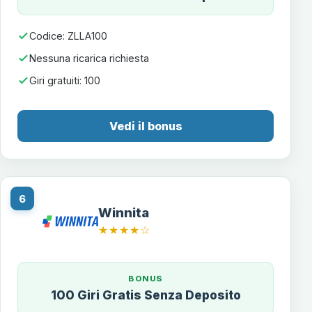
Codice: ZLLA100
Nessuna ricarica richiesta
Giri gratuiti: 100
Vedi il bonus
6
Winnita
★★★★☆
BONUS
100 Giri Gratis Senza Deposito