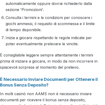
automaticamente oppure dovrai richiederlo dalla
sezione 'Promozioni'.
Consulta i termini e le condizioni per conoscere i
giochi ammessi, il requisito di scommessa e il limite
di tempo disponibile.
Inizia a giocare rispettando le regole indicate per
poter eventualmente prelevare le vincite.
È consigliabile leggere sempre attentamente i termini
prima di iniziare a giocare, in modo da non incorrere in
spiacevoli sorprese al momento del prelievo.
È Necessario Inviare Documenti per Ottenere il
Bonus Senza Deposito?
In molti casinò non AAMS non è necessario inviare
documenti per ricevere il bonus senza deposito,