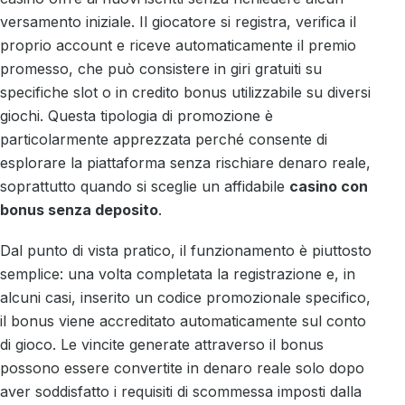
versamento iniziale. Il giocatore si registra, verifica il
proprio account e riceve automaticamente il premio
promesso, che può consistere in giri gratuiti su
specifiche slot o in credito bonus utilizzabile su diversi
giochi. Questa tipologia di promozione è
particolarmente apprezzata perché consente di
esplorare la piattaforma senza rischiare denaro reale,
soprattutto quando si sceglie un affidabile
casino con
bonus senza deposito
.
Dal punto di vista pratico, il funzionamento è piuttosto
semplice: una volta completata la registrazione e, in
alcuni casi, inserito un codice promozionale specifico,
il bonus viene accreditato automaticamente sul conto
di gioco. Le vincite generate attraverso il bonus
possono essere convertite in denaro reale solo dopo
aver soddisfatto i requisiti di scommessa imposti dalla