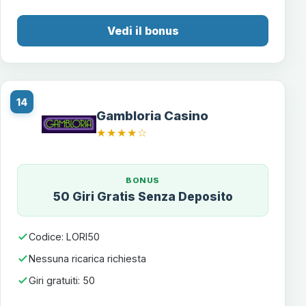
Vedi il bonus
14
Gambloria Casino
★★★★☆
BONUS
50 Giri Gratis Senza Deposito
Codice: LORI50
Nessuna ricarica richiesta
Giri gratuiti: 50