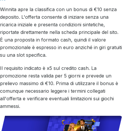
Winnita apre la classifica con un bonus di €10 senza
deposito. L'offerta consente di iniziare senza una
ricarica iniziale e presenta condizioni sintetiche,
riportate direttamente nella scheda principale del sito.
È una proposta in formato cash, quindi il valore
promozionale è espresso in euro anziché in giri gratuiti
su una slot specifica.
Il requisito indicato è x5 sul credito cash. La
promozione resta valida per 5 giorni e prevede un
prelievo massimo di €10. Prima di utilizzare il bonus è
comunque necessario leggere i termini collegati
all'offerta e verificare eventuali limitazioni sui giochi
ammessi.