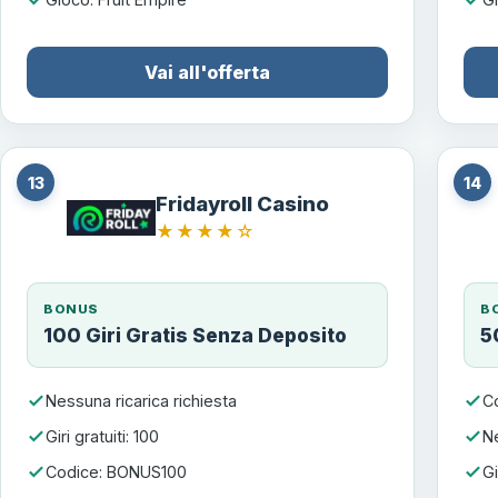
Vai all'offerta
13
14
Fridayroll Casino
★★★★☆
BONUS
B
100 Giri Gratis Senza Deposito
5
Nessuna ricarica richiesta
C
Giri gratuiti: 100
Ne
Codice: BONUS100
Gi