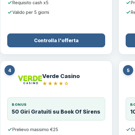
Requisito cash x5
P
Valido per 5 giorni
R
Controlla l'offerta
4
5
Verde Casino
★★★★☆
BONUS
B
50 Giri Gratuiti su Book Of Sirens
1
Prelievo massimo €25
C