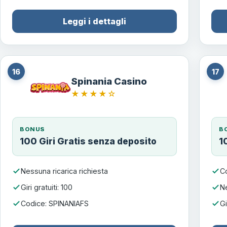
Leggi i dettagli
16
17
Spinania Casino
★★★★☆
BONUS
B
100 Giri Gratis senza deposito
1
Nessuna ricarica richiesta
C
Giri gratuiti: 100
Ne
Codice: SPINANIAFS
Gi