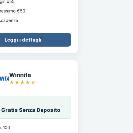
giri x55
 massimo €50
scadenza
Leggi i dettagli
Winnita
★★★★☆
i Gratis Senza Deposito
i: 100