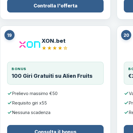
Controlla l'offerta
19
20
XON.bet
★★★★☆
BONUS
B
100 Giri Gratuiti su Alien Fruits
€
Prelievo massimo €50
Va
Requisito giri x55
P
Nessuna scadenza
R
Consulta il bonus