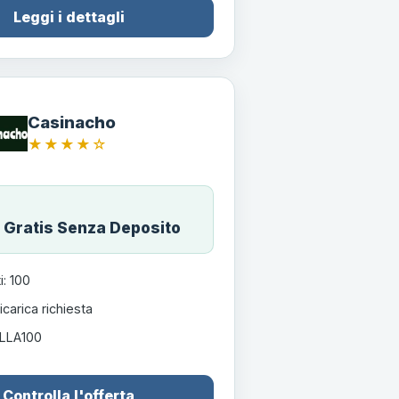
Leggi i dettagli
Casinacho
★★★★☆
i Gratis Senza Deposito
i: 100
carica richiesta
ILLA100
Controlla l'offerta