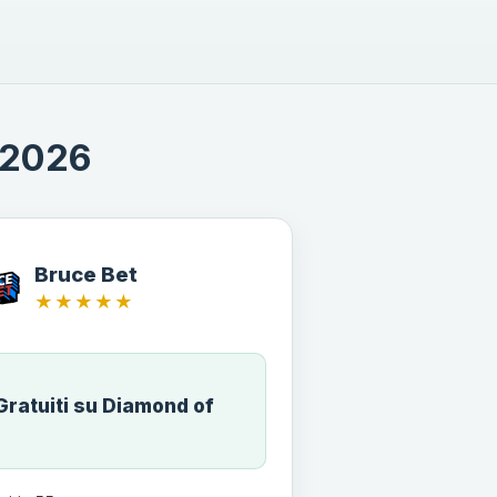
 2026
Bruce Bet
★★★★★
Gratuiti su Diamond of