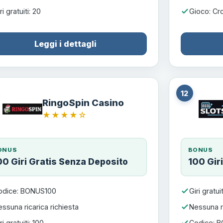
ri gratuiti: 20
Gioco: Cr
Leggi i dettagli
12
RingoSpin Casino
★★★★☆
ONUS
BONUS
00 Giri Gratis Senza Deposito
100 Gir
odice: BONUS100
Giri gratuit
ssuna ricarica richiesta
Nessuna ri
ri gratuiti: 100
Codice: 