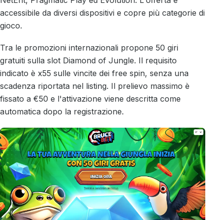
accessibile da diversi dispositivi e copre più categorie di
gioco.
Tra le promozioni internazionali propone 50 giri
gratuiti sulla slot Diamond of Jungle. Il requisito
indicato è x55 sulle vincite dei free spin, senza una
scadenza riportata nel listing. Il prelievo massimo è
fissato a €50 e l'attivazione viene descritta come
automatica dopo la registrazione.