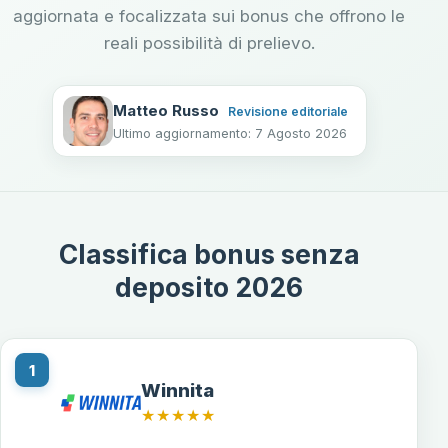
aggiornata e focalizzata sui bonus che offrono le
reali possibilità di prelievo.
Matteo Russo
Revisione editoriale
Ultimo aggiornamento: 7 Agosto 2026
Classifica bonus senza
deposito 2026
1
Winnita
★★★★★