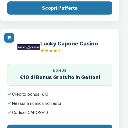
Scopri l'offerta
15
Lucky Capone Casino
★★★★☆
BONUS
€10 di Bonus Gratuito in Gettoni
Credito bonus: €10
Nessuna ricarica richiesta
Codice: CAPONE10