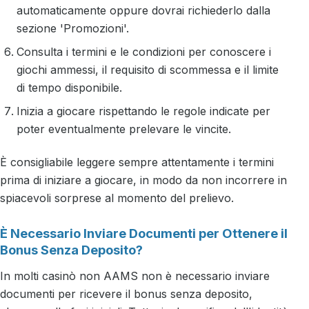
automaticamente oppure dovrai richiederlo dalla
sezione 'Promozioni'.
Consulta i termini e le condizioni per conoscere i
giochi ammessi, il requisito di scommessa e il limite
di tempo disponibile.
Inizia a giocare rispettando le regole indicate per
poter eventualmente prelevare le vincite.
È consigliabile leggere sempre attentamente i termini
prima di iniziare a giocare, in modo da non incorrere in
spiacevoli sorprese al momento del prelievo.
È Necessario Inviare Documenti per Ottenere il
Bonus Senza Deposito?
In molti casinò non AAMS non è necessario inviare
documenti per ricevere il bonus senza deposito,