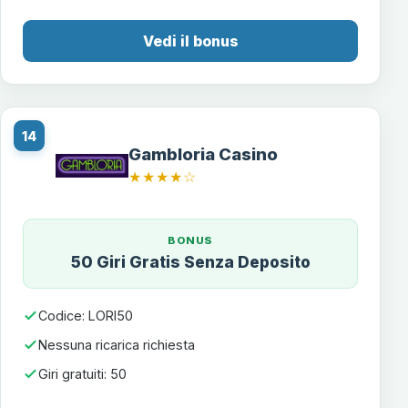
Vedi il bonus
14
Gambloria Casino
★★★★☆
BONUS
50 Giri Gratis Senza Deposito
Codice: LORI50
Nessuna ricarica richiesta
Giri gratuiti: 50