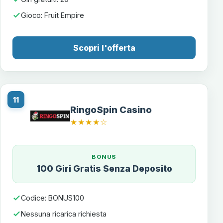
Gioco: Fruit Empire
Scopri l'offerta
11
RingoSpin Casino
★★★★☆
BONUS
100 Giri Gratis Senza Deposito
Codice: BONUS100
Nessuna ricarica richiesta