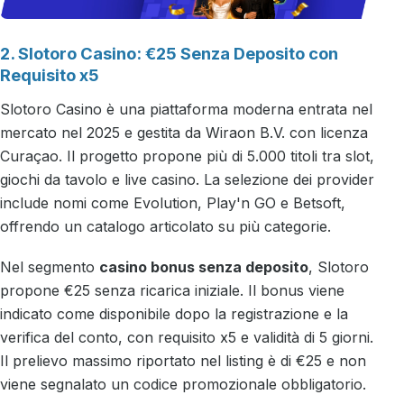
2. Slotoro Casino: €25 Senza Deposito con
Requisito x5
Slotoro Casino è una piattaforma moderna entrata nel
mercato nel 2025 e gestita da Wiraon B.V. con licenza
Curaçao. Il progetto propone più di 5.000 titoli tra slot,
giochi da tavolo e live casino. La selezione dei provider
include nomi come Evolution, Play'n GO e Betsoft,
offrendo un catalogo articolato su più categorie.
Nel segmento
casino bonus senza deposito
, Slotoro
propone €25 senza ricarica iniziale. Il bonus viene
indicato come disponibile dopo la registrazione e la
verifica del conto, con requisito x5 e validità di 5 giorni.
Il prelievo massimo riportato nel listing è di €25 e non
viene segnalato un codice promozionale obbligatorio.