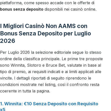
piattaforma, come spesso accade con le offerte di
bonus senza deposito
disponibili nei casinò online.
I Migliori Casinò Non AAMS con
Bonus Senza Deposito per Luglio
2026
Per Luglio 2026 la selezione editoriale segue lo stesso
ordine della classifica principale. Le prime tre proposte
sono Winnita, Slotoro e Bruce Bet, valutate in base al
tipo di premio, ai requisiti indicati e ai limiti applicati alle
vincite. I dettagli riportati di seguito riprendono le
condizioni mostrate nel listing, così il confronto resta
coerente in tutta la pagina.
1. Winnita: €10 Senza Deposito con Requisito
x5