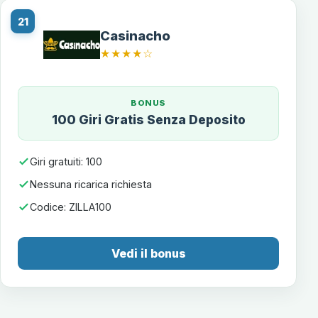
21
Casinacho
★★★★☆
BONUS
100 Giri Gratis Senza Deposito
Giri gratuiti: 100
Nessuna ricarica richiesta
Codice: ZILLA100
Vedi il bonus