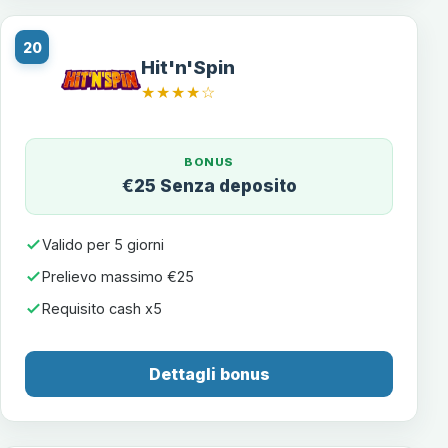
20
Hit'n'Spin
★★★★☆
BONUS
€25 Senza deposito
Valido per 5 giorni
Prelievo massimo €25
Requisito cash x5
Dettagli bonus