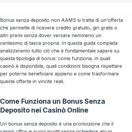
Bonus senza deposito non AAMS si tratta di un'offerta
che permette di ricevere credito gratuito, giri gratis o
altri premi senza dover versare nemmeno un
centesimo di tasca propria. In questa guida completa
analizzeremo tutto ciò che è fondamentale sapere su
questa tipologia di bonus: come funziona, in quali
casinò è disponibile, quali condizioni bisogna rispettare
per poterne beneficiare appieno e come trasformare
queste offerte in vincite reali.
Come Funziona un Bonus Senza
Deposito nei Casinò Online
Un bonus senza deposito è una promozione che il
casinò offre ai nuovi iscritti senza richiedere alcun