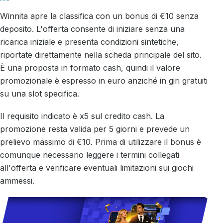
Winnita apre la classifica con un bonus di €10 senza
deposito. L'offerta consente di iniziare senza una
ricarica iniziale e presenta condizioni sintetiche,
riportate direttamente nella scheda principale del sito.
È una proposta in formato cash, quindi il valore
promozionale è espresso in euro anziché in giri gratuiti
su una slot specifica.
Il requisito indicato è x5 sul credito cash. La
promozione resta valida per 5 giorni e prevede un
prelievo massimo di €10. Prima di utilizzare il bonus è
comunque necessario leggere i termini collegati
all'offerta e verificare eventuali limitazioni sui giochi
ammessi.