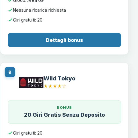
Gioco: Area 69
Nessuna ricarica richiesta
Giri gratuiti: 20
Dettagli bonus
9
Wild Tokyo
★★★★☆
BONUS
20 Giri Gratis Senza Deposito
Giri gratuiti: 20