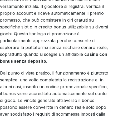
versamento iniziale. Il giocatore si registra, verifica il
proprio account e riceve automaticamente il premio
promesso, che può consistere in giri gratuiti su
specifiche slot o in credito bonus utilizzabile su diversi
giochi. Questa tipologia di promozione è
particolarmente apprezzata perché consente di
esplorare la piattaforma senza rischiare denaro reale,
soprattutto quando si sceglie un affidabile
casino con
bonus senza deposito
.
Dal punto di vista pratico, il funzionamento è piuttosto
semplice: una volta completata la registrazione e, in
alcuni casi, inserito un codice promozionale specifico,
il bonus viene accreditato automaticamente sul conto
di gioco. Le vincite generate attraverso il bonus
possono essere convertite in denaro reale solo dopo
aver soddisfatto i requisiti di scommessa imposti dalla