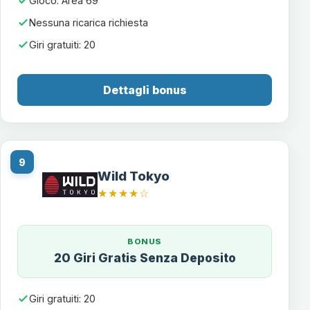
Gioco: Area 69
Nessuna ricarica richiesta
Giri gratuiti: 20
Dettagli bonus
9
Wild Tokyo
★★★★☆
BONUS
20 Giri Gratis Senza Deposito
Giri gratuiti: 20