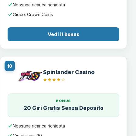
Nessuna ricarica richiesta
Gioco: Crown Coins
Vedi il bonus
10
Spinlander Casino
★★★★☆
BONUS
20 Giri Gratis Senza Deposito
Nessuna ricarica richiesta
Giri gratuiti: 20