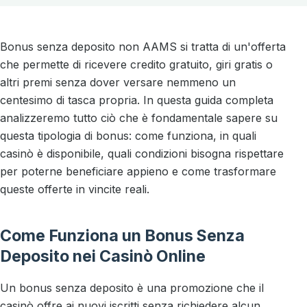
Bonus senza deposito non AAMS si tratta di un'offerta
che permette di ricevere credito gratuito, giri gratis o
altri premi senza dover versare nemmeno un
centesimo di tasca propria. In questa guida completa
analizzeremo tutto ciò che è fondamentale sapere su
questa tipologia di bonus: come funziona, in quali
casinò è disponibile, quali condizioni bisogna rispettare
per poterne beneficiare appieno e come trasformare
queste offerte in vincite reali.
Come Funziona un Bonus Senza
Deposito nei Casinò Online
Un bonus senza deposito è una promozione che il
casinò offre ai nuovi iscritti senza richiedere alcun