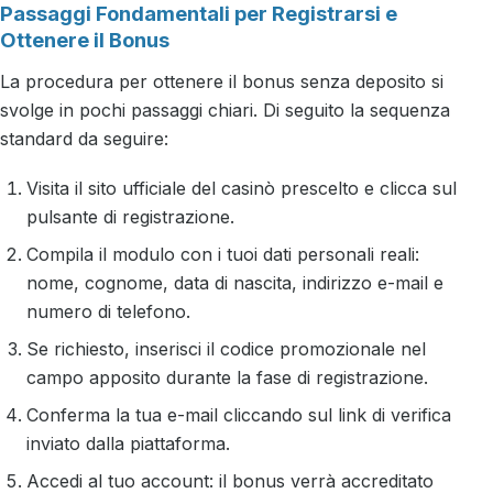
Passaggi Fondamentali per Registrarsi e
Ottenere il Bonus
La procedura per ottenere il bonus senza deposito si
svolge in pochi passaggi chiari. Di seguito la sequenza
standard da seguire:
Visita il sito ufficiale del casinò prescelto e clicca sul
pulsante di registrazione.
Compila il modulo con i tuoi dati personali reali:
nome, cognome, data di nascita, indirizzo e-mail e
numero di telefono.
Se richiesto, inserisci il codice promozionale nel
campo apposito durante la fase di registrazione.
Conferma la tua e-mail cliccando sul link di verifica
inviato dalla piattaforma.
Accedi al tuo account: il bonus verrà accreditato