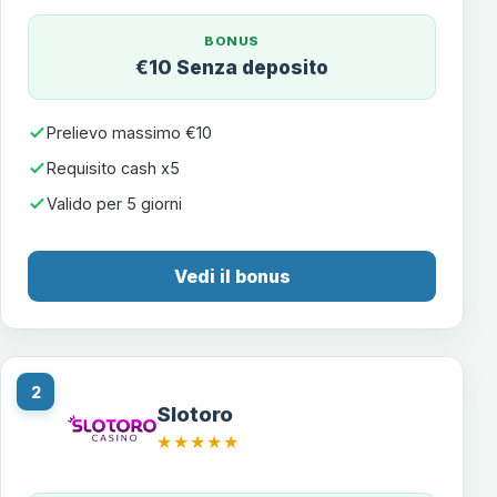
BONUS
€10 Senza deposito
Prelievo massimo €10
Requisito cash x5
Valido per 5 giorni
Vedi il bonus
2
Slotoro
★★★★★