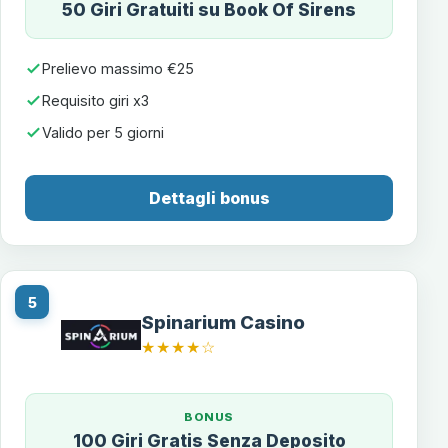
50 Giri Gratuiti su Book Of Sirens
Prelievo massimo €25
Requisito giri x3
Valido per 5 giorni
Dettagli bonus
5
Spinarium Casino
★★★★☆
BONUS
100 Giri Gratis Senza Deposito