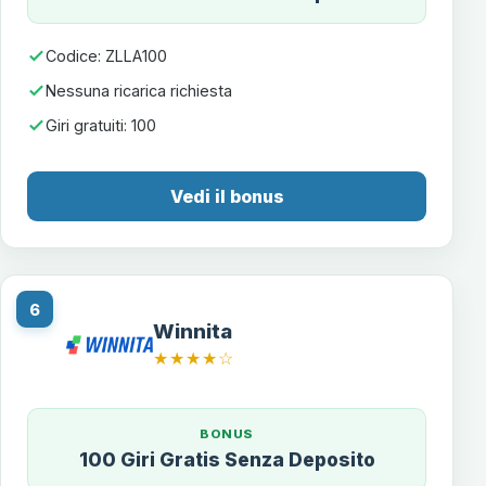
Codice: ZLLA100
Nessuna ricarica richiesta
Giri gratuiti: 100
Vedi il bonus
6
Winnita
★★★★☆
BONUS
100 Giri Gratis Senza Deposito