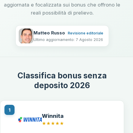
aggiornata e focalizzata sui bonus che offrono le
reali possibilità di prelievo.
Matteo Russo
Revisione editoriale
Ultimo aggiornamento: 7 Agosto 2026
Classifica bonus senza
deposito 2026
1
Winnita
★★★★★