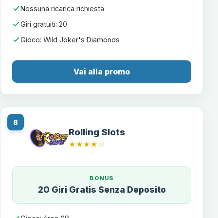
Nessuna ricarica richiesta
Giri gratuiti: 20
Gioco: Wild Joker's Diamonds
Vai alla promo
8
Rolling Slots
★★★★☆
BONUS
20 Giri Gratis Senza Deposito