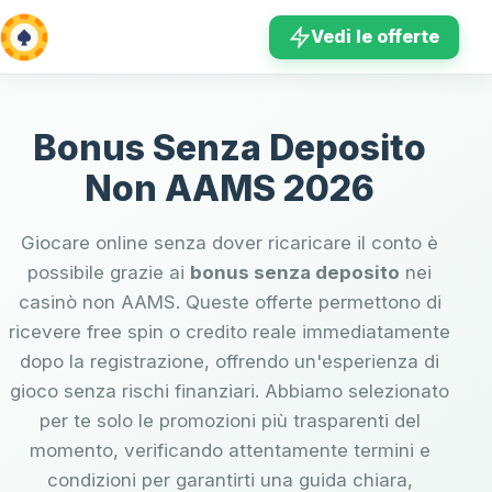
Vedi le offerte
Bonus Senza Deposito
Non AAMS 2026
Giocare online senza dover ricaricare il conto è
possibile grazie ai
bonus senza deposito
nei
casinò non AAMS. Queste offerte permettono di
ricevere free spin o credito reale immediatamente
dopo la registrazione, offrendo un'esperienza di
gioco senza rischi finanziari. Abbiamo selezionato
per te solo le promozioni più trasparenti del
momento, verificando attentamente termini e
condizioni per garantirti una guida chiara,