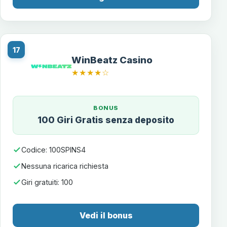
17
WinBeatz Casino
★★★★☆
BONUS
100 Giri Gratis senza deposito
Codice: 100SPINS4
Nessuna ricarica richiesta
Giri gratuiti: 100
Vedi il bonus