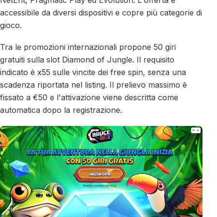
accessibile da diversi dispositivi e copre più categorie di
gioco.
Tra le promozioni internazionali propone 50 giri
gratuiti sulla slot Diamond of Jungle. Il requisito
indicato è x55 sulle vincite dei free spin, senza una
scadenza riportata nel listing. Il prelievo massimo è
fissato a €50 e l'attivazione viene descritta come
automatica dopo la registrazione.