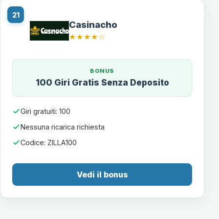
21
Casinacho
★★★★☆
BONUS
100 Giri Gratis Senza Deposito
Giri gratuiti: 100
Nessuna ricarica richiesta
Codice: ZILLA100
Vedi il bonus