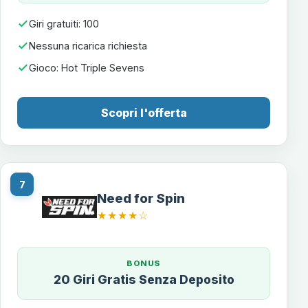
Giri gratuiti: 100
Nessuna ricarica richiesta
Gioco: Hot Triple Sevens
Scopri l'offerta
7
Need for Spin
★★★★☆
BONUS
20 Giri Gratis Senza Deposito