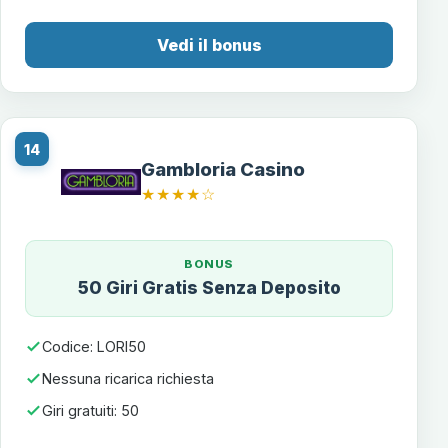
Vedi il bonus
14
Gambloria Casino
★★★★☆
BONUS
50 Giri Gratis Senza Deposito
Codice: LORI50
Nessuna ricarica richiesta
Giri gratuiti: 50