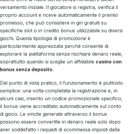
versamento iniziale. Il giocatore si registra, verifica il
proprio account e riceve automaticamente il premio
promesso, che può consistere in giri gratuiti su
specifiche slot o in credito bonus utilizzabile su diversi
giochi. Questa tipologia di promozione è
particolarmente apprezzata perché consente di
esplorare la piattaforma senza rischiare denaro reale,
soprattutto quando si sceglie un affidabile
casino con
bonus senza deposito
.
Dal punto di vista pratico, il funzionamento è piuttosto
semplice: una volta completata la registrazione e, in
alcuni casi, inserito un codice promozionale specifico,
il bonus viene accreditato automaticamente sul conto
di gioco. Le vincite generate attraverso il bonus
possono essere convertite in denaro reale solo dopo
aver soddisfatto i requisiti di scommessa imposti dalla