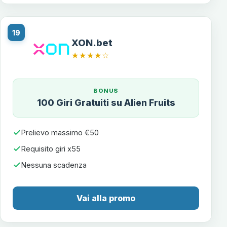
19
XON.bet
★★★★☆
BONUS
100 Giri Gratuiti su Alien Fruits
Prelievo massimo €50
Requisito giri x55
Nessuna scadenza
Vai alla promo