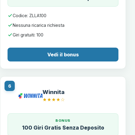
Codice: ZLLA100
Nessuna ricarica richiesta
Giri gratuiti: 100
Vedi il bonus
6
Winnita
★★★★☆
BONUS
100 Giri Gratis Senza Deposito