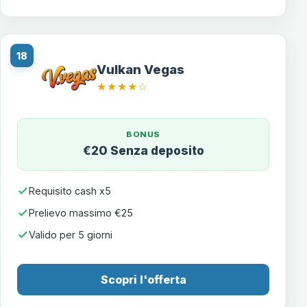
18
Vulkan Vegas
★★★★☆
BONUS
€20 Senza deposito
Requisito cash x5
Prelievo massimo €25
Valido per 5 giorni
Scopri l'offerta