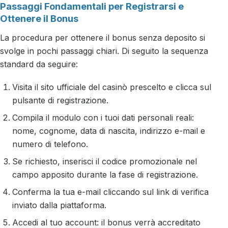
Passaggi Fondamentali per Registrarsi e
Ottenere il Bonus
La procedura per ottenere il bonus senza deposito si
svolge in pochi passaggi chiari. Di seguito la sequenza
standard da seguire:
Visita il sito ufficiale del casinò prescelto e clicca sul
pulsante di registrazione.
Compila il modulo con i tuoi dati personali reali:
nome, cognome, data di nascita, indirizzo e-mail e
numero di telefono.
Se richiesto, inserisci il codice promozionale nel
campo apposito durante la fase di registrazione.
Conferma la tua e-mail cliccando sul link di verifica
inviato dalla piattaforma.
Accedi al tuo account: il bonus verrà accreditato