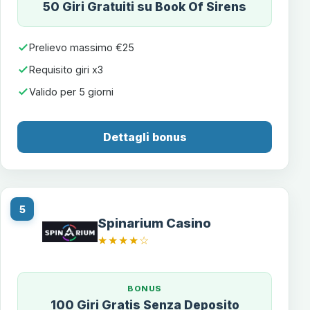
50 Giri Gratuiti su Book Of Sirens
Prelievo massimo €25
Requisito giri x3
Valido per 5 giorni
Dettagli bonus
5
Spinarium Casino
★★★★☆
BONUS
100 Giri Gratis Senza Deposito