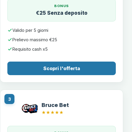
BONUS
€25 Senza deposito
Valido per 5 giorni
Prelievo massimo €25
Requisito cash x5
Scopri l'offerta
3
Bruce Bet
★★★★★