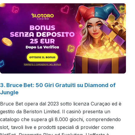
3. Bruce Bet: 50 Giri Gratuiti su Diamond of
Jungle
Bruce Bet opera dal 2023 sotto licenza Curaçao ed è
gestito da Beriston Limited. Il casinò presenta un
catalogo che supera gli 8.000 giochi, comprendendo
slot, tavoli live e prodotti speciali di provider come
NetEnt, Pragmatic Play ed Evolution. L'offerta è