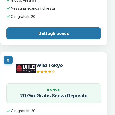
Gioco: Area 69
Nessuna ricarica richiesta
Giri gratuiti: 20
Dettagli bonus
9
Wild Tokyo
★★★★☆
BONUS
20 Giri Gratis Senza Deposito
Giri gratuiti: 20