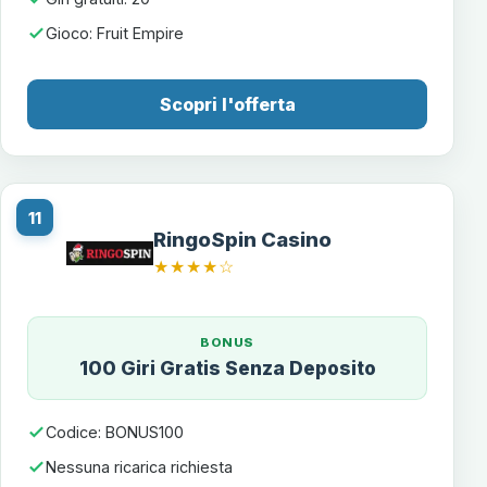
Gioco: Fruit Empire
Scopri l'offerta
11
RingoSpin Casino
★★★★☆
BONUS
100 Giri Gratis Senza Deposito
Codice: BONUS100
Nessuna ricarica richiesta