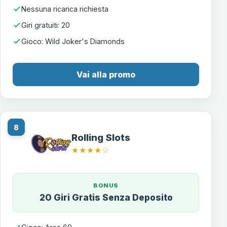
Nessuna ricarica richiesta
Giri gratuiti: 20
Gioco: Wild Joker's Diamonds
Vai alla promo
8
Rolling Slots
★★★★☆
BONUS
20 Giri Gratis Senza Deposito