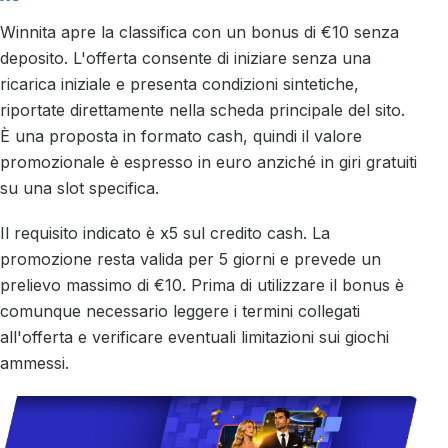
Winnita apre la classifica con un bonus di €10 senza
deposito. L'offerta consente di iniziare senza una
ricarica iniziale e presenta condizioni sintetiche,
riportate direttamente nella scheda principale del sito.
È una proposta in formato cash, quindi il valore
promozionale è espresso in euro anziché in giri gratuiti
su una slot specifica.
Il requisito indicato è x5 sul credito cash. La
promozione resta valida per 5 giorni e prevede un
prelievo massimo di €10. Prima di utilizzare il bonus è
comunque necessario leggere i termini collegati
all'offerta e verificare eventuali limitazioni sui giochi
ammessi.