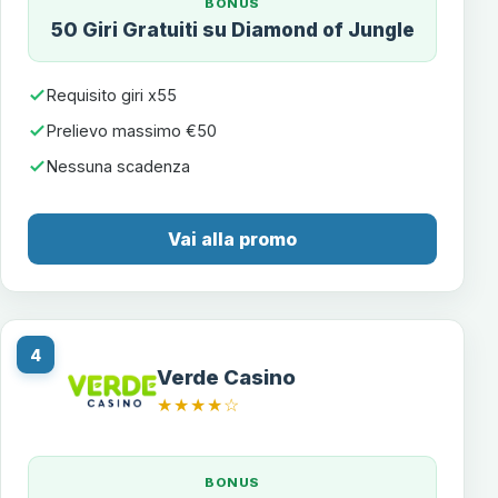
BONUS
50 Giri Gratuiti su Diamond of Jungle
Requisito giri x55
Prelievo massimo €50
Nessuna scadenza
Vai alla promo
4
Verde Casino
★★★★☆
BONUS