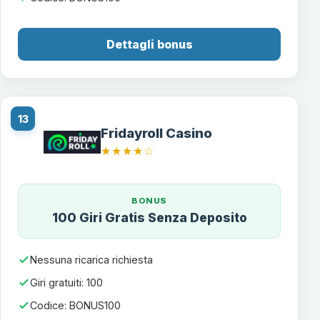
Dettagli bonus
13
Fridayroll Casino
★★★★☆
BONUS
100 Giri Gratis Senza Deposito
Nessuna ricarica richiesta
Giri gratuiti: 100
Codice: BONUS100