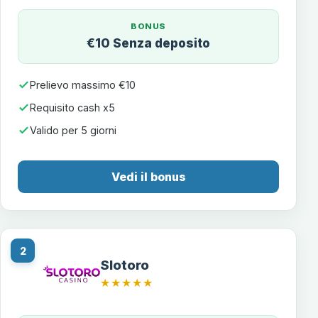
BONUS
€10 Senza deposito
Prelievo massimo €10
Requisito cash x5
Valido per 5 giorni
Vedi il bonus
2
Slotoro
★★★★★