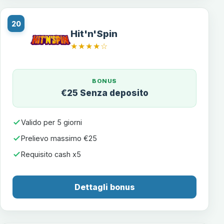
20
Hit'n'Spin
★★★★☆
BONUS
€25 Senza deposito
Valido per 5 giorni
Prelievo massimo €25
Requisito cash x5
Dettagli bonus