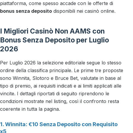
piattaforma, come spesso accade con le offerte di
bonus senza deposito
disponibili nei casinò online.
I Migliori Casinò Non AAMS con
Bonus Senza Deposito per Luglio
2026
Per Luglio 2026 la selezione editoriale segue lo stesso
ordine della classifica principale. Le prime tre proposte
sono Winnita, Slotoro e Bruce Bet, valutate in base al
tipo di premio, ai requisiti indicati e ai limiti applicati alle
vincite. I dettagli riportati di seguito riprendono le
condizioni mostrate nel listing, così il confronto resta
coerente in tutta la pagina.
1. Winnita: €10 Senza Deposito con Requisito
x5