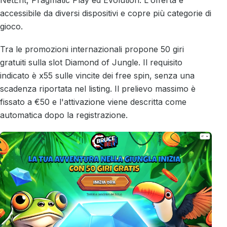
accessibile da diversi dispositivi e copre più categorie di
gioco.
Tra le promozioni internazionali propone 50 giri
gratuiti sulla slot Diamond of Jungle. Il requisito
indicato è x55 sulle vincite dei free spin, senza una
scadenza riportata nel listing. Il prelievo massimo è
fissato a €50 e l'attivazione viene descritta come
automatica dopo la registrazione.