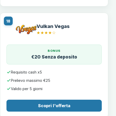
18
Vulkan Vegas
★★★★☆
BONUS
€20 Senza deposito
Requisito cash x5
Prelievo massimo €25
Valido per 5 giorni
Scopri l'offerta