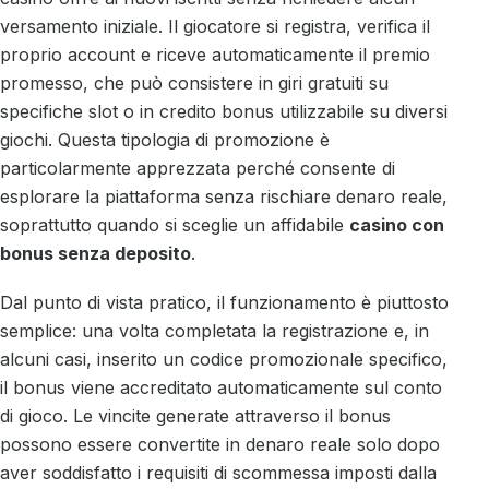
versamento iniziale. Il giocatore si registra, verifica il
proprio account e riceve automaticamente il premio
promesso, che può consistere in giri gratuiti su
specifiche slot o in credito bonus utilizzabile su diversi
giochi. Questa tipologia di promozione è
particolarmente apprezzata perché consente di
esplorare la piattaforma senza rischiare denaro reale,
soprattutto quando si sceglie un affidabile
casino con
bonus senza deposito
.
Dal punto di vista pratico, il funzionamento è piuttosto
semplice: una volta completata la registrazione e, in
alcuni casi, inserito un codice promozionale specifico,
il bonus viene accreditato automaticamente sul conto
di gioco. Le vincite generate attraverso il bonus
possono essere convertite in denaro reale solo dopo
aver soddisfatto i requisiti di scommessa imposti dalla