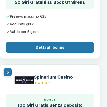
50 Giri Gratuiti su Book Of Sirens
Prelievo massimo €25
Requisito giri x3
Valido per 5 giorni
Dettagli bonus
5
Spinarium Casino
★★★★☆
BONUS
100 Giri Gratis Senza Deposito