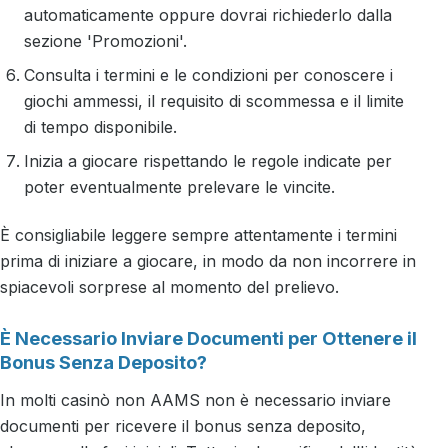
automaticamente oppure dovrai richiederlo dalla
sezione 'Promozioni'.
Consulta i termini e le condizioni per conoscere i
giochi ammessi, il requisito di scommessa e il limite
di tempo disponibile.
Inizia a giocare rispettando le regole indicate per
poter eventualmente prelevare le vincite.
È consigliabile leggere sempre attentamente i termini
prima di iniziare a giocare, in modo da non incorrere in
spiacevoli sorprese al momento del prelievo.
È Necessario Inviare Documenti per Ottenere il
Bonus Senza Deposito?
In molti casinò non AAMS non è necessario inviare
documenti per ricevere il bonus senza deposito,