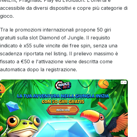
accessibile da diversi dispositivi e copre più categorie di
gioco.
Tra le promozioni internazionali propone 50 giri
gratuiti sulla slot Diamond of Jungle. Il requisito
indicato è x55 sulle vincite dei free spin, senza una
scadenza riportata nel listing. Il prelievo massimo è
fissato a €50 e l'attivazione viene descritta come
automatica dopo la registrazione.