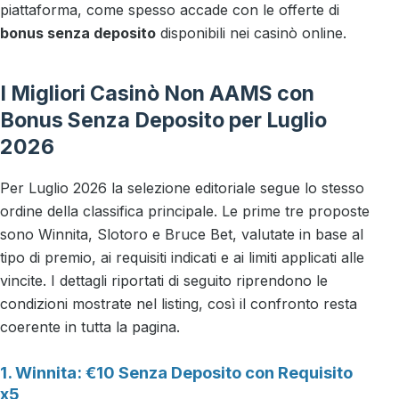
piattaforma, come spesso accade con le offerte di
bonus senza deposito
disponibili nei casinò online.
I Migliori Casinò Non AAMS con
Bonus Senza Deposito per Luglio
2026
Per Luglio 2026 la selezione editoriale segue lo stesso
ordine della classifica principale. Le prime tre proposte
sono Winnita, Slotoro e Bruce Bet, valutate in base al
tipo di premio, ai requisiti indicati e ai limiti applicati alle
vincite. I dettagli riportati di seguito riprendono le
condizioni mostrate nel listing, così il confronto resta
coerente in tutta la pagina.
1. Winnita: €10 Senza Deposito con Requisito
x5