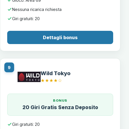
Gioco: Area 69
Nessuna ricarica richiesta
Giri gratuiti: 20
Dettagli bonus
9
Wild Tokyo
★★★★☆
BONUS
20 Giri Gratis Senza Deposito
Giri gratuiti: 20