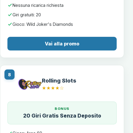
Nessuna ricarica richiesta
Giri gratuiti: 20
Gioco: Wild Joker's Diamonds
Vai alla promo
8
Rolling Slots
★★★★☆
BONUS
20 Giri Gratis Senza Deposito