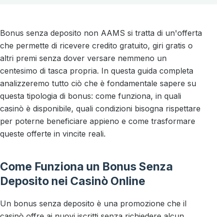
Bonus senza deposito non AAMS si tratta di un'offerta
che permette di ricevere credito gratuito, giri gratis o
altri premi senza dover versare nemmeno un
centesimo di tasca propria. In questa guida completa
analizzeremo tutto ciò che è fondamentale sapere su
questa tipologia di bonus: come funziona, in quali
casinò è disponibile, quali condizioni bisogna rispettare
per poterne beneficiare appieno e come trasformare
queste offerte in vincite reali.
Come Funziona un Bonus Senza
Deposito nei Casinò Online
Un bonus senza deposito è una promozione che il
casinò offre ai nuovi iscritti senza richiedere alcun