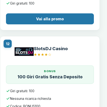
Giri gratuiti: 100
Vai alla promo
12
SlotsDJ Casino
★★★★☆
BONUS
100 Giri Gratis Senza Deposito
Giri gratuiti: 100
Nessuna ricarica richiesta
Codice: BONUS100