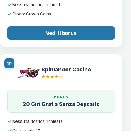
Nessuna ricarica richiesta
Gioco: Crown Coins
Vedi il bonus
10
Spinlander Casino
★★★★☆
BONUS
20 Giri Gratis Senza Deposito
Nessuna ricarica richiesta
Giri gratuiti: 20