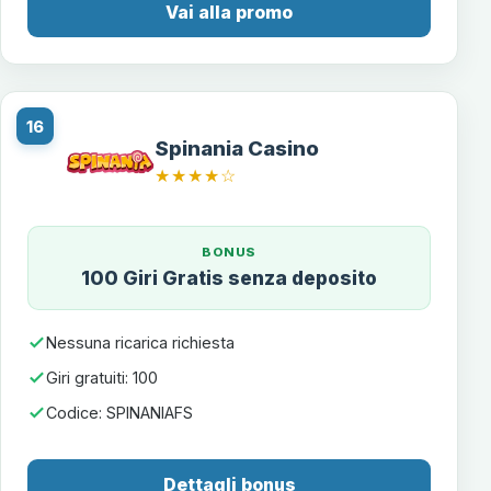
Vai alla promo
16
Spinania Casino
★★★★☆
BONUS
100 Giri Gratis senza deposito
Nessuna ricarica richiesta
Giri gratuiti: 100
Codice: SPINANIAFS
Dettagli bonus