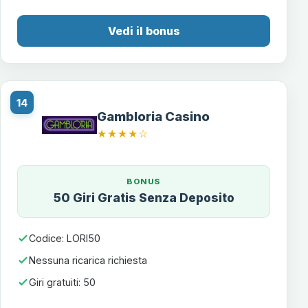
Vedi il bonus
14
Gambloria Casino
★★★★☆
BONUS
50 Giri Gratis Senza Deposito
Codice: LORI50
Nessuna ricarica richiesta
Giri gratuiti: 50