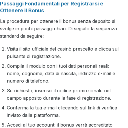
Passaggi Fondamentali per Registrarsi e
Ottenere il Bonus
La procedura per ottenere il bonus senza deposito si
svolge in pochi passaggi chiari. Di seguito la sequenza
standard da seguire:
Visita il sito ufficiale del casinò prescelto e clicca sul
pulsante di registrazione.
Compila il modulo con i tuoi dati personali reali:
nome, cognome, data di nascita, indirizzo e-mail e
numero di telefono.
Se richiesto, inserisci il codice promozionale nel
campo apposito durante la fase di registrazione.
Conferma la tua e-mail cliccando sul link di verifica
inviato dalla piattaforma.
Accedi al tuo account: il bonus verrà accreditato