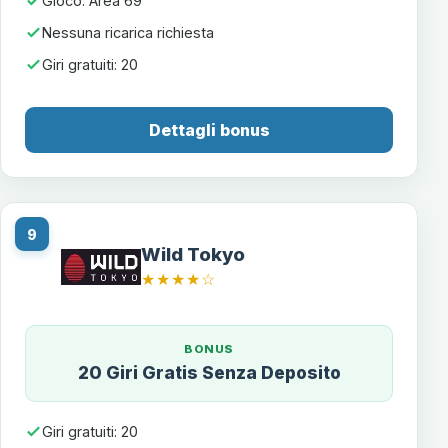
Gioco: Area 69
Nessuna ricarica richiesta
Giri gratuiti: 20
Dettagli bonus
9
Wild Tokyo
★★★★☆
BONUS
20 Giri Gratis Senza Deposito
Giri gratuiti: 20