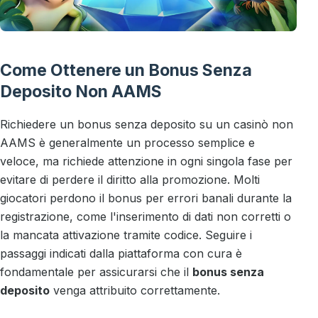
Come Ottenere un Bonus Senza
Deposito Non AAMS
Richiedere un bonus senza deposito su un casinò non
AAMS è generalmente un processo semplice e
veloce, ma richiede attenzione in ogni singola fase per
evitare di perdere il diritto alla promozione. Molti
giocatori perdono il bonus per errori banali durante la
registrazione, come l'inserimento di dati non corretti o
la mancata attivazione tramite codice. Seguire i
passaggi indicati dalla piattaforma con cura è
fondamentale per assicurarsi che il
bonus senza
deposito
venga attribuito correttamente.