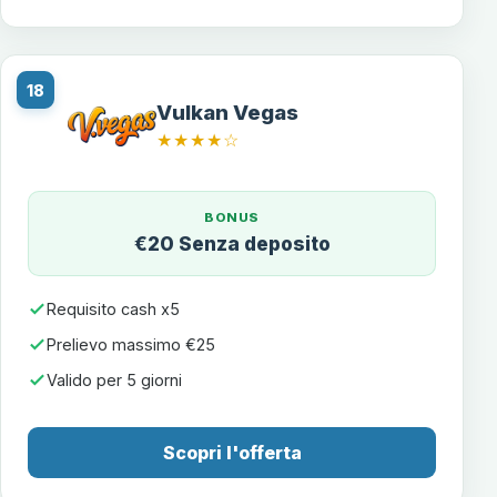
18
Vulkan Vegas
★★★★☆
BONUS
€20 Senza deposito
Requisito cash x5
Prelievo massimo €25
Valido per 5 giorni
Scopri l'offerta