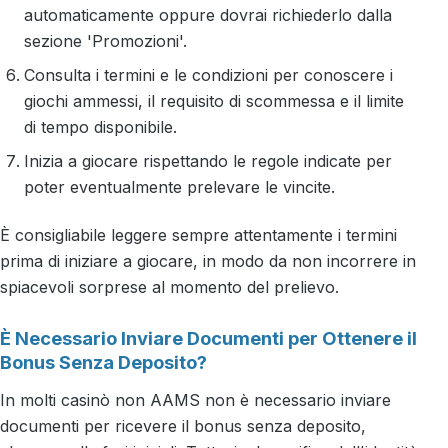
automaticamente oppure dovrai richiederlo dalla
sezione 'Promozioni'.
Consulta i termini e le condizioni per conoscere i
giochi ammessi, il requisito di scommessa e il limite
di tempo disponibile.
Inizia a giocare rispettando le regole indicate per
poter eventualmente prelevare le vincite.
È consigliabile leggere sempre attentamente i termini
prima di iniziare a giocare, in modo da non incorrere in
spiacevoli sorprese al momento del prelievo.
È Necessario Inviare Documenti per Ottenere il
Bonus Senza Deposito?
In molti casinò non AAMS non è necessario inviare
documenti per ricevere il bonus senza deposito,