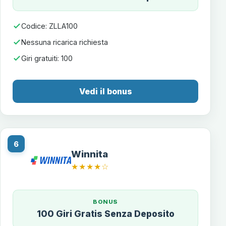
Codice: ZLLA100
Nessuna ricarica richiesta
Giri gratuiti: 100
Vedi il bonus
6
Winnita
★★★★☆
BONUS
100 Giri Gratis Senza Deposito