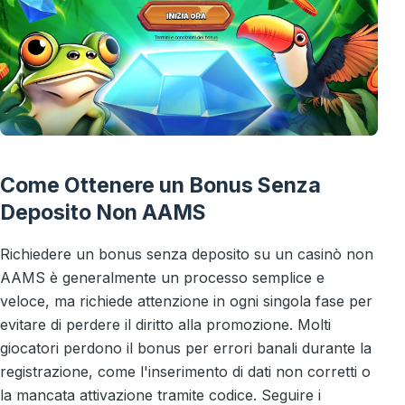
Come Ottenere un Bonus Senza
Deposito Non AAMS
Richiedere un bonus senza deposito su un casinò non
AAMS è generalmente un processo semplice e
veloce, ma richiede attenzione in ogni singola fase per
evitare di perdere il diritto alla promozione. Molti
giocatori perdono il bonus per errori banali durante la
registrazione, come l'inserimento di dati non corretti o
la mancata attivazione tramite codice. Seguire i