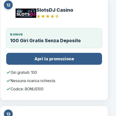
12
SlotsDJ Casino
★★★★☆
BONUS
100 Giri Gratis Senza Deposito
Apri la promozione
Giri gratuiti: 100
Nessuna ricarica richiesta
Codice: BONUS100
13