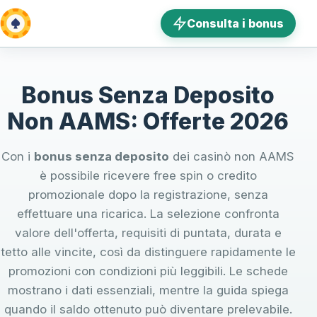
Consulta i bonus
Bonus Senza Deposito
Non AAMS: Offerte 2026
Con i
bonus senza deposito
dei casinò non AAMS
è possibile ricevere free spin o credito
promozionale dopo la registrazione, senza
effettuare una ricarica. La selezione confronta
valore dell'offerta, requisiti di puntata, durata e
tetto alle vincite, così da distinguere rapidamente le
promozioni con condizioni più leggibili. Le schede
mostrano i dati essenziali, mentre la guida spiega
quando il saldo ottenuto può diventare prelevabile.