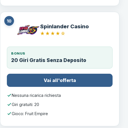
10
Spinlander Casino
★★★★☆
BONUS
20 Giri Gratis Senza Deposito
Vai all'offerta
Nessuna ricarica richiesta
Giri gratuiti: 20
Gioco: Fruit Empire