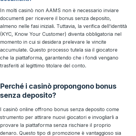
In molti casinò non AAMS non è necessario inviare
documenti per ricevere il bonus senza deposito,
almeno nelle fasi iniziali. Tuttavia, la verifica dell'identità
(KYC, Know Your Customer) diventa obbligatoria nel
momento in cui si desidera prelevare le vincite
accumulate. Questo processo tutela sia il giocatore
che la piattaforma, garantendo che i fondi vengano
trasferiti al legittimo titolare del conto.
Perché i casinò propongono bonus
senza deposito?
I casinò online offrono bonus senza deposito come
strumento per attirare nuovi giocatori e invogliarli a
provare la piattaforma senza rischiare il proprio
denaro. Questo tipo di promozione è vantaggioso sia