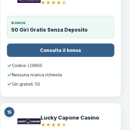
★★★★☆
BONUS
50 Giri Gratis Senza Deposito
Consulta il bonus
Codice: LORI50
Nessuna ricarica richiesta
Giri gratuiti: 50
15
Lucky Capone Casino
★★★★☆