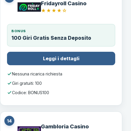
Fridayroll Casino
★★★★☆
BONUS
100 Giri Gratis Senza Deposito
Leggi i dettagli
Nessuna ricarica richiesta
Giri gratuiti: 100
Codice: BONUS100
14
Gambloria Casino