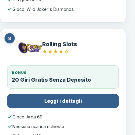
Gioco: Wild Joker's Diamonds
8
Rolling Slots
★★★★☆
BONUS
20 Giri Gratis Senza Deposito
Leggi i dettagli
Gioco: Area 69
Nessuna ricarica richiesta