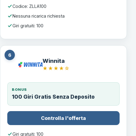
Codice: ZLLA100
Nessuna ricarica richiesta
Giri gratuiti: 100
6
Winnita
★★★★☆
BONUS
100 Giri Gratis Senza Deposito
Controlla l'offerta
Giri gratuiti: 100