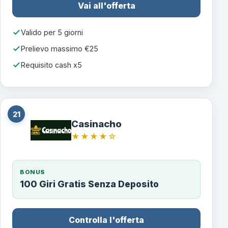
Vai all'offerta
Valido per 5 giorni
Prelievo massimo €25
Requisito cash x5
21
Casinacho
★★★★☆
BONUS
100 Giri Gratis Senza Deposito
Controlla l'offerta