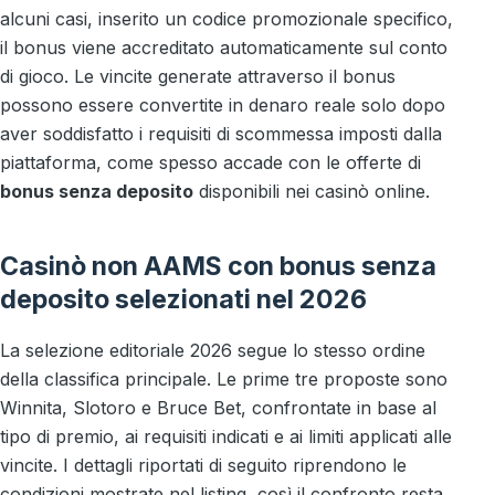
alcuni casi, inserito un codice promozionale specifico,
il bonus viene accreditato automaticamente sul conto
di gioco. Le vincite generate attraverso il bonus
possono essere convertite in denaro reale solo dopo
aver soddisfatto i requisiti di scommessa imposti dalla
piattaforma, come spesso accade con le offerte di
bonus senza deposito
disponibili nei casinò online.
Casinò non AAMS con bonus senza
deposito selezionati nel 2026
La selezione editoriale 2026 segue lo stesso ordine
della classifica principale. Le prime tre proposte sono
Winnita, Slotoro e Bruce Bet, confrontate in base al
tipo di premio, ai requisiti indicati e ai limiti applicati alle
vincite. I dettagli riportati di seguito riprendono le
condizioni mostrate nel listing, così il confronto resta