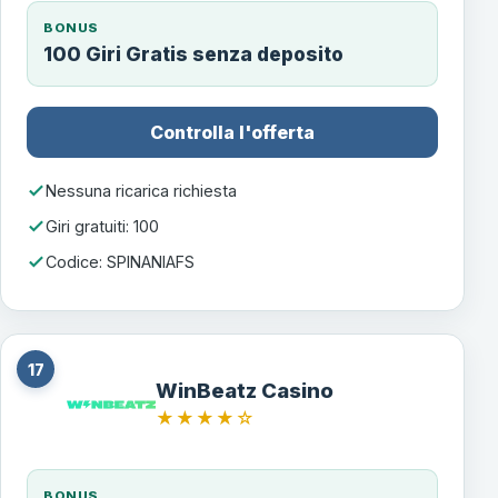
BONUS
100 Giri Gratis senza deposito
Controlla l'offerta
Nessuna ricarica richiesta
Giri gratuiti: 100
Codice: SPINANIAFS
17
WinBeatz Casino
★★★★☆
BONUS