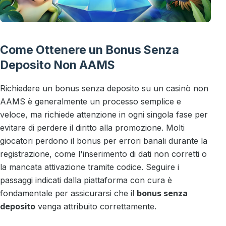
Come Ottenere un Bonus Senza
Deposito Non AAMS
Richiedere un bonus senza deposito su un casinò non
AAMS è generalmente un processo semplice e
veloce, ma richiede attenzione in ogni singola fase per
evitare di perdere il diritto alla promozione. Molti
giocatori perdono il bonus per errori banali durante la
registrazione, come l'inserimento di dati non corretti o
la mancata attivazione tramite codice. Seguire i
passaggi indicati dalla piattaforma con cura è
fondamentale per assicurarsi che il
bonus senza
deposito
venga attribuito correttamente.