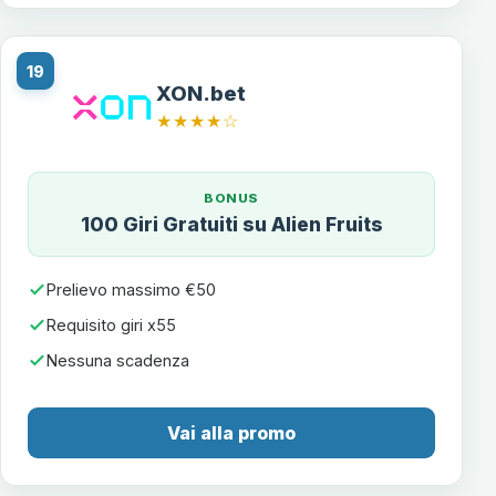
19
XON.bet
★★★★☆
BONUS
100 Giri Gratuiti su Alien Fruits
Prelievo massimo €50
Requisito giri x55
Nessuna scadenza
Vai alla promo