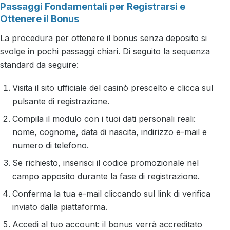
Passaggi Fondamentali per Registrarsi e
Ottenere il Bonus
La procedura per ottenere il bonus senza deposito si
svolge in pochi passaggi chiari. Di seguito la sequenza
standard da seguire:
Visita il sito ufficiale del casinò prescelto e clicca sul
pulsante di registrazione.
Compila il modulo con i tuoi dati personali reali:
nome, cognome, data di nascita, indirizzo e-mail e
numero di telefono.
Se richiesto, inserisci il codice promozionale nel
campo apposito durante la fase di registrazione.
Conferma la tua e-mail cliccando sul link di verifica
inviato dalla piattaforma.
Accedi al tuo account: il bonus verrà accreditato