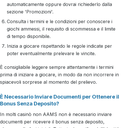
automaticamente oppure dovrai richiederlo dalla
sezione 'Promozioni'.
Consulta i termini e le condizioni per conoscere i
giochi ammessi, il requisito di scommessa e il limite
di tempo disponibile.
Inizia a giocare rispettando le regole indicate per
poter eventualmente prelevare le vincite.
È consigliabile leggere sempre attentamente i termini
prima di iniziare a giocare, in modo da non incorrere in
spiacevoli sorprese al momento del prelievo.
È Necessario Inviare Documenti per Ottenere il
Bonus Senza Deposito?
In molti casinò non AAMS non è necessario inviare
documenti per ricevere il bonus senza deposito,