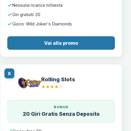
Nessuna ricarica richiesta
Giri gratuiti: 20
Gioco: Wild Joker's Diamonds
Vai alla promo
8
Rolling Slots
★★★★☆
BONUS
20 Giri Gratis Senza Deposito