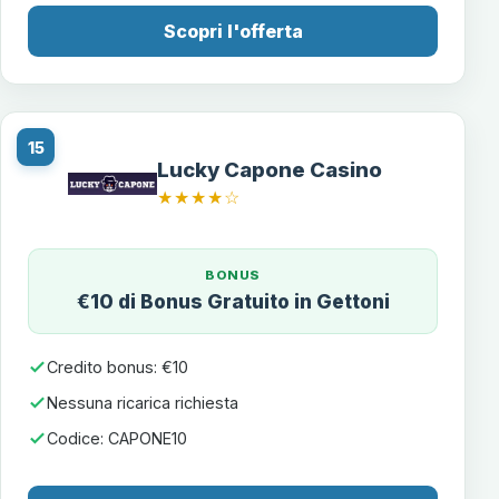
Scopri l'offerta
15
Lucky Capone Casino
★★★★☆
BONUS
€10 di Bonus Gratuito in Gettoni
Credito bonus: €10
Nessuna ricarica richiesta
Codice: CAPONE10