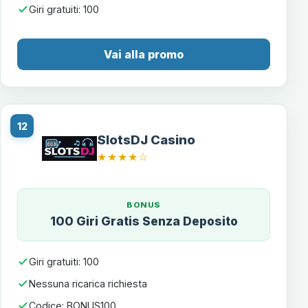
Giri gratuiti: 100
Vai alla promo
12
SlotsDJ Casino
★★★★☆
BONUS
100 Giri Gratis Senza Deposito
Giri gratuiti: 100
Nessuna ricarica richiesta
Codice: BONUS100