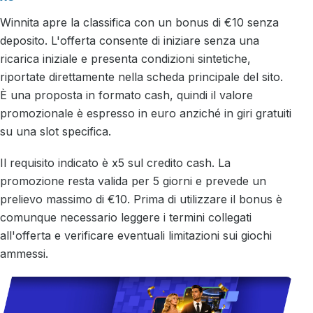
Winnita apre la classifica con un bonus di €10 senza
deposito. L'offerta consente di iniziare senza una
ricarica iniziale e presenta condizioni sintetiche,
riportate direttamente nella scheda principale del sito.
È una proposta in formato cash, quindi il valore
promozionale è espresso in euro anziché in giri gratuiti
su una slot specifica.
Il requisito indicato è x5 sul credito cash. La
promozione resta valida per 5 giorni e prevede un
prelievo massimo di €10. Prima di utilizzare il bonus è
comunque necessario leggere i termini collegati
all'offerta e verificare eventuali limitazioni sui giochi
ammessi.