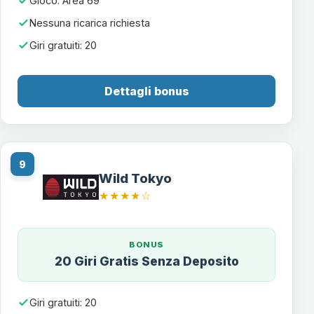
Gioco: Area 69
Nessuna ricarica richiesta
Giri gratuiti: 20
Dettagli bonus
9
Wild Tokyo
★★★★☆
BONUS
20 Giri Gratis Senza Deposito
Giri gratuiti: 20