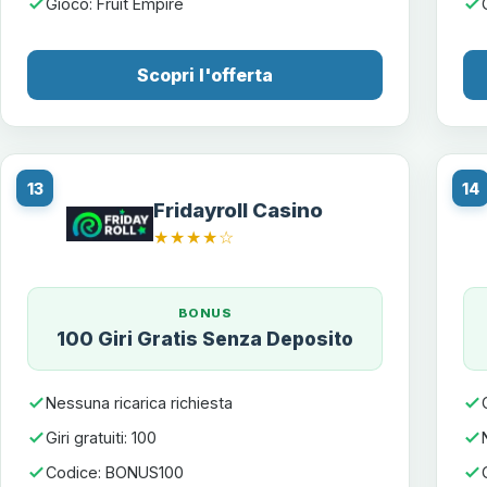
Gioco: Fruit Empire
Scopri l'offerta
13
14
Fridayroll Casino
★★★★☆
BONUS
100 Giri Gratis Senza Deposito
Nessuna ricarica richiesta
Giri gratuiti: 100
Codice: BONUS100