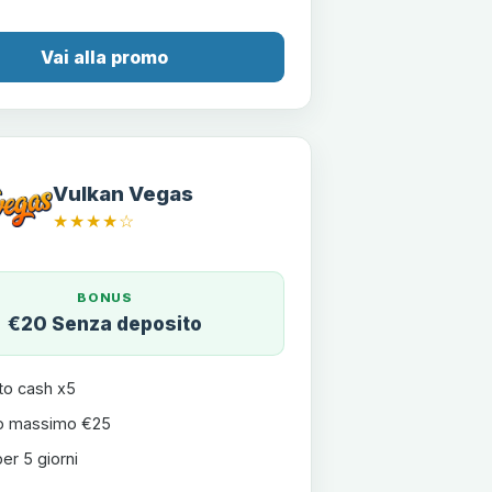
Vai alla promo
Vulkan Vegas
★★★★☆
BONUS
€20 Senza deposito
to cash x5
vo massimo €25
per 5 giorni