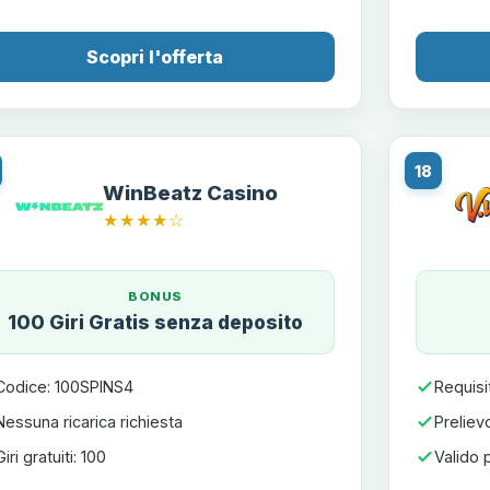
Scopri l'offerta
18
WinBeatz Casino
★★★★☆
BONUS
100 Giri Gratis senza deposito
Codice: 100SPINS4
Requisi
Nessuna ricarica richiesta
Prelie
Giri gratuiti: 100
Valido 