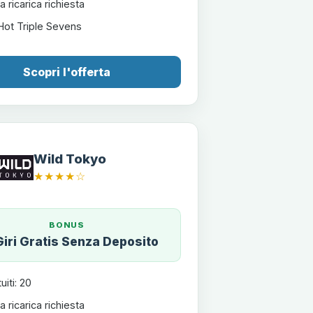
 ricarica richiesta
Hot Triple Sevens
Scopri l'offerta
Wild Tokyo
★★★★☆
BONUS
Giri Gratis Senza Deposito
uiti: 20
 ricarica richiesta