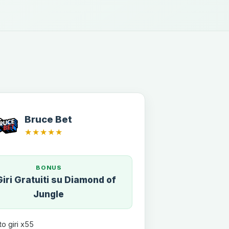
Bruce Bet
★★★★★
BONUS
iri Gratuiti su Diamond of
Jungle
to giri x55