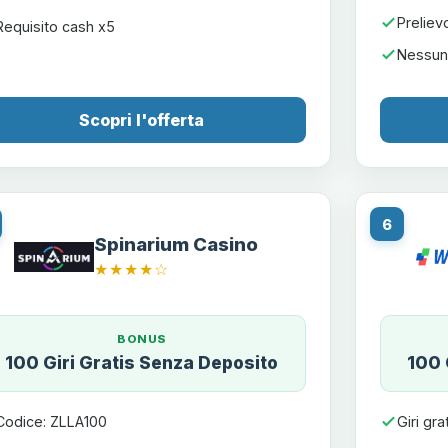
Prelie
Requisito cash x5
Nessun
Scopri l'offerta
6
Spinarium Casino
★★★★☆
BONUS
100 Giri Gratis Senza Deposito
100 
Codice: ZLLA100
Giri grat