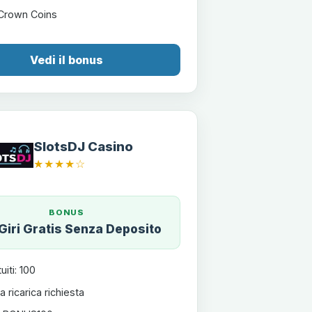
 Crown Coins
Vedi il bonus
SlotsDJ Casino
★★★★☆
BONUS
Giri Gratis Senza Deposito
uiti: 100
 ricarica richiesta