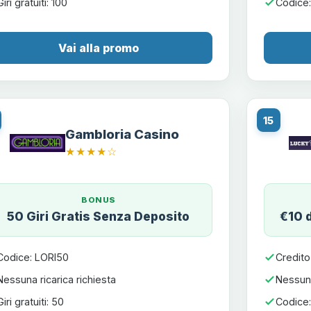
Giri gratuiti: 100
Codice
Vai alla promo
15
Gambloria Casino
★★★★☆
BONUS
50 Giri Gratis Senza Deposito
€10 d
Codice: LORI50
Credito
Nessuna ricarica richiesta
Nessuna
Giri gratuiti: 50
Codice