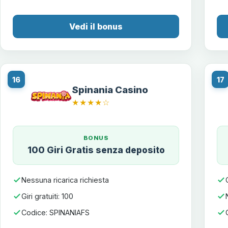
Vedi il bonus
16
17
Spinania Casino
★★★★☆
BONUS
100 Giri Gratis senza deposito
Nessuna ricarica richiesta
Giri gratuiti: 100
Codice: SPINANIAFS