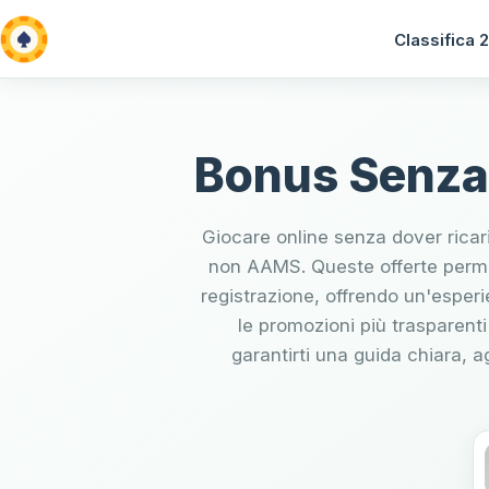
Classifica 
Bonus Senza
Giocare online senza dover ricari
non AAMS. Queste offerte perme
registrazione, offrendo un'esperi
le promozioni più trasparent
garantirti una guida chiara, a