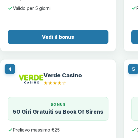
Valido per 5 giorni
Vedi il bonus
4
5
Verde Casino
★★★★☆
BONUS
50 Giri Gratuiti su Book Of Sirens
Prelievo massimo €25