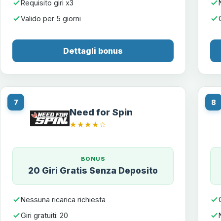
Requisito giri x3
Valido per 5 giorni
Dettagli bonus
7
8
Need for Spin
★★★★☆
BONUS
20 Giri Gratis Senza Deposito
Nessuna ricarica richiesta
Giri gratuiti: 20