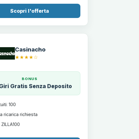
Scopri l'offerta
Casinacho
★★★★☆
BONUS
Giri Gratis Senza Deposito
uiti: 100
 ricarica richiesta
 ZILLA100