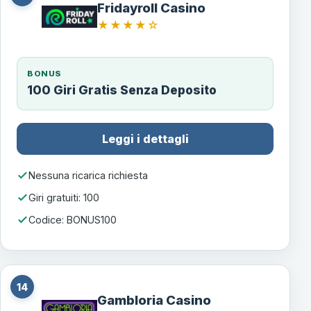
Fridayroll Casino
★★★★☆
BONUS
100 Giri Gratis Senza Deposito
Leggi i dettagli
Nessuna ricarica richiesta
Giri gratuiti: 100
Codice: BONUS100
14
Gambloria Casino