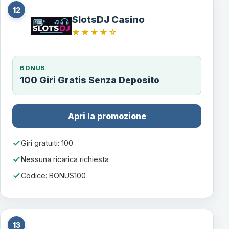
12
SlotsDJ Casino
★★★★☆
BONUS
100 Giri Gratis Senza Deposito
Apri la promozione
Giri gratuiti: 100
Nessuna ricarica richiesta
Codice: BONUS100
13