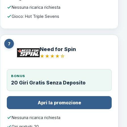
Nessuna ricarica richiesta
Gioco: Hot Triple Sevens
7
Need for Spin
★★★★☆
BONUS
20 Giri Gratis Senza Deposito
Apri la promozione
Nessuna ricarica richiesta
Giri gratuiti: 20