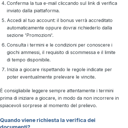
Conferma la tua e-mail cliccando sul link di verifica
inviato dalla piattaforma.
Accedi al tuo account: il bonus verrà accreditato
automaticamente oppure dovrai richiederlo dalla
sezione 'Promozioni'.
Consulta i termini e le condizioni per conoscere i
giochi ammessi, il requisito di scommessa e il limite
di tempo disponibile.
Inizia a giocare rispettando le regole indicate per
poter eventualmente prelevare le vincite.
È consigliabile leggere sempre attentamente i termini
prima di iniziare a giocare, in modo da non incorrere in
spiacevoli sorprese al momento del prelievo.
Quando viene richiesta la verifica dei
documenti?