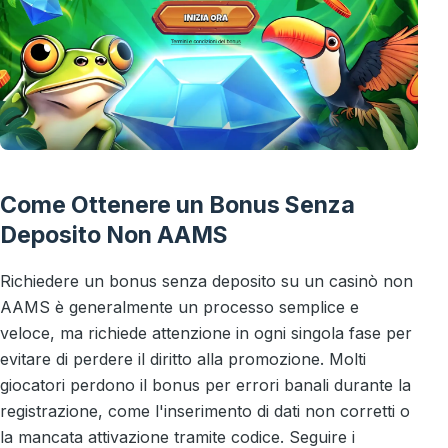
Come Ottenere un Bonus Senza
Deposito Non AAMS
Richiedere un bonus senza deposito su un casinò non
AAMS è generalmente un processo semplice e
veloce, ma richiede attenzione in ogni singola fase per
evitare di perdere il diritto alla promozione. Molti
giocatori perdono il bonus per errori banali durante la
registrazione, come l'inserimento di dati non corretti o
la mancata attivazione tramite codice. Seguire i