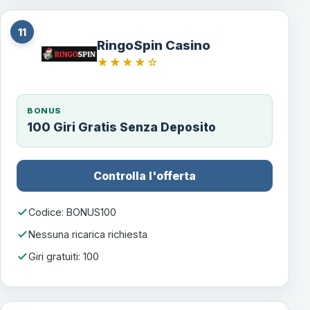
11
RingoSpin Casino
★★★★☆
BONUS
100 Giri Gratis Senza Deposito
Controlla l'offerta
Codice: BONUS100
Nessuna ricarica richiesta
Giri gratuiti: 100