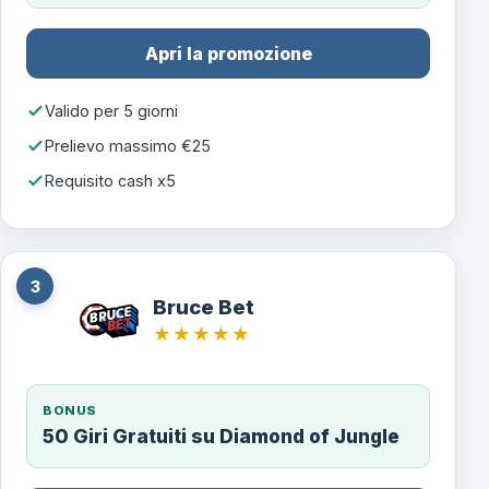
Apri la promozione
Valido per 5 giorni
Prelievo massimo €25
Requisito cash x5
3
Bruce Bet
★★★★★
BONUS
50 Giri Gratuiti su Diamond of Jungle