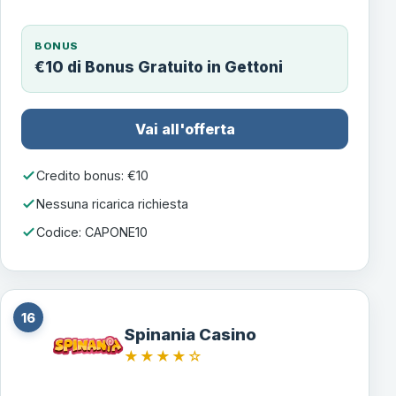
BONUS
€10 di Bonus Gratuito in Gettoni
Vai all'offerta
Credito bonus: €10
Nessuna ricarica richiesta
Codice: CAPONE10
16
Spinania Casino
★★★★☆