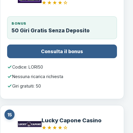
★★★★☆
BONUS
50 Giri Gratis Senza Deposito
Consulta il bonus
Codice: LORI50
Nessuna ricarica richiesta
Giri gratuiti: 50
15
Lucky Capone Casino
★★★★☆