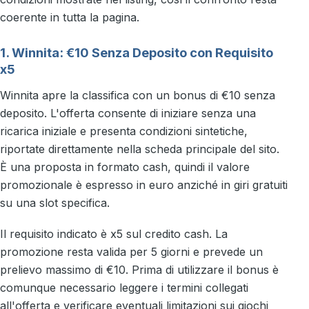
coerente in tutta la pagina.
1. Winnita: €10 Senza Deposito con Requisito
x5
Winnita apre la classifica con un bonus di €10 senza
deposito. L'offerta consente di iniziare senza una
ricarica iniziale e presenta condizioni sintetiche,
riportate direttamente nella scheda principale del sito.
È una proposta in formato cash, quindi il valore
promozionale è espresso in euro anziché in giri gratuiti
su una slot specifica.
Il requisito indicato è x5 sul credito cash. La
promozione resta valida per 5 giorni e prevede un
prelievo massimo di €10. Prima di utilizzare il bonus è
comunque necessario leggere i termini collegati
all'offerta e verificare eventuali limitazioni sui giochi