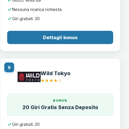
Gioco: Area 69
Nessuna ricarica richiesta
Giri gratuiti: 20
Dettagli bonus
9
Wild Tokyo
★★★★☆
BONUS
20 Giri Gratis Senza Deposito
Giri gratuiti: 20