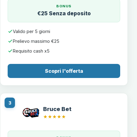
BONUS
€25 Senza deposito
Valido per 5 giorni
Prelievo massimo €25
Requisito cash x5
Scopri l'offerta
3
Bruce Bet
★★★★★