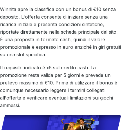
Winnita apre la classifica con un bonus di €10 senza
deposito. L'offerta consente di iniziare senza una
ricarica iniziale e presenta condizioni sintetiche,
riportate direttamente nella scheda principale del sito.
È una proposta in formato cash, quindi il valore
promozionale è espresso in euro anziché in giri gratuiti
su una slot specifica.
Il requisito indicato è x5 sul credito cash. La
promozione resta valida per 5 giorni e prevede un
prelievo massimo di €10. Prima di utilizzare il bonus è
comunque necessario leggere i termini collegati
all'offerta e verificare eventuali limitazioni sui giochi
ammessi.