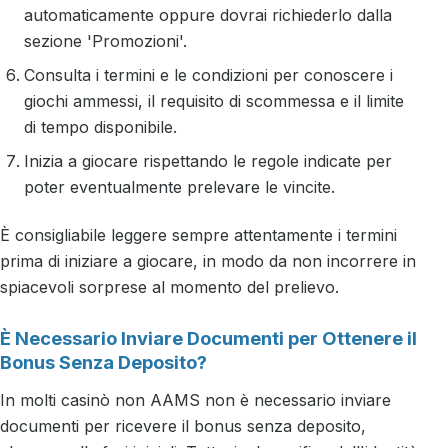
automaticamente oppure dovrai richiederlo dalla
sezione 'Promozioni'.
Consulta i termini e le condizioni per conoscere i
giochi ammessi, il requisito di scommessa e il limite
di tempo disponibile.
Inizia a giocare rispettando le regole indicate per
poter eventualmente prelevare le vincite.
È consigliabile leggere sempre attentamente i termini
prima di iniziare a giocare, in modo da non incorrere in
spiacevoli sorprese al momento del prelievo.
È Necessario Inviare Documenti per Ottenere il
Bonus Senza Deposito?
In molti casinò non AAMS non è necessario inviare
documenti per ricevere il bonus senza deposito,