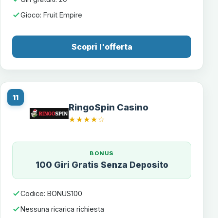
Gioco: Fruit Empire
Scopri l'offerta
11
RingoSpin Casino
★★★★☆
BONUS
100 Giri Gratis Senza Deposito
Codice: BONUS100
Nessuna ricarica richiesta