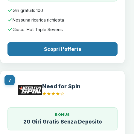
Giri gratuiti: 100
Nessuna ricarica richiesta
Gioco: Hot Triple Sevens
Scopri l'offerta
7
Need for Spin
★★★★☆
BONUS
20 Giri Gratis Senza Deposito