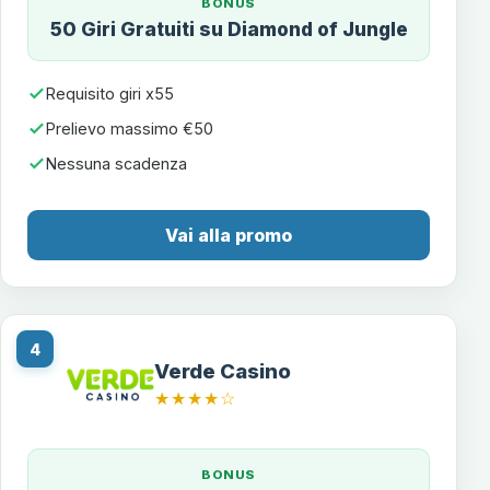
BONUS
50 Giri Gratuiti su Diamond of Jungle
Requisito giri x55
Prelievo massimo €50
Nessuna scadenza
Vai alla promo
4
Verde Casino
★★★★☆
BONUS