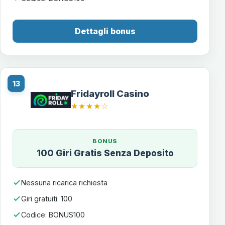
Dettagli bonus
13
Fridayroll Casino
★★★★☆
BONUS
100 Giri Gratis Senza Deposito
Nessuna ricarica richiesta
Giri gratuiti: 100
Codice: BONUS100