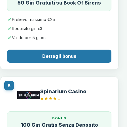
50 Giri Gratuiti su Book Of Sirens
Prelievo massimo €25
Requisito giri x3
Valido per 5 giorni
Dettagli bonus
5
Spinarium Casino
★★★★☆
BONUS
100 Giri Gratis Senza Deposito