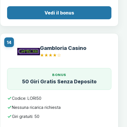
Vedi il bonus
14
Gambloria Casino
★★★★☆
BONUS
50 Giri Gratis Senza Deposito
Codice: LORI50
Nessuna ricarica richiesta
Giri gratuiti: 50