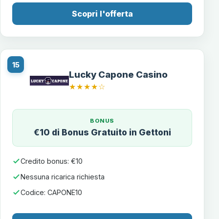
Scopri l'offerta
15
Lucky Capone Casino
★★★★☆
BONUS
€10 di Bonus Gratuito in Gettoni
Credito bonus: €10
Nessuna ricarica richiesta
Codice: CAPONE10