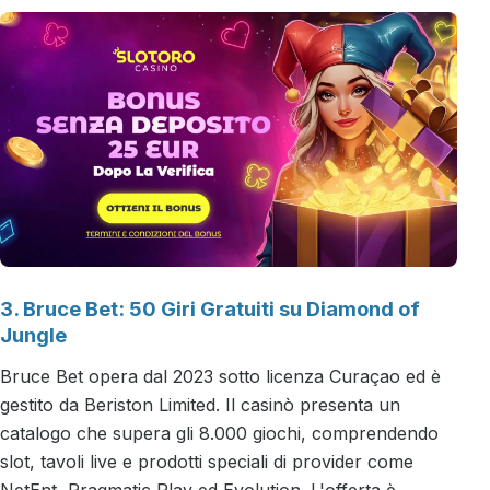
3. Bruce Bet: 50 Giri Gratuiti su Diamond of
Jungle
Bruce Bet opera dal 2023 sotto licenza Curaçao ed è
gestito da Beriston Limited. Il casinò presenta un
catalogo che supera gli 8.000 giochi, comprendendo
slot, tavoli live e prodotti speciali di provider come
NetEnt, Pragmatic Play ed Evolution. L'offerta è