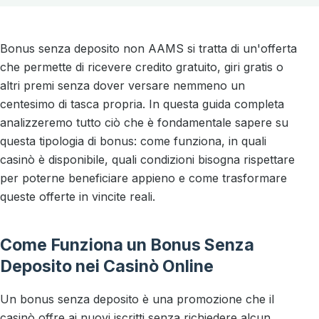
Bonus senza deposito non AAMS si tratta di un'offerta
che permette di ricevere credito gratuito, giri gratis o
altri premi senza dover versare nemmeno un
centesimo di tasca propria. In questa guida completa
analizzeremo tutto ciò che è fondamentale sapere su
questa tipologia di bonus: come funziona, in quali
casinò è disponibile, quali condizioni bisogna rispettare
per poterne beneficiare appieno e come trasformare
queste offerte in vincite reali.
Come Funziona un Bonus Senza
Deposito nei Casinò Online
Un bonus senza deposito è una promozione che il
casinò offre ai nuovi iscritti senza richiedere alcun