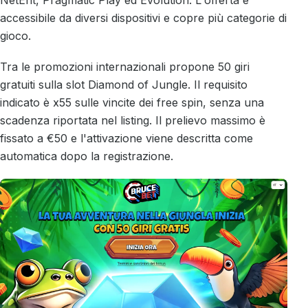
accessibile da diversi dispositivi e copre più categorie di
gioco.
Tra le promozioni internazionali propone 50 giri
gratuiti sulla slot Diamond of Jungle. Il requisito
indicato è x55 sulle vincite dei free spin, senza una
scadenza riportata nel listing. Il prelievo massimo è
fissato a €50 e l'attivazione viene descritta come
automatica dopo la registrazione.