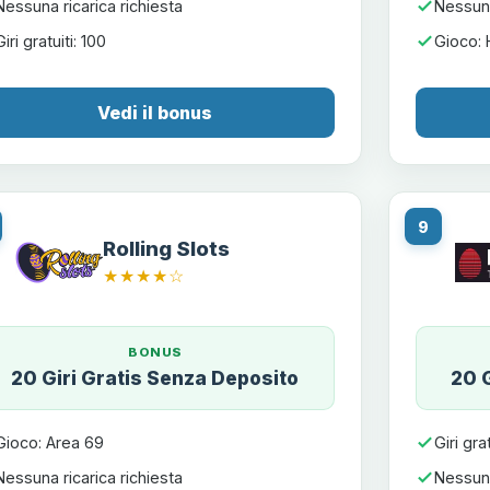
Nessuna ricarica richiesta
Nessuna
Giri gratuiti: 100
Gioco: 
Vedi il bonus
9
Rolling Slots
★★★★☆
BONUS
20 Giri Gratis Senza Deposito
20 
Gioco: Area 69
Giri grat
Nessuna ricarica richiesta
Nessuna