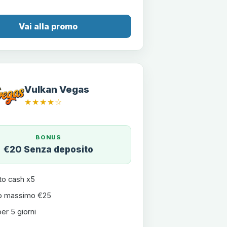
Vai alla promo
Vulkan Vegas
★★★★☆
BONUS
€20 Senza deposito
to cash x5
vo massimo €25
per 5 giorni