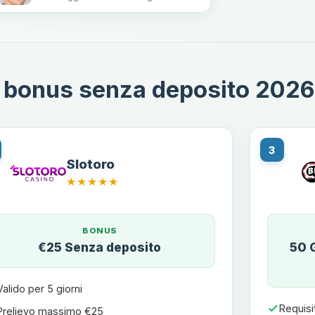
a bonus senza deposito 2026
3
Slotoro
★★★★★
BONUS
€25 Senza deposito
50 G
Valido per 5 giorni
Requisi
Prelievo massimo €25