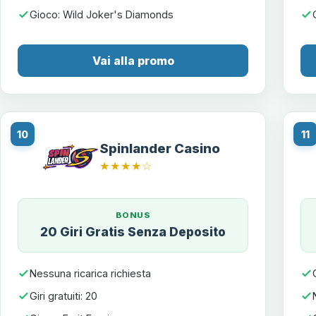
Gioco: Wild Joker's Diamonds
Vai alla promo
10
11
Spinlander Casino
★★★★☆
BONUS
20 Giri Gratis Senza Deposito
Nessuna ricarica richiesta
Giri gratuiti: 20