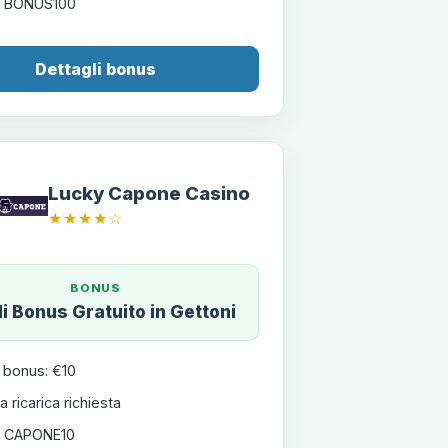
: BONUS100
Dettagli bonus
Lucky Capone Casino
★★★★☆
BONUS
i Bonus Gratuito in Gettoni
 bonus: €10
 ricarica richiesta
: CAPONE10