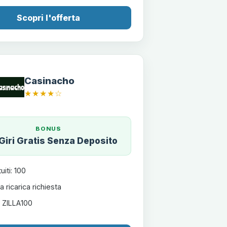
Scopri l'offerta
Casinacho
★★★★☆
BONUS
Giri Gratis Senza Deposito
uiti: 100
 ricarica richiesta
 ZILLA100