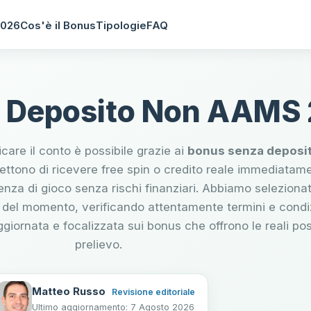
2026
Cos'è il Bonus
Tipologie
FAQ
 Deposito Non AAMS
care il conto è possibile grazie ai
bonus senza deposi
ttono di ricevere free spin o credito reale immediatam
enza di gioco senza rischi finanziari. Abbiamo selezionat
i del momento, verificando attentamente termini e condi
ggiornata e focalizzata sui bonus che offrono le reali poss
prelievo.
Matteo Russo
Revisione editoriale
Ultimo aggiornamento: 7 Agosto 2026