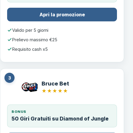
Apri la promozione
Valido per 5 giorni
Prelievo massimo €25
Requisito cash x5
3
Bruce Bet
★★★★★
BONUS
50 Giri Gratuiti su Diamond of Jungle