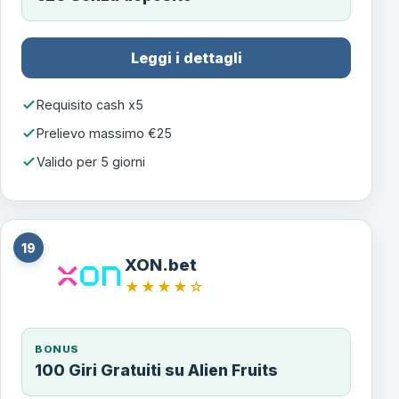
Leggi i dettagli
Requisito cash x5
Prelievo massimo €25
Valido per 5 giorni
19
XON.bet
★★★★☆
BONUS
100 Giri Gratuiti su Alien Fruits