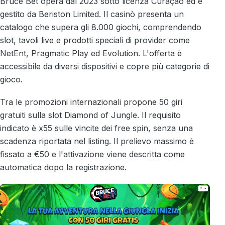
Bruce Bet opera dal 2023 sotto licenza Curaçao ed è
gestito da Beriston Limited. Il casinò presenta un
catalogo che supera gli 8.000 giochi, comprendendo
slot, tavoli live e prodotti speciali di provider come
NetEnt, Pragmatic Play ed Evolution. L'offerta è
accessibile da diversi dispositivi e copre più categorie di
gioco.
Tra le promozioni internazionali propone 50 giri
gratuiti sulla slot Diamond of Jungle. Il requisito
indicato è x55 sulle vincite dei free spin, senza una
scadenza riportata nel listing. Il prelievo massimo è
fissato a €50 e l'attivazione viene descritta come
automatica dopo la registrazione.