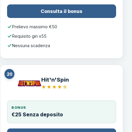
Consulta il bonus
Prelievo massimo €50
Requisito giri x55
Nessuna scadenza
20
Hit'n'Spin
★★★★☆
BONUS
€25 Senza deposito