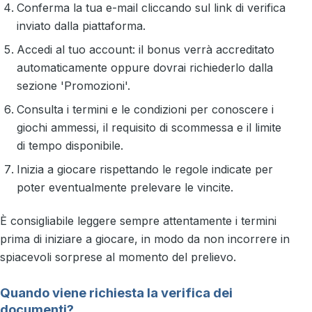
Conferma la tua e-mail cliccando sul link di verifica
inviato dalla piattaforma.
Accedi al tuo account: il bonus verrà accreditato
automaticamente oppure dovrai richiederlo dalla
sezione 'Promozioni'.
Consulta i termini e le condizioni per conoscere i
giochi ammessi, il requisito di scommessa e il limite
di tempo disponibile.
Inizia a giocare rispettando le regole indicate per
poter eventualmente prelevare le vincite.
È consigliabile leggere sempre attentamente i termini
prima di iniziare a giocare, in modo da non incorrere in
spiacevoli sorprese al momento del prelievo.
Quando viene richiesta la verifica dei
documenti?