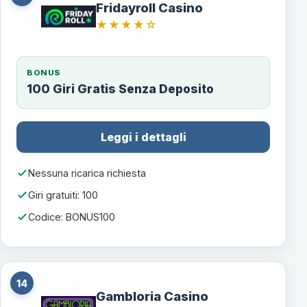
Fridayroll Casino
★★★★☆
BONUS
100 Giri Gratis Senza Deposito
Leggi i dettagli
Nessuna ricarica richiesta
Giri gratuiti: 100
Codice: BONUS100
14
Gambloria Casino