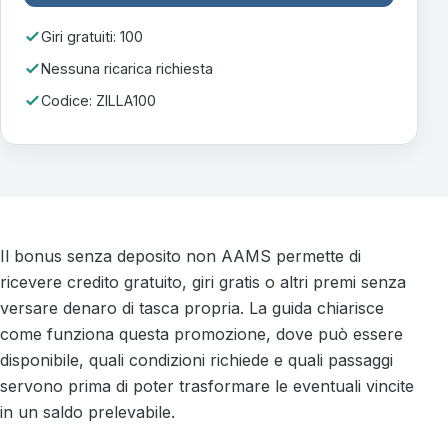
Giri gratuiti: 100
Nessuna ricarica richiesta
Codice: ZILLA100
Il bonus senza deposito non AAMS permette di
ricevere credito gratuito, giri gratis o altri premi senza
versare denaro di tasca propria. La guida chiarisce
come funziona questa promozione, dove può essere
disponibile, quali condizioni richiede e quali passaggi
servono prima di poter trasformare le eventuali vincite
in un saldo prelevabile.