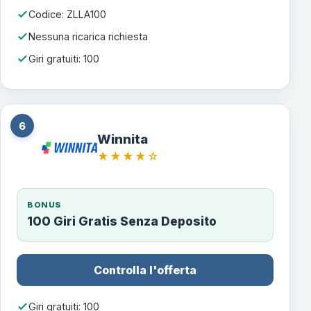
Codice: ZLLA100
Nessuna ricarica richiesta
Giri gratuiti: 100
6
Winnita
★★★★☆
BONUS
100 Giri Gratis Senza Deposito
Controlla l'offerta
Giri gratuiti: 100