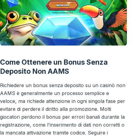
Come Ottenere un Bonus Senza
Deposito Non AAMS
Richiedere un bonus senza deposito su un casinò non
AAMS è generalmente un processo semplice e
veloce, ma richiede attenzione in ogni singola fase per
evitare di perdere il diritto alla promozione. Molti
giocatori perdono il bonus per errori banali durante la
registrazione, come l'inserimento di dati non corretti o
la mancata attivazione tramite codice. Seguire i