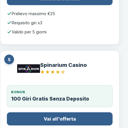
Prelievo massimo €25
Requisito giri x3
Valido per 5 giorni
5
Spinarium Casino
★★★★☆
BONUS
100 Giri Gratis Senza Deposito
Vai all'offerta