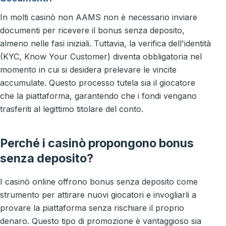
In molti casinò non AAMS non è necessario inviare
documenti per ricevere il bonus senza deposito,
almeno nelle fasi iniziali. Tuttavia, la verifica dell'identità
(KYC, Know Your Customer) diventa obbligatoria nel
momento in cui si desidera prelevare le vincite
accumulate. Questo processo tutela sia il giocatore
che la piattaforma, garantendo che i fondi vengano
trasferiti al legittimo titolare del conto.
Perché i casinò propongono bonus
senza deposito?
I casinò online offrono bonus senza deposito come
strumento per attirare nuovi giocatori e invogliarli a
provare la piattaforma senza rischiare il proprio
denaro. Questo tipo di promozione è vantaggioso sia