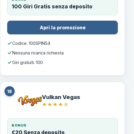
100 Giri Gratis senza deposito
Apri la promozione
Codice: 100SPINS4
Nessuna ricarica richiesta
Giri gratuiti: 100
18
Vulkan Vegas
★★★★☆
BONUS
€20 Senza deposito