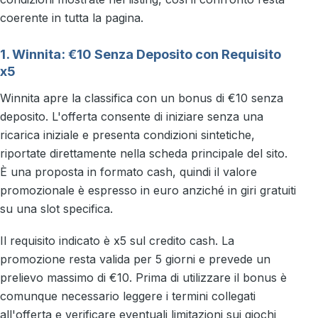
coerente in tutta la pagina.
1. Winnita: €10 Senza Deposito con Requisito
x5
Winnita apre la classifica con un bonus di €10 senza
deposito. L'offerta consente di iniziare senza una
ricarica iniziale e presenta condizioni sintetiche,
riportate direttamente nella scheda principale del sito.
È una proposta in formato cash, quindi il valore
promozionale è espresso in euro anziché in giri gratuiti
su una slot specifica.
Il requisito indicato è x5 sul credito cash. La
promozione resta valida per 5 giorni e prevede un
prelievo massimo di €10. Prima di utilizzare il bonus è
comunque necessario leggere i termini collegati
all'offerta e verificare eventuali limitazioni sui giochi