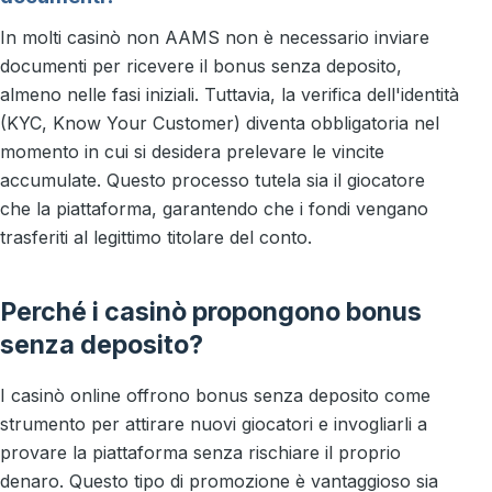
In molti casinò non AAMS non è necessario inviare
documenti per ricevere il bonus senza deposito,
almeno nelle fasi iniziali. Tuttavia, la verifica dell'identità
(KYC, Know Your Customer) diventa obbligatoria nel
momento in cui si desidera prelevare le vincite
accumulate. Questo processo tutela sia il giocatore
che la piattaforma, garantendo che i fondi vengano
trasferiti al legittimo titolare del conto.
Perché i casinò propongono bonus
senza deposito?
I casinò online offrono bonus senza deposito come
strumento per attirare nuovi giocatori e invogliarli a
provare la piattaforma senza rischiare il proprio
denaro. Questo tipo di promozione è vantaggioso sia