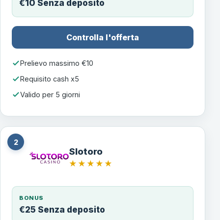
€10 Senza deposito
Controlla l'offerta
Prelievo massimo €10
Requisito cash x5
Valido per 5 giorni
2
Slotoro
★★★★★
BONUS
€25 Senza deposito