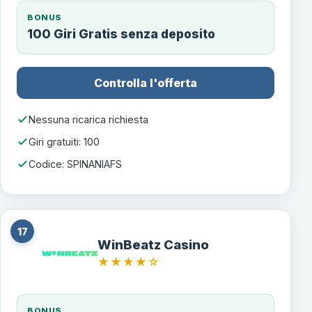
BONUS
100 Giri Gratis senza deposito
Controlla l'offerta
Nessuna ricarica richiesta
Giri gratuiti: 100
Codice: SPINANIAFS
17
WinBeatz Casino
★★★★☆
BONUS