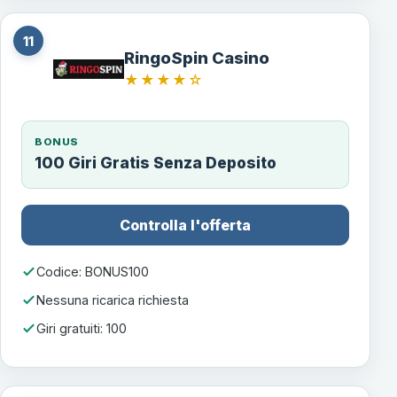
11
RingoSpin Casino
★★★★☆
BONUS
100 Giri Gratis Senza Deposito
Controlla l'offerta
Codice: BONUS100
Nessuna ricarica richiesta
Giri gratuiti: 100