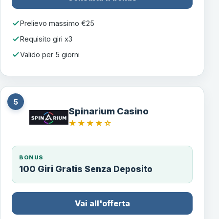
Prelievo massimo €25
Requisito giri x3
Valido per 5 giorni
5
Spinarium Casino
★★★★☆
BONUS
100 Giri Gratis Senza Deposito
Vai all'offerta