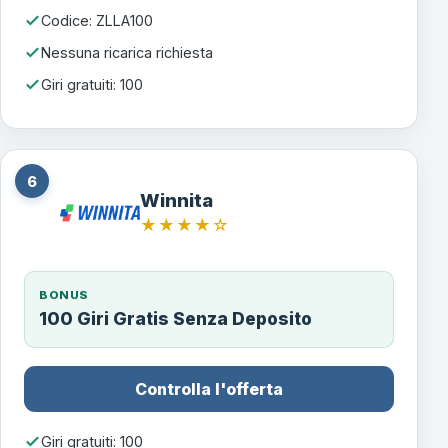
Codice: ZLLA100
Nessuna ricarica richiesta
Giri gratuiti: 100
6
Winnita
★★★★☆
BONUS
100 Giri Gratis Senza Deposito
Controlla l'offerta
Giri gratuiti: 100