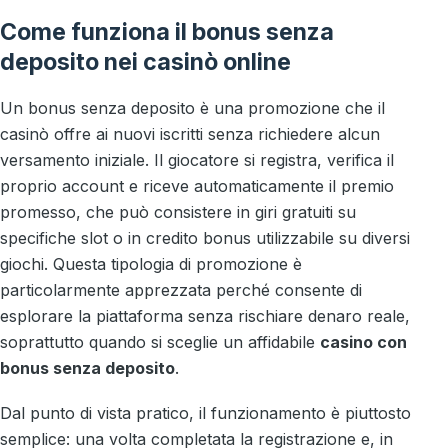
Come funziona il bonus senza
deposito nei casinò online
Un bonus senza deposito è una promozione che il
casinò offre ai nuovi iscritti senza richiedere alcun
versamento iniziale. Il giocatore si registra, verifica il
proprio account e riceve automaticamente il premio
promesso, che può consistere in giri gratuiti su
specifiche slot o in credito bonus utilizzabile su diversi
giochi. Questa tipologia di promozione è
particolarmente apprezzata perché consente di
esplorare la piattaforma senza rischiare denaro reale,
soprattutto quando si sceglie un affidabile
casino con
bonus senza deposito
.
Dal punto di vista pratico, il funzionamento è piuttosto
semplice: una volta completata la registrazione e, in