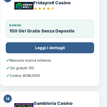
Fridayroll Casino
★★★★☆
BONUS
100 Giri Gratis Senza Deposito
Leggi i dettagli
Nessuna ricarica richiesta
Giri gratuiti: 100
Codice: BONUS100
14
Gambloria Casino