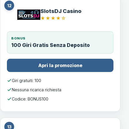
12
SlotsDJ Casino
★★★★☆
BONUS
100 Giri Gratis Senza Deposito
Apri la promozione
Giri gratuiti: 100
Nessuna ricarica richiesta
Codice: BONUS100
13