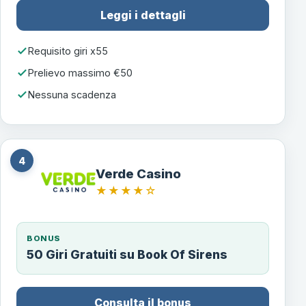
Leggi i dettagli
Requisito giri x55
Prelievo massimo €50
Nessuna scadenza
4
Verde Casino
★★★★☆
BONUS
50 Giri Gratuiti su Book Of Sirens
Consulta il bonus