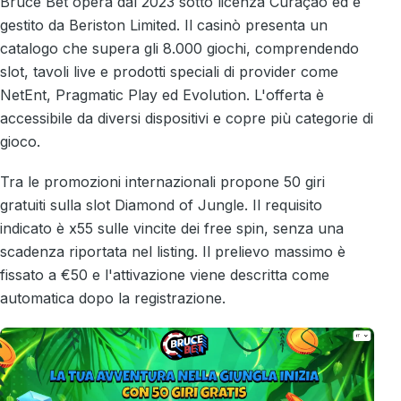
Bruce Bet opera dal 2023 sotto licenza Curaçao ed è
gestito da Beriston Limited. Il casinò presenta un
catalogo che supera gli 8.000 giochi, comprendendo
slot, tavoli live e prodotti speciali di provider come
NetEnt, Pragmatic Play ed Evolution. L'offerta è
accessibile da diversi dispositivi e copre più categorie di
gioco.
Tra le promozioni internazionali propone 50 giri
gratuiti sulla slot Diamond of Jungle. Il requisito
indicato è x55 sulle vincite dei free spin, senza una
scadenza riportata nel listing. Il prelievo massimo è
fissato a €50 e l'attivazione viene descritta come
automatica dopo la registrazione.