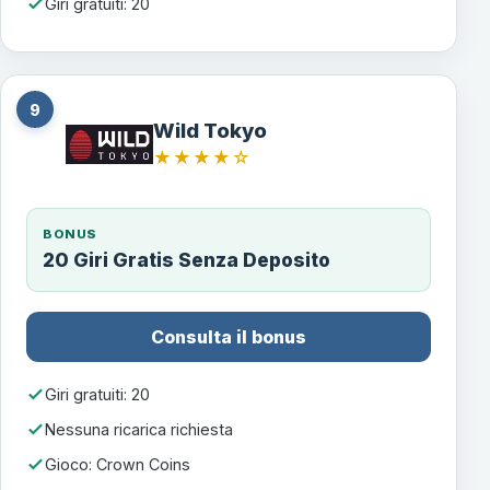
Giri gratuiti: 20
9
Wild Tokyo
★★★★☆
BONUS
20 Giri Gratis Senza Deposito
Consulta il bonus
Giri gratuiti: 20
Nessuna ricarica richiesta
Gioco: Crown Coins