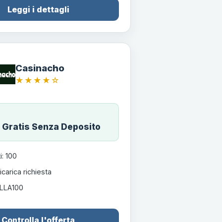
Leggi i dettagli
Casinacho
★★★★☆
i Gratis Senza Deposito
i: 100
carica richiesta
ILLA100
Controlla l'offerta