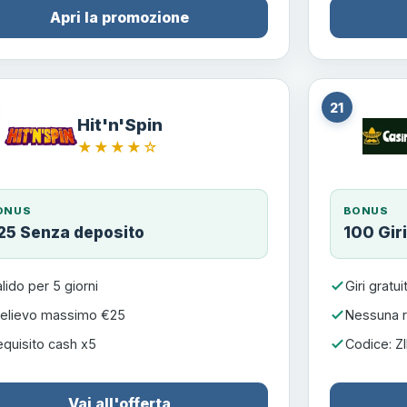
Apri la promozione
21
Hit'n'Spin
★★★★☆
ONUS
BONUS
25 Senza deposito
100 Gir
lido per 5 giorni
Giri gratuit
relievo massimo €25
Nessuna ri
equisito cash x5
Codice: Z
Vai all'offerta