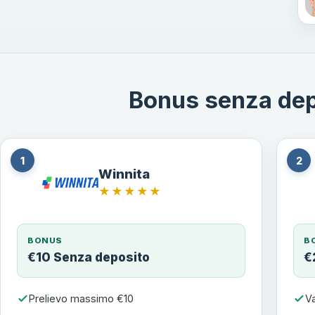
Bonus senza dep
1
2
Winnita
★★★★★
BONUS
B
€10 Senza deposito
€
Prelievo massimo €10
Va