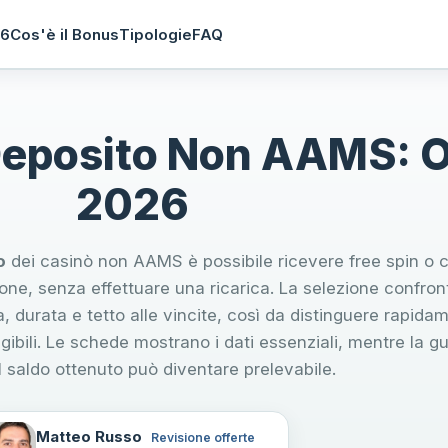
26
Cos'è il Bonus
Tipologie
FAQ
eposito Non AAMS: O
2026
o
dei casinò non AAMS è possibile ricevere free spin o c
one, senza effettuare una ricarica. La selezione confron
ata, durata e tetto alle vincite, così da distinguere rapida
gibili. Le schede mostrano i dati essenziali, mentre la g
l saldo ottenuto può diventare prelevabile.
Matteo Russo
Revisione offerte