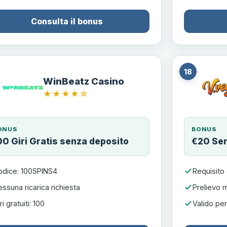
Consulta il bonus
18
WinBeatz Casino
★★★★☆
ONUS
BONUS
00 Giri Gratis senza deposito
€20 Sen
odice: 100SPINS4
Requisito
ssuna ricarica richiesta
Prelievo
ri gratuiti: 100
Valido per