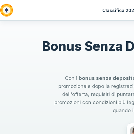
Classifica 20
Bonus Senza D
Con i
bonus senza deposit
promozionale dopo la registrazi
dell'offerta, requisiti di punt
promozioni con condizioni più leg
quando i