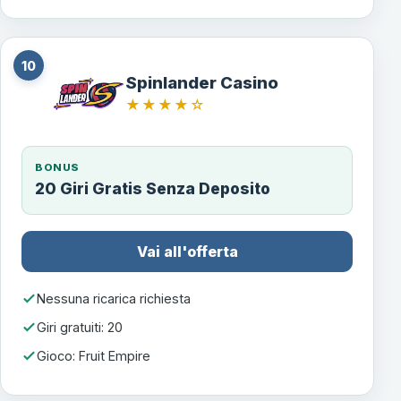
10
Spinlander Casino
★★★★☆
BONUS
20 Giri Gratis Senza Deposito
Vai all'offerta
Nessuna ricarica richiesta
Giri gratuiti: 20
Gioco: Fruit Empire