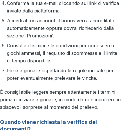
Conferma la tua e-mail cliccando sul link di verifica
inviato dalla piattaforma.
Accedi al tuo account: il bonus verrà accreditato
automaticamente oppure dovrai richiederlo dalla
sezione 'Promozioni'.
Consulta i termini e le condizioni per conoscere i
giochi ammessi, il requisito di scommessa e il limite
di tempo disponibile.
Inizia a giocare rispettando le regole indicate per
poter eventualmente prelevare le vincite.
È consigliabile leggere sempre attentamente i termini
prima di iniziare a giocare, in modo da non incorrere in
spiacevoli sorprese al momento del prelievo.
Quando viene richiesta la verifica dei
documenti?