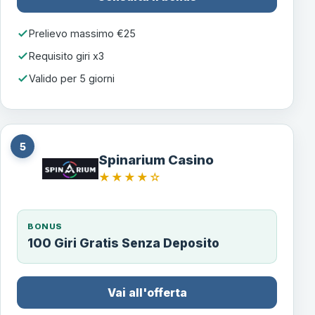
Prelievo massimo €25
Requisito giri x3
Valido per 5 giorni
5
Spinarium Casino
★★★★☆
BONUS
100 Giri Gratis Senza Deposito
Vai all'offerta