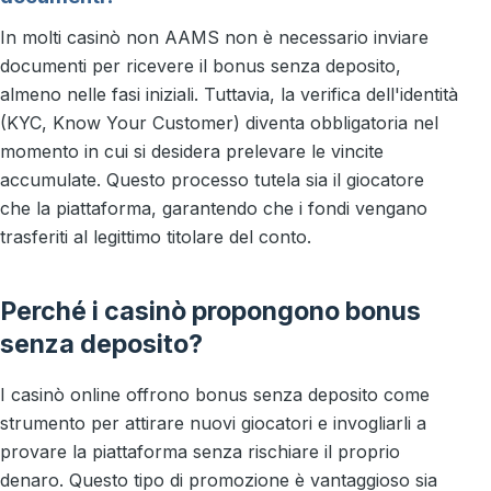
In molti casinò non AAMS non è necessario inviare
documenti per ricevere il bonus senza deposito,
almeno nelle fasi iniziali. Tuttavia, la verifica dell'identità
(KYC, Know Your Customer) diventa obbligatoria nel
momento in cui si desidera prelevare le vincite
accumulate. Questo processo tutela sia il giocatore
che la piattaforma, garantendo che i fondi vengano
trasferiti al legittimo titolare del conto.
Perché i casinò propongono bonus
senza deposito?
I casinò online offrono bonus senza deposito come
strumento per attirare nuovi giocatori e invogliarli a
provare la piattaforma senza rischiare il proprio
denaro. Questo tipo di promozione è vantaggioso sia