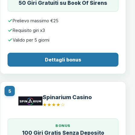
50 Giri Gratuiti su Book Of Sirens
Prelievo massimo €25
Requisito giri x3
Valido per 5 giorni
Dettagli bonus
5
Spinarium Casino
★★★★☆
BONUS
100 Giri Gratis Senza Deposito