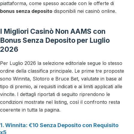
piattaforma, come spesso accade con le offerte di
bonus senza deposito
disponibili nei casinò online.
I Migliori Casinò Non AAMS con
Bonus Senza Deposito per Luglio
2026
Per Luglio 2026 la selezione editoriale segue lo stesso
ordine della classifica principale. Le prime tre proposte
sono Winnita, Slotoro e Bruce Bet, valutate in base al
tipo di premio, ai requisiti indicati e ai limiti applicati alle
vincite. I dettagli riportati di seguito riprendono le
condizioni mostrate nel listing, così il confronto resta
coerente in tutta la pagina.
1. Winnita: €10 Senza Deposito con Requisito
x5