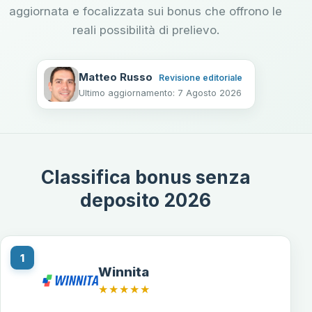
aggiornata e focalizzata sui bonus che offrono le
reali possibilità di prelievo.
Matteo Russo
Revisione editoriale
Ultimo aggiornamento: 7 Agosto 2026
Classifica bonus senza
deposito 2026
1
Winnita
★★★★★