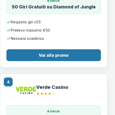
BONUS
50 Giri Gratuiti su Diamond of Jungle
Requisito giri x55
Prelievo massimo €50
Nessuna scadenza
Vai alla promo
4
Verde Casino
★★★★☆
BONUS