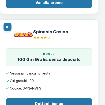
Vai alla promo
16
Spinania Casino
★★★★☆
BONUS
100 Giri Gratis senza deposito
Nessuna ricarica richiesta
Giri gratuiti: 100
Codice: SPINANIAFS
Dettagli bonus