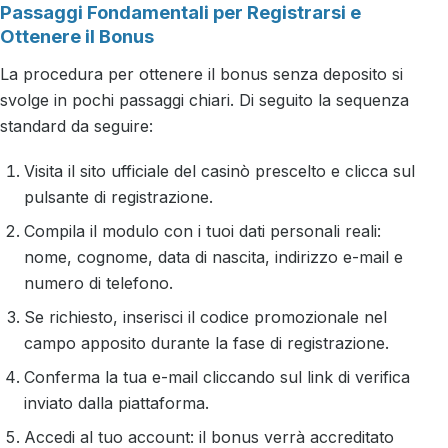
Passaggi Fondamentali per Registrarsi e
Ottenere il Bonus
La procedura per ottenere il bonus senza deposito si
svolge in pochi passaggi chiari. Di seguito la sequenza
standard da seguire:
Visita il sito ufficiale del casinò prescelto e clicca sul
pulsante di registrazione.
Compila il modulo con i tuoi dati personali reali:
nome, cognome, data di nascita, indirizzo e-mail e
numero di telefono.
Se richiesto, inserisci il codice promozionale nel
campo apposito durante la fase di registrazione.
Conferma la tua e-mail cliccando sul link di verifica
inviato dalla piattaforma.
Accedi al tuo account: il bonus verrà accreditato