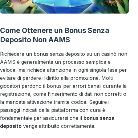
Come Ottenere un Bonus Senza
Deposito Non AAMS
Richiedere un bonus senza deposito su un casinò non
AAMS è generalmente un processo semplice e
veloce, ma richiede attenzione in ogni singola fase per
evitare di perdere il diritto alla promozione. Molti
giocatori perdono il bonus per errori banali durante la
registrazione, come l'inserimento di dati non corretti o
la mancata attivazione tramite codice. Seguire i
passaggi indicati dalla piattaforma con cura è
fondamentale per assicurarsi che il
bonus senza
deposito
venga attribuito correttamente.