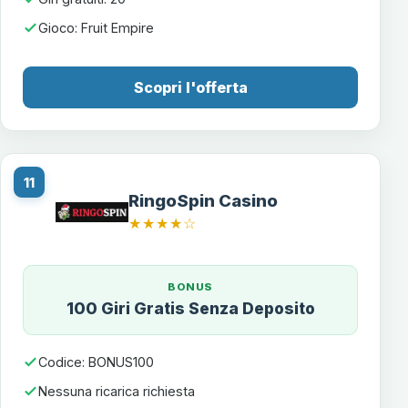
Gioco: Fruit Empire
Scopri l'offerta
11
RingoSpin Casino
★★★★☆
BONUS
100 Giri Gratis Senza Deposito
Codice: BONUS100
Nessuna ricarica richiesta