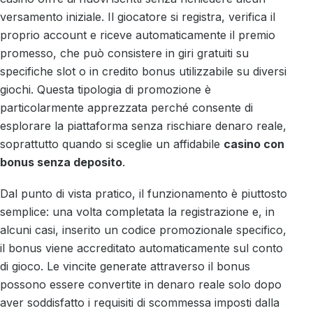
versamento iniziale. Il giocatore si registra, verifica il
proprio account e riceve automaticamente il premio
promesso, che può consistere in giri gratuiti su
specifiche slot o in credito bonus utilizzabile su diversi
giochi. Questa tipologia di promozione è
particolarmente apprezzata perché consente di
esplorare la piattaforma senza rischiare denaro reale,
soprattutto quando si sceglie un affidabile
casino con
bonus senza deposito
.
Dal punto di vista pratico, il funzionamento è piuttosto
semplice: una volta completata la registrazione e, in
alcuni casi, inserito un codice promozionale specifico,
il bonus viene accreditato automaticamente sul conto
di gioco. Le vincite generate attraverso il bonus
possono essere convertite in denaro reale solo dopo
aver soddisfatto i requisiti di scommessa imposti dalla