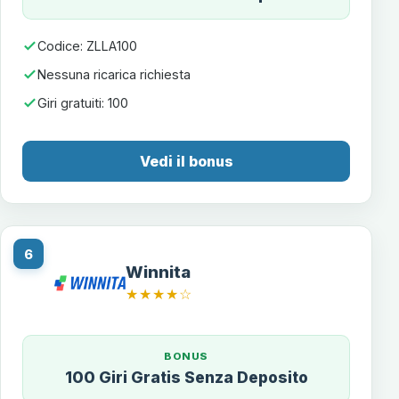
Codice: ZLLA100
Nessuna ricarica richiesta
Giri gratuiti: 100
Vedi il bonus
6
Winnita
★★★★☆
BONUS
100 Giri Gratis Senza Deposito