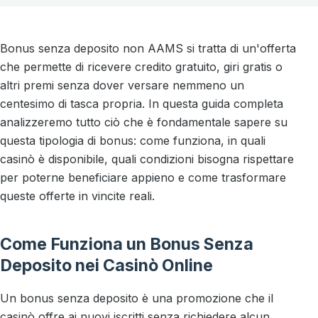
Bonus senza deposito non AAMS si tratta di un'offerta
che permette di ricevere credito gratuito, giri gratis o
altri premi senza dover versare nemmeno un
centesimo di tasca propria. In questa guida completa
analizzeremo tutto ciò che è fondamentale sapere su
questa tipologia di bonus: come funziona, in quali
casinò è disponibile, quali condizioni bisogna rispettare
per poterne beneficiare appieno e come trasformare
queste offerte in vincite reali.
Come Funziona un Bonus Senza
Deposito nei Casinò Online
Un bonus senza deposito è una promozione che il
casinò offre ai nuovi iscritti senza richiedere alcun