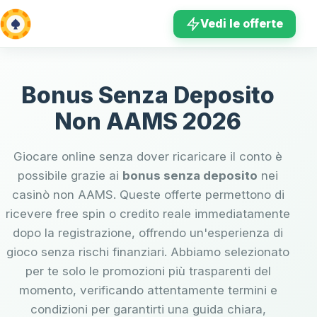
Vedi le offerte
Bonus Senza Deposito
Non AAMS 2026
Giocare online senza dover ricaricare il conto è
possibile grazie ai
bonus senza deposito
nei
casinò non AAMS. Queste offerte permettono di
ricevere free spin o credito reale immediatamente
dopo la registrazione, offrendo un'esperienza di
gioco senza rischi finanziari. Abbiamo selezionato
per te solo le promozioni più trasparenti del
momento, verificando attentamente termini e
condizioni per garantirti una guida chiara,