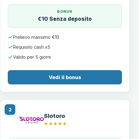
BONUS
€10 Senza deposito
Prelievo massimo €10
Requisito cash x5
Valido per 5 giorni
Vedi il bonus
2
Slotoro
★★★★★