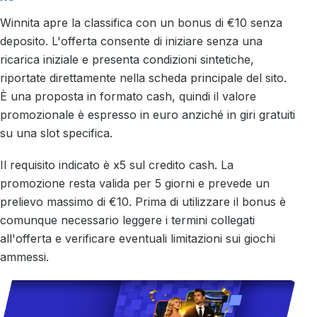
Winnita apre la classifica con un bonus di €10 senza
deposito. L'offerta consente di iniziare senza una
ricarica iniziale e presenta condizioni sintetiche,
riportate direttamente nella scheda principale del sito.
È una proposta in formato cash, quindi il valore
promozionale è espresso in euro anziché in giri gratuiti
su una slot specifica.
Il requisito indicato è x5 sul credito cash. La
promozione resta valida per 5 giorni e prevede un
prelievo massimo di €10. Prima di utilizzare il bonus è
comunque necessario leggere i termini collegati
all'offerta e verificare eventuali limitazioni sui giochi
ammessi.