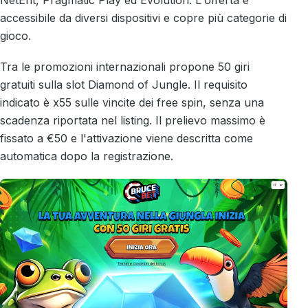
accessibile da diversi dispositivi e copre più categorie di
gioco.
Tra le promozioni internazionali propone 50 giri
gratuiti sulla slot Diamond of Jungle. Il requisito
indicato è x55 sulle vincite dei free spin, senza una
scadenza riportata nel listing. Il prelievo massimo è
fissato a €50 e l'attivazione viene descritta come
automatica dopo la registrazione.