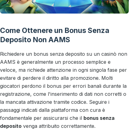
Come Ottenere un Bonus Senza
Deposito Non AAMS
Richiedere un bonus senza deposito su un casinò non
AAMS è generalmente un processo semplice e
veloce, ma richiede attenzione in ogni singola fase per
evitare di perdere il diritto alla promozione. Molti
giocatori perdono il bonus per errori banali durante la
registrazione, come l'inserimento di dati non corretti o
la mancata attivazione tramite codice. Seguire i
passaggi indicati dalla piattaforma con cura è
fondamentale per assicurarsi che il
bonus senza
deposito
venga attribuito correttamente.