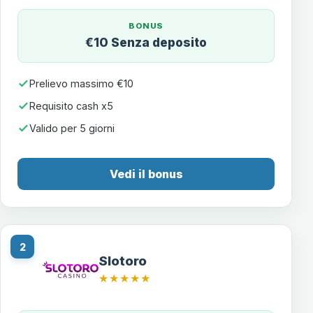
BONUS
€10 Senza deposito
Prelievo massimo €10
Requisito cash x5
Valido per 5 giorni
Vedi il bonus
2
Slotoro
★★★★★