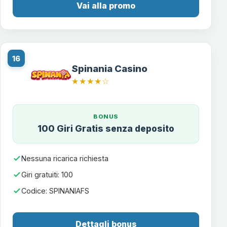
Vai alla promo
16
Spinania Casino
★★★★☆
BONUS
100 Giri Gratis senza deposito
Nessuna ricarica richiesta
Giri gratuiti: 100
Codice: SPINANIAFS
Dettagli bonus