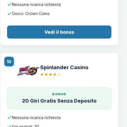
Nessuna ricarica richiesta
Gioco: Crown Coins
Vedi il bonus
10
Spinlander Casino
★★★★☆
BONUS
20 Giri Gratis Senza Deposito
Nessuna ricarica richiesta
Giri gratuiti: 20