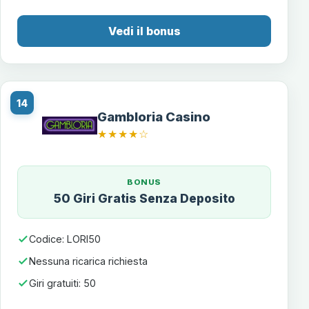
Vedi il bonus
14
Gambloria Casino
★★★★☆
BONUS
50 Giri Gratis Senza Deposito
Codice: LORI50
Nessuna ricarica richiesta
Giri gratuiti: 50