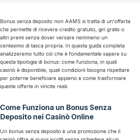
Bonus senza deposito non AAMS si tratta di un'offerta
che permette di ricevere credito gratuito, giri gratis o
altri premi senza dover versare nemmeno un
centesimo di tasca propria. In questa guida completa
analizzeremo tutto ciò che è fondamentale sapere su
questa tipologia di bonus: come funziona, in quali
casinò è disponibile, quali condizioni bisogna rispettare
per poterne beneficiare appieno e come trasformare
queste offerte in vincite reali.
Come Funziona un Bonus Senza
Deposito nei Casinò Online
Un bonus senza deposito è una promozione che il
casinò offre ai nuovi iscritti senza richiedere alcun