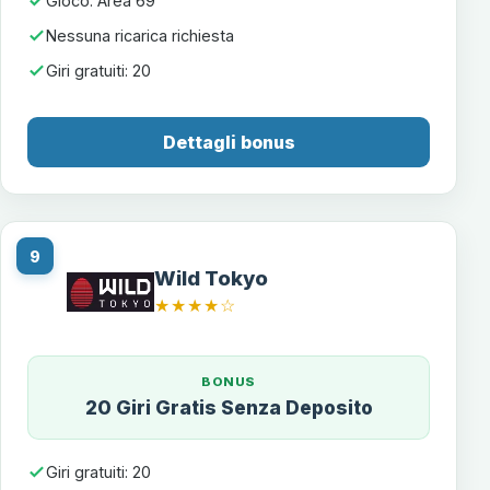
Gioco: Area 69
Nessuna ricarica richiesta
Giri gratuiti: 20
Dettagli bonus
9
Wild Tokyo
★★★★☆
BONUS
20 Giri Gratis Senza Deposito
Giri gratuiti: 20