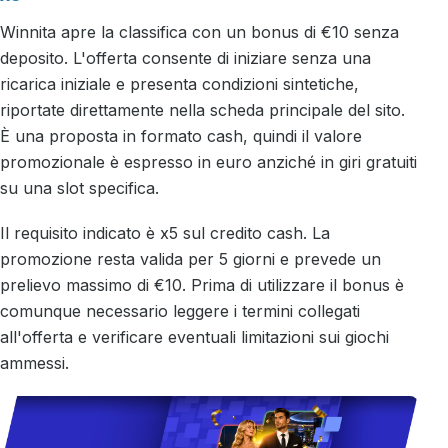
Winnita apre la classifica con un bonus di €10 senza
deposito. L'offerta consente di iniziare senza una
ricarica iniziale e presenta condizioni sintetiche,
riportate direttamente nella scheda principale del sito.
È una proposta in formato cash, quindi il valore
promozionale è espresso in euro anziché in giri gratuiti
su una slot specifica.
Il requisito indicato è x5 sul credito cash. La
promozione resta valida per 5 giorni e prevede un
prelievo massimo di €10. Prima di utilizzare il bonus è
comunque necessario leggere i termini collegati
all'offerta e verificare eventuali limitazioni sui giochi
ammessi.