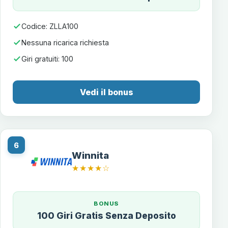
Codice: ZLLA100
Nessuna ricarica richiesta
Giri gratuiti: 100
Vedi il bonus
6
Winnita
★★★★☆
BONUS
100 Giri Gratis Senza Deposito