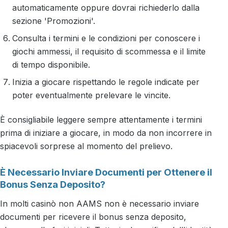
automaticamente oppure dovrai richiederlo dalla
sezione 'Promozioni'.
Consulta i termini e le condizioni per conoscere i
giochi ammessi, il requisito di scommessa e il limite
di tempo disponibile.
Inizia a giocare rispettando le regole indicate per
poter eventualmente prelevare le vincite.
È consigliabile leggere sempre attentamente i termini
prima di iniziare a giocare, in modo da non incorrere in
spiacevoli sorprese al momento del prelievo.
È Necessario Inviare Documenti per Ottenere il
Bonus Senza Deposito?
In molti casinò non AAMS non è necessario inviare
documenti per ricevere il bonus senza deposito,