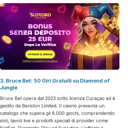
3. Bruce Bet: 50 Giri Gratuiti su Diamond of
Jungle
Bruce Bet opera dal 2023 sotto licenza Curaçao ed è
gestito da Beriston Limited. Il casinò presenta un
catalogo che supera gli 8.000 giochi, comprendendo
slot, tavoli live e prodotti speciali di provider come
NetEnt, Pragmatic Play ed Evolution. L'offerta è