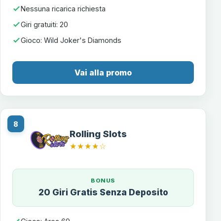
Nessuna ricarica richiesta
Giri gratuiti: 20
Gioco: Wild Joker's Diamonds
Vai alla promo
8
Rolling Slots
★★★★☆
BONUS
20 Giri Gratis Senza Deposito