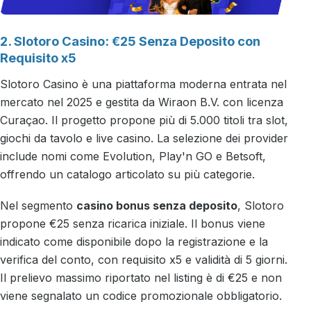
2. Slotoro Casino: €25 Senza Deposito con
Requisito x5
Slotoro Casino è una piattaforma moderna entrata nel
mercato nel 2025 e gestita da Wiraon B.V. con licenza
Curaçao. Il progetto propone più di 5.000 titoli tra slot,
giochi da tavolo e live casino. La selezione dei provider
include nomi come Evolution, Play'n GO e Betsoft,
offrendo un catalogo articolato su più categorie.
Nel segmento
casino bonus senza deposito
, Slotoro
propone €25 senza ricarica iniziale. Il bonus viene
indicato come disponibile dopo la registrazione e la
verifica del conto, con requisito x5 e validità di 5 giorni.
Il prelievo massimo riportato nel listing è di €25 e non
viene segnalato un codice promozionale obbligatorio.