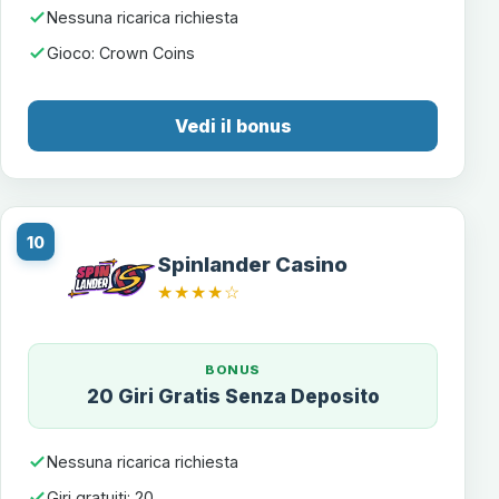
Nessuna ricarica richiesta
Gioco: Crown Coins
Vedi il bonus
10
Spinlander Casino
★★★★☆
BONUS
20 Giri Gratis Senza Deposito
Nessuna ricarica richiesta
Giri gratuiti: 20