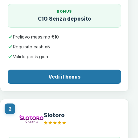
BONUS
€10 Senza deposito
Prelievo massimo €10
Requisito cash x5
Valido per 5 giorni
Vedi il bonus
2
Slotoro
★★★★★