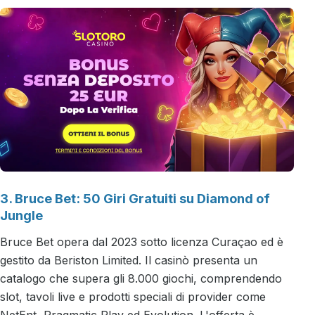
3. Bruce Bet: 50 Giri Gratuiti su Diamond of
Jungle
Bruce Bet opera dal 2023 sotto licenza Curaçao ed è
gestito da Beriston Limited. Il casinò presenta un
catalogo che supera gli 8.000 giochi, comprendendo
slot, tavoli live e prodotti speciali di provider come
NetEnt, Pragmatic Play ed Evolution. L'offerta è