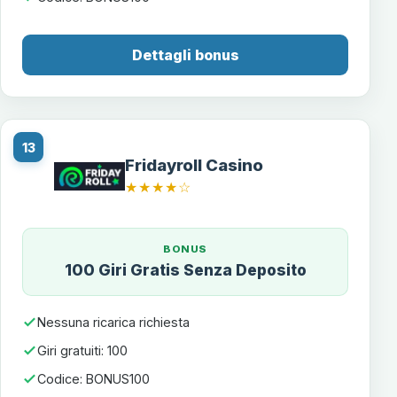
Dettagli bonus
13
Fridayroll Casino
★★★★☆
BONUS
100 Giri Gratis Senza Deposito
Nessuna ricarica richiesta
Giri gratuiti: 100
Codice: BONUS100