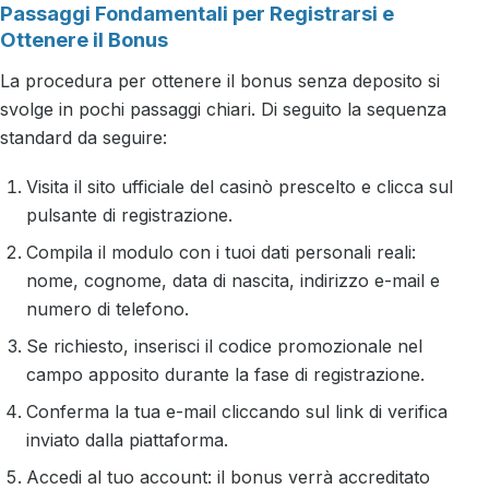
Passaggi Fondamentali per Registrarsi e
Ottenere il Bonus
La procedura per ottenere il bonus senza deposito si
svolge in pochi passaggi chiari. Di seguito la sequenza
standard da seguire:
Visita il sito ufficiale del casinò prescelto e clicca sul
pulsante di registrazione.
Compila il modulo con i tuoi dati personali reali:
nome, cognome, data di nascita, indirizzo e-mail e
numero di telefono.
Se richiesto, inserisci il codice promozionale nel
campo apposito durante la fase di registrazione.
Conferma la tua e-mail cliccando sul link di verifica
inviato dalla piattaforma.
Accedi al tuo account: il bonus verrà accreditato