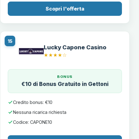
Scopri l'offerta
15
Lucky Capone Casino
★★★★☆
BONUS
€10 di Bonus Gratuito in Gettoni
Credito bonus: €10
Nessuna ricarica richiesta
Codice: CAPONE10