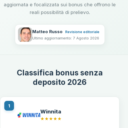
aggiornata e focalizzata sui bonus che offrono le
reali possibilità di prelievo.
Matteo Russo
Revisione editoriale
Ultimo aggiornamento: 7 Agosto 2026
Classifica bonus senza
deposito 2026
1
Winnita
★★★★★