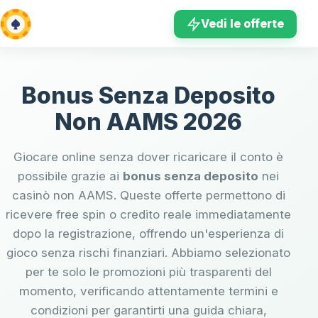
Vedi le offerte
Bonus Senza Deposito
Non AAMS 2026
Giocare online senza dover ricaricare il conto è
possibile grazie ai
bonus senza deposito
nei
casinò non AAMS. Queste offerte permettono di
ricevere free spin o credito reale immediatamente
dopo la registrazione, offrendo un'esperienza di
gioco senza rischi finanziari. Abbiamo selezionato
per te solo le promozioni più trasparenti del
momento, verificando attentamente termini e
condizioni per garantirti una guida chiara,