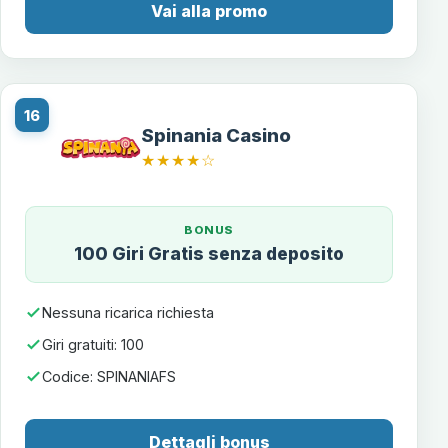
Vai alla promo
16
Spinania Casino
★★★★☆
BONUS
100 Giri Gratis senza deposito
Nessuna ricarica richiesta
Giri gratuiti: 100
Codice: SPINANIAFS
Dettagli bonus