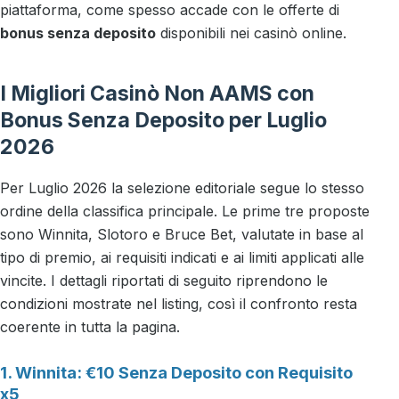
piattaforma, come spesso accade con le offerte di
bonus senza deposito
disponibili nei casinò online.
I Migliori Casinò Non AAMS con
Bonus Senza Deposito per Luglio
2026
Per Luglio 2026 la selezione editoriale segue lo stesso
ordine della classifica principale. Le prime tre proposte
sono Winnita, Slotoro e Bruce Bet, valutate in base al
tipo di premio, ai requisiti indicati e ai limiti applicati alle
vincite. I dettagli riportati di seguito riprendono le
condizioni mostrate nel listing, così il confronto resta
coerente in tutta la pagina.
1. Winnita: €10 Senza Deposito con Requisito
x5