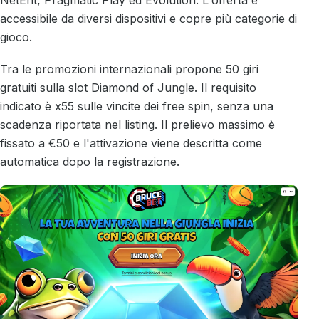
accessibile da diversi dispositivi e copre più categorie di
gioco.
Tra le promozioni internazionali propone 50 giri
gratuiti sulla slot Diamond of Jungle. Il requisito
indicato è x55 sulle vincite dei free spin, senza una
scadenza riportata nel listing. Il prelievo massimo è
fissato a €50 e l'attivazione viene descritta come
automatica dopo la registrazione.