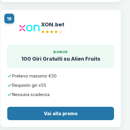
19
XON.bet
★★★★☆
BONUS
100 Giri Gratuiti su Alien Fruits
Prelievo massimo €50
Requisito giri x55
Nessuna scadenza
Vai alla promo