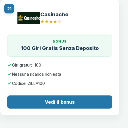
21
Casinacho
★★★★☆
BONUS
100 Giri Gratis Senza Deposito
Giri gratuiti: 100
Nessuna ricarica richiesta
Codice: ZILLA100
Vedi il bonus