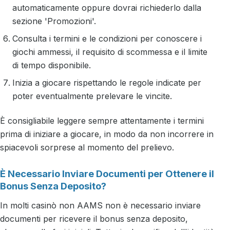
automaticamente oppure dovrai richiederlo dalla
sezione 'Promozioni'.
Consulta i termini e le condizioni per conoscere i
giochi ammessi, il requisito di scommessa e il limite
di tempo disponibile.
Inizia a giocare rispettando le regole indicate per
poter eventualmente prelevare le vincite.
È consigliabile leggere sempre attentamente i termini
prima di iniziare a giocare, in modo da non incorrere in
spiacevoli sorprese al momento del prelievo.
È Necessario Inviare Documenti per Ottenere il
Bonus Senza Deposito?
In molti casinò non AAMS non è necessario inviare
documenti per ricevere il bonus senza deposito,