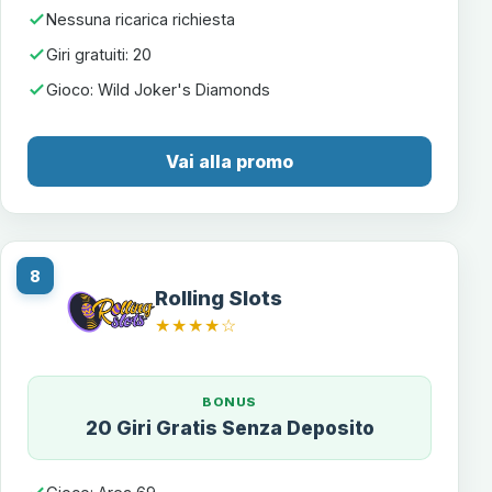
Nessuna ricarica richiesta
Giri gratuiti: 20
Gioco: Wild Joker's Diamonds
Vai alla promo
8
Rolling Slots
★★★★☆
BONUS
20 Giri Gratis Senza Deposito