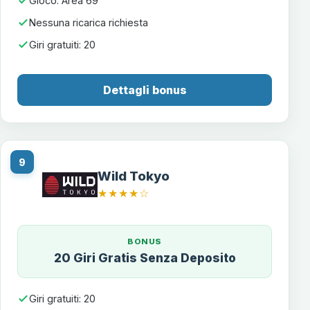
Gioco: Area 69
Nessuna ricarica richiesta
Giri gratuiti: 20
Dettagli bonus
9
Wild Tokyo
★★★★☆
BONUS
20 Giri Gratis Senza Deposito
Giri gratuiti: 20