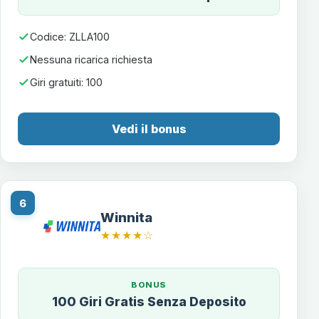
Codice: ZLLA100
Nessuna ricarica richiesta
Giri gratuiti: 100
Vedi il bonus
6
Winnita
★★★★☆
BONUS
100 Giri Gratis Senza Deposito