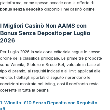
piattaforma, come spesso accade con le offerte di
bonus senza deposito
disponibili nei casinò online.
I Migliori Casinò Non AAMS con
Bonus Senza Deposito per Luglio
2026
Per Luglio 2026 la selezione editoriale segue lo stesso
ordine della classifica principale. Le prime tre proposte
sono Winnita, Slotoro e Bruce Bet, valutate in base al
tipo di premio, ai requisiti indicati e ai limiti applicati alle
vincite. I dettagli riportati di seguito riprendono le
condizioni mostrate nel listing, così il confronto resta
coerente in tutta la pagina.
1. Winnita: €10 Senza Deposito con Requisito
x5