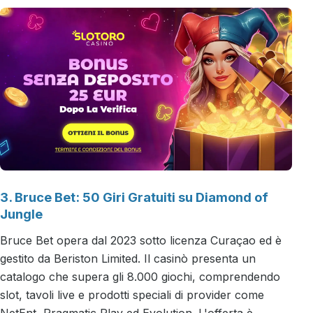
3. Bruce Bet: 50 Giri Gratuiti su Diamond of
Jungle
Bruce Bet opera dal 2023 sotto licenza Curaçao ed è
gestito da Beriston Limited. Il casinò presenta un
catalogo che supera gli 8.000 giochi, comprendendo
slot, tavoli live e prodotti speciali di provider come
NetEnt, Pragmatic Play ed Evolution. L'offerta è