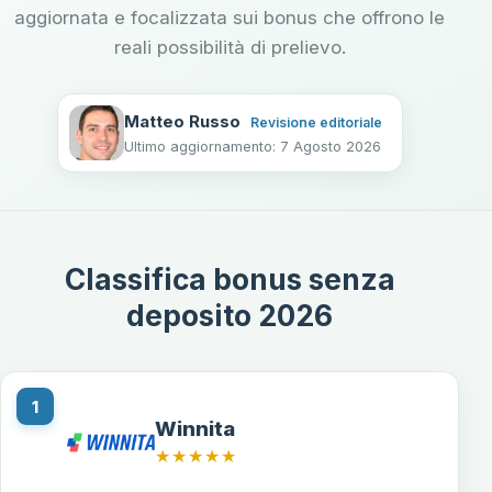
aggiornata e focalizzata sui bonus che offrono le
reali possibilità di prelievo.
Matteo Russo
Revisione editoriale
Ultimo aggiornamento: 7 Agosto 2026
Classifica bonus senza
deposito 2026
1
Winnita
★★★★★