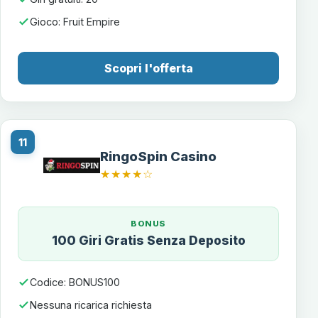
Gioco: Fruit Empire
Scopri l'offerta
11
RingoSpin Casino
★★★★☆
BONUS
100 Giri Gratis Senza Deposito
Codice: BONUS100
Nessuna ricarica richiesta