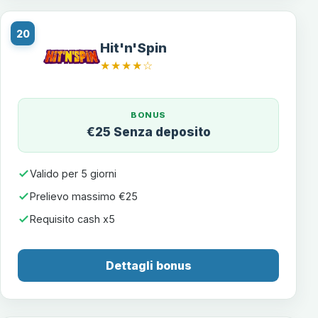
20
Hit'n'Spin
★★★★☆
BONUS
€25 Senza deposito
Valido per 5 giorni
Prelievo massimo €25
Requisito cash x5
Dettagli bonus