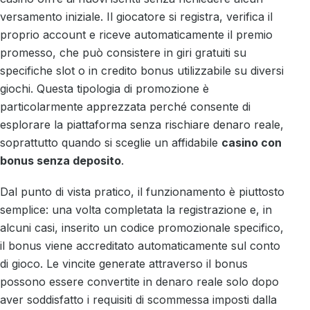
versamento iniziale. Il giocatore si registra, verifica il
proprio account e riceve automaticamente il premio
promesso, che può consistere in giri gratuiti su
specifiche slot o in credito bonus utilizzabile su diversi
giochi. Questa tipologia di promozione è
particolarmente apprezzata perché consente di
esplorare la piattaforma senza rischiare denaro reale,
soprattutto quando si sceglie un affidabile
casino con
bonus senza deposito
.
Dal punto di vista pratico, il funzionamento è piuttosto
semplice: una volta completata la registrazione e, in
alcuni casi, inserito un codice promozionale specifico,
il bonus viene accreditato automaticamente sul conto
di gioco. Le vincite generate attraverso il bonus
possono essere convertite in denaro reale solo dopo
aver soddisfatto i requisiti di scommessa imposti dalla