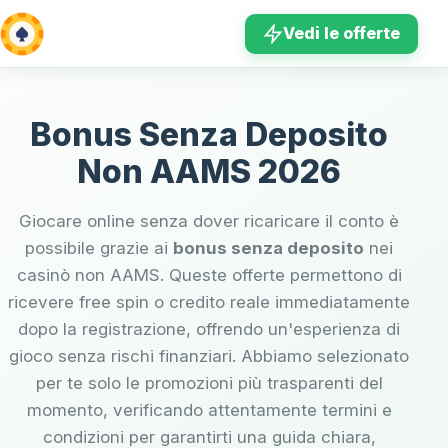
Vedi le offerte
Bonus Senza Deposito
Non AAMS 2026
Giocare online senza dover ricaricare il conto è
possibile grazie ai
bonus senza deposito
nei
casinò non AAMS. Queste offerte permettono di
ricevere free spin o credito reale immediatamente
dopo la registrazione, offrendo un'esperienza di
gioco senza rischi finanziari. Abbiamo selezionato
per te solo le promozioni più trasparenti del
momento, verificando attentamente termini e
condizioni per garantirti una guida chiara,