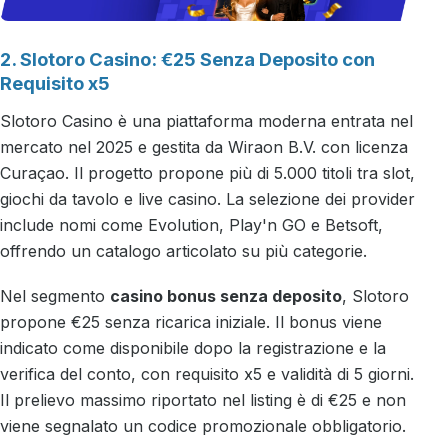
2. Slotoro Casino: €25 Senza Deposito con
Requisito x5
Slotoro Casino è una piattaforma moderna entrata nel
mercato nel 2025 e gestita da Wiraon B.V. con licenza
Curaçao. Il progetto propone più di 5.000 titoli tra slot,
giochi da tavolo e live casino. La selezione dei provider
include nomi come Evolution, Play'n GO e Betsoft,
offrendo un catalogo articolato su più categorie.
Nel segmento
casino bonus senza deposito
, Slotoro
propone €25 senza ricarica iniziale. Il bonus viene
indicato come disponibile dopo la registrazione e la
verifica del conto, con requisito x5 e validità di 5 giorni.
Il prelievo massimo riportato nel listing è di €25 e non
viene segnalato un codice promozionale obbligatorio.