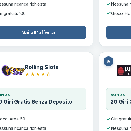
ssuna ricarica richiesta
Nessuna ri
ri gratuiti: 100
Gioco: Ho
Vai all'offerta
9
Rolling Slots
★★★★☆
ONUS
BONUS
0 Giri Gratis Senza Deposito
20 Giri
ioco: Area 69
Giri gratuit
ssuna ricarica richiesta
Nessuna ri