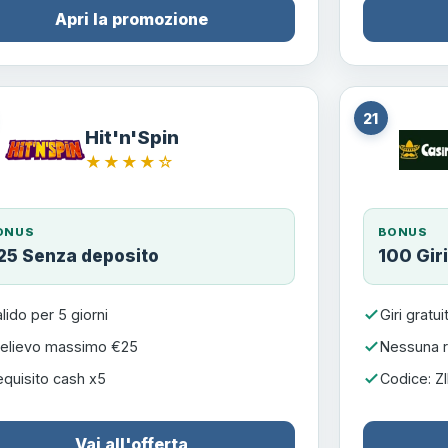
Apri la promozione
21
Hit'n'Spin
★★★★☆
ONUS
BONUS
25 Senza deposito
100 Gir
lido per 5 giorni
Giri gratuit
relievo massimo €25
Nessuna ri
equisito cash x5
Codice: Z
Vai all'offerta