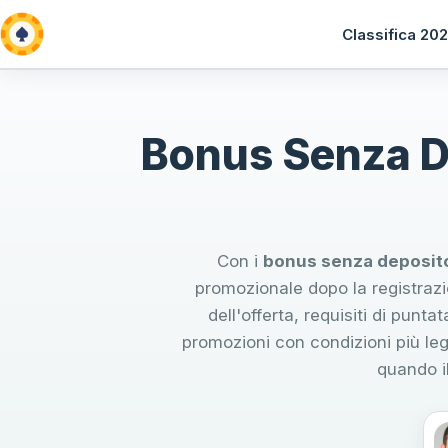
Classifica 20
Bonus Senza D
Con i
bonus senza deposit
promozionale dopo la registrazi
dell'offerta, requisiti di punt
promozioni con condizioni più leg
quando i