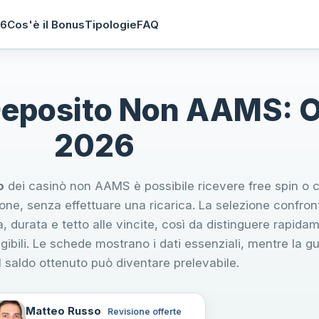
26
Cos'è il Bonus
Tipologie
FAQ
eposito Non AAMS: O
2026
o
dei casinò non AAMS è possibile ricevere free spin o c
one, senza effettuare una ricarica. La selezione confron
ata, durata e tetto alle vincite, così da distinguere rapida
gibili. Le schede mostrano i dati essenziali, mentre la g
l saldo ottenuto può diventare prelevabile.
Matteo Russo
Revisione offerte