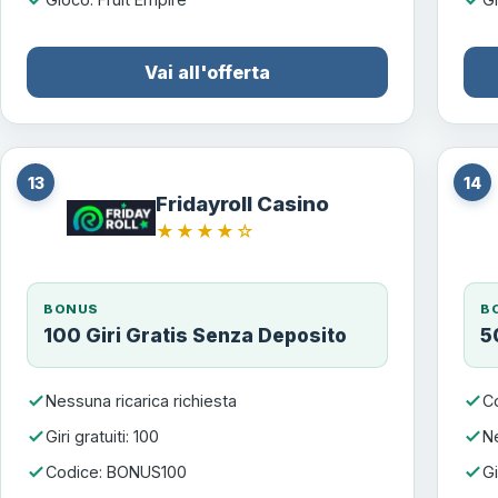
Vai all'offerta
13
14
Fridayroll Casino
★★★★☆
BONUS
B
100 Giri Gratis Senza Deposito
5
Nessuna ricarica richiesta
C
Giri gratuiti: 100
Ne
Codice: BONUS100
Gi