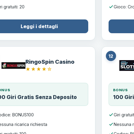
ri gratuiti: 20
Gioco: Cr
Leggi i dettagli
12
RingoSpin Casino
★★★★☆
ONUS
BONUS
00 Giri Gratis Senza Deposito
100 Gir
odice: BONUS100
Giri gratuit
ssuna ricarica richiesta
Nessuna ri
ri gratuiti: 100
Codice: 