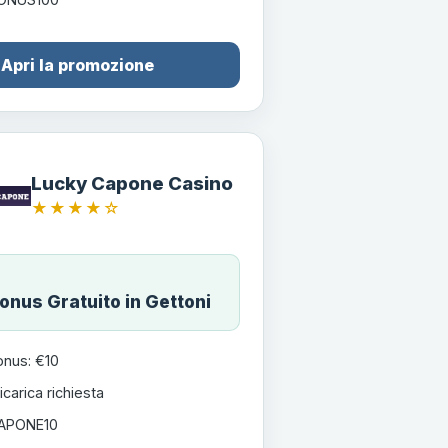
Apri la promozione
Lucky Capone Casino
★★★★☆
onus Gratuito in Gettoni
onus: €10
carica richiesta
CAPONE10