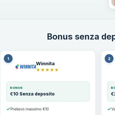
Bonus senza dep
1
2
Winnita
★★★★★
BONUS
B
€10 Senza deposito
€
Prelievo massimo €10
Va