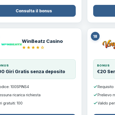
Consulta il bonus
18
WinBeatz Casino
★★★★☆
ONUS
BONUS
00 Giri Gratis senza deposito
€20 Sen
odice: 100SPINS4
Requisito
ssuna ricarica richiesta
Prelievo
ri gratuiti: 100
Valido per