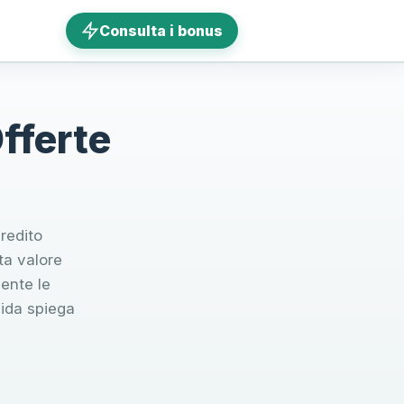
Consulta i bonus
fferte
redito
ta valore
mente le
uida spiega