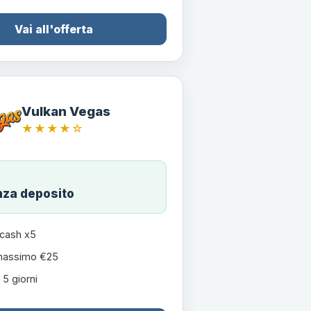
Vai all'offerta
Vulkan Vegas
★★★★☆
za deposito
 cash x5
 massimo €25
 5 giorni