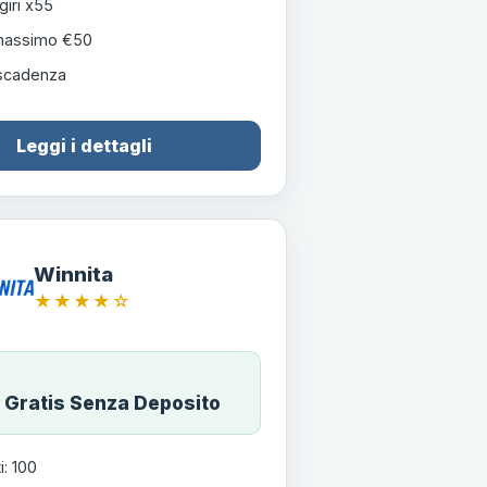
giri x55
 massimo €50
scadenza
Leggi i dettagli
Winnita
★★★★☆
i Gratis Senza Deposito
i: 100