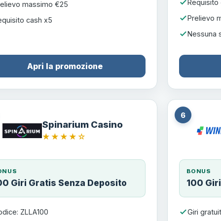
Requisito 
relievo massimo €25
Prelievo
equisito cash x5
Nessuna 
Apri la promozione
6
Spinarium Casino
★★★★☆
ONUS
BONUS
00 Giri Gratis Senza Deposito
100 Gir
odice: ZLLA100
Giri gratuit