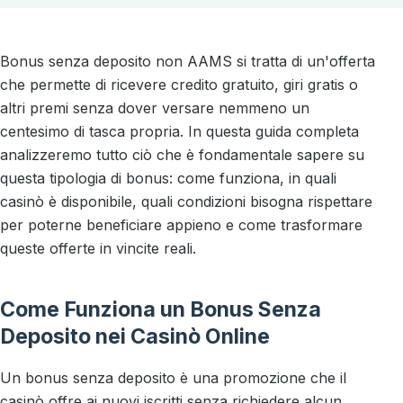
Bonus senza deposito non AAMS si tratta di un'offerta
che permette di ricevere credito gratuito, giri gratis o
altri premi senza dover versare nemmeno un
centesimo di tasca propria. In questa guida completa
analizzeremo tutto ciò che è fondamentale sapere su
questa tipologia di bonus: come funziona, in quali
casinò è disponibile, quali condizioni bisogna rispettare
per poterne beneficiare appieno e come trasformare
queste offerte in vincite reali.
Come Funziona un Bonus Senza
Deposito nei Casinò Online
Un bonus senza deposito è una promozione che il
casinò offre ai nuovi iscritti senza richiedere alcun