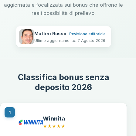
aggiornata e focalizzata sui bonus che offrono le
reali possibilità di prelievo.
Matteo Russo
Revisione editoriale
Ultimo aggiornamento: 7 Agosto 2026
Classifica bonus senza
deposito 2026
1
Winnita
★★★★★