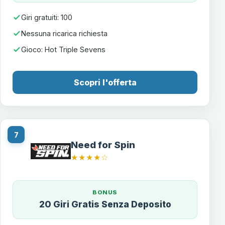
Giri gratuiti: 100
Nessuna ricarica richiesta
Gioco: Hot Triple Sevens
Scopri l'offerta
7
Need for Spin
★★★★☆
BONUS
20 Giri Gratis Senza Deposito