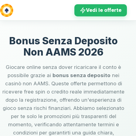
Vedi le offerte
Bonus Senza Deposito
Non AAMS 2026
Giocare online senza dover ricaricare il conto è
possibile grazie ai
bonus senza deposito
nei
casinò non AAMS. Queste offerte permettono di
ricevere free spin o credito reale immediatamente
dopo la registrazione, offrendo un'esperienza di
gioco senza rischi finanziari. Abbiamo selezionato
per te solo le promozioni più trasparenti del
momento, verificando attentamente termini e
condizioni per garantirti una guida chiara,