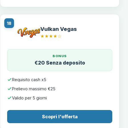
18
Vulkan Vegas
★★★★☆
BONUS
€20 Senza deposito
Requisito cash x5
Prelievo massimo €25
Valido per 5 giorni
Scopri l'offerta