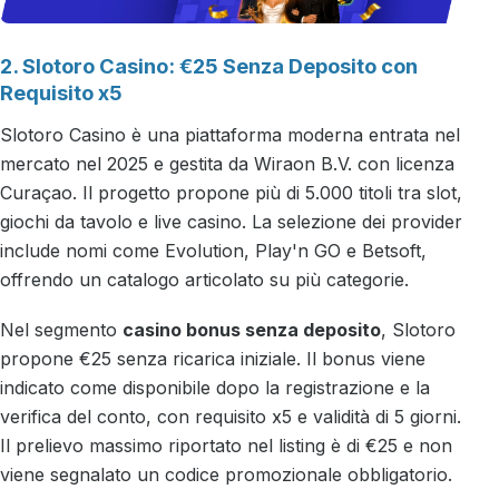
2. Slotoro Casino: €25 Senza Deposito con
Requisito x5
Slotoro Casino è una piattaforma moderna entrata nel
mercato nel 2025 e gestita da Wiraon B.V. con licenza
Curaçao. Il progetto propone più di 5.000 titoli tra slot,
giochi da tavolo e live casino. La selezione dei provider
include nomi come Evolution, Play'n GO e Betsoft,
offrendo un catalogo articolato su più categorie.
Nel segmento
casino bonus senza deposito
, Slotoro
propone €25 senza ricarica iniziale. Il bonus viene
indicato come disponibile dopo la registrazione e la
verifica del conto, con requisito x5 e validità di 5 giorni.
Il prelievo massimo riportato nel listing è di €25 e non
viene segnalato un codice promozionale obbligatorio.