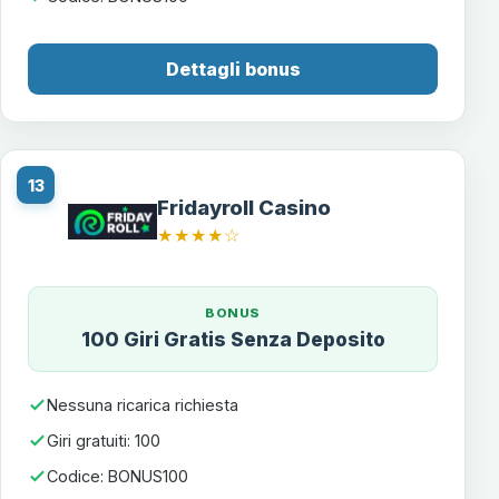
Dettagli bonus
13
Fridayroll Casino
★★★★☆
BONUS
100 Giri Gratis Senza Deposito
Nessuna ricarica richiesta
Giri gratuiti: 100
Codice: BONUS100