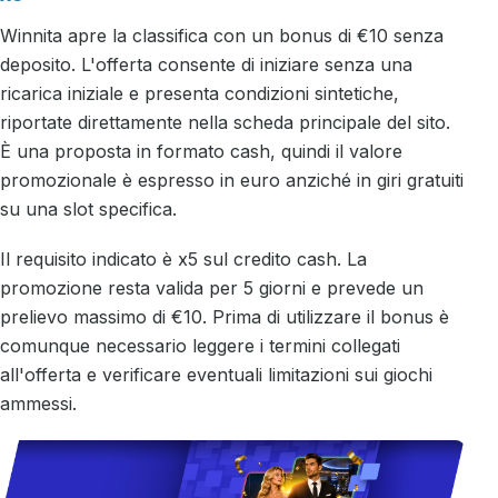
Winnita apre la classifica con un bonus di €10 senza
deposito. L'offerta consente di iniziare senza una
ricarica iniziale e presenta condizioni sintetiche,
riportate direttamente nella scheda principale del sito.
È una proposta in formato cash, quindi il valore
promozionale è espresso in euro anziché in giri gratuiti
su una slot specifica.
Il requisito indicato è x5 sul credito cash. La
promozione resta valida per 5 giorni e prevede un
prelievo massimo di €10. Prima di utilizzare il bonus è
comunque necessario leggere i termini collegati
all'offerta e verificare eventuali limitazioni sui giochi
ammessi.