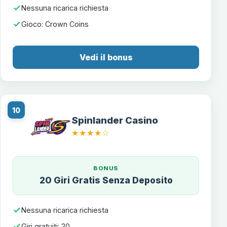
Nessuna ricarica richiesta
Gioco: Crown Coins
Vedi il bonus
10
Spinlander Casino
★★★★☆
BONUS
20 Giri Gratis Senza Deposito
Nessuna ricarica richiesta
Giri gratuiti: 20