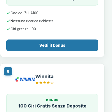
Codice: ZLLA100
Nessuna ricarica richiesta
Giri gratuiti: 100
Vedi il bonus
6
Winnita
★★★★☆
BONUS
100 Giri Gratis Senza Deposito