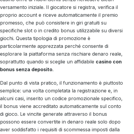
versamento iniziale. Il giocatore si registra, verifica il
proprio account e riceve automaticamente il premio
promesso, che può consistere in giri gratuiti su
specifiche slot o in credito bonus utilizzabile su diversi
giochi. Questa tipologia di promozione è
particolarmente apprezzata perché consente di
esplorare la piattaforma senza rischiare denaro reale,
soprattutto quando si sceglie un affidabile
casino con
bonus senza deposito
.
Dal punto di vista pratico, il funzionamento è piuttosto
semplice: una volta completata la registrazione e, in
alcuni casi, inserito un codice promozionale specifico,
il bonus viene accreditato automaticamente sul conto
di gioco. Le vincite generate attraverso il bonus
possono essere convertite in denaro reale solo dopo
aver soddisfatto i requisiti di scommessa imposti dalla