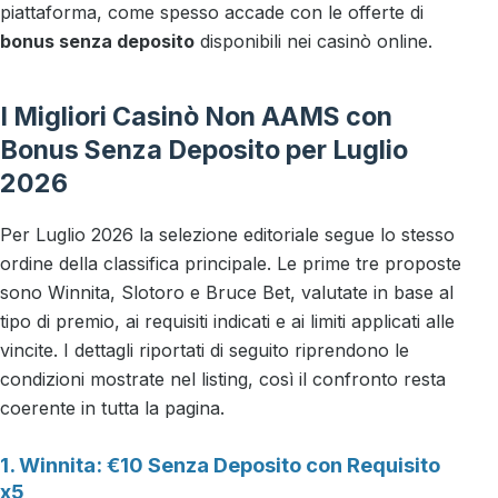
piattaforma, come spesso accade con le offerte di
bonus senza deposito
disponibili nei casinò online.
I Migliori Casinò Non AAMS con
Bonus Senza Deposito per Luglio
2026
Per Luglio 2026 la selezione editoriale segue lo stesso
ordine della classifica principale. Le prime tre proposte
sono Winnita, Slotoro e Bruce Bet, valutate in base al
tipo di premio, ai requisiti indicati e ai limiti applicati alle
vincite. I dettagli riportati di seguito riprendono le
condizioni mostrate nel listing, così il confronto resta
coerente in tutta la pagina.
1. Winnita: €10 Senza Deposito con Requisito
x5