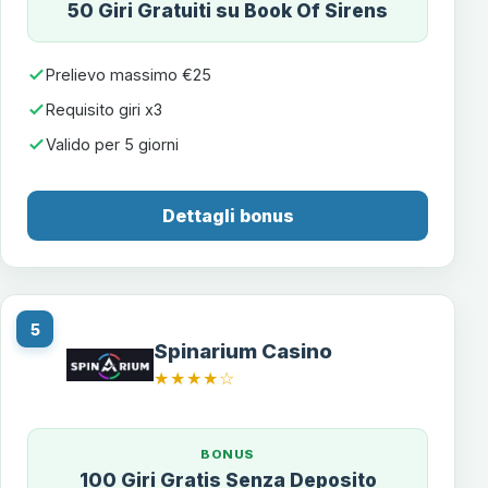
50 Giri Gratuiti su Book Of Sirens
Prelievo massimo €25
Requisito giri x3
Valido per 5 giorni
Dettagli bonus
5
Spinarium Casino
★★★★☆
BONUS
100 Giri Gratis Senza Deposito