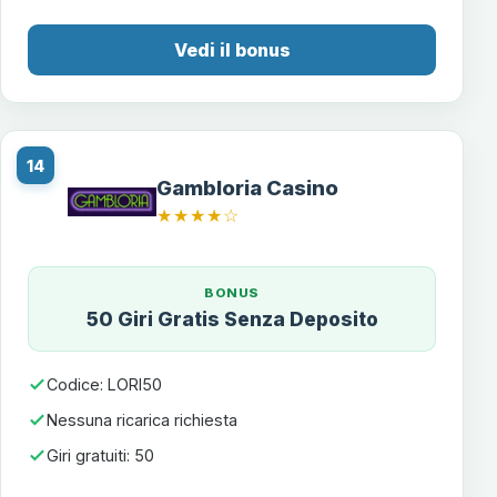
Vedi il bonus
14
Gambloria Casino
★★★★☆
BONUS
50 Giri Gratis Senza Deposito
Codice: LORI50
Nessuna ricarica richiesta
Giri gratuiti: 50