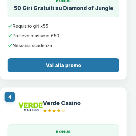
BONUS
50 Giri Gratuiti su Diamond of Jungle
Requisito giri x55
Prelievo massimo €50
Nessuna scadenza
Vai alla promo
4
Verde Casino
★★★★☆
BONUS