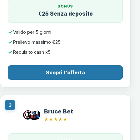
BONUS
€25 Senza deposito
Valido per 5 giorni
Prelievo massimo €25
Requisito cash x5
Scopri l'offerta
3
Bruce Bet
★★★★★