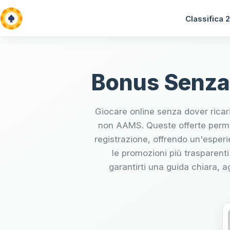
Classifica 
Bonus Senza
Giocare online senza dover ricari
non AAMS. Queste offerte perme
registrazione, offrendo un'esperi
le promozioni più trasparent
garantirti una guida chiara, a