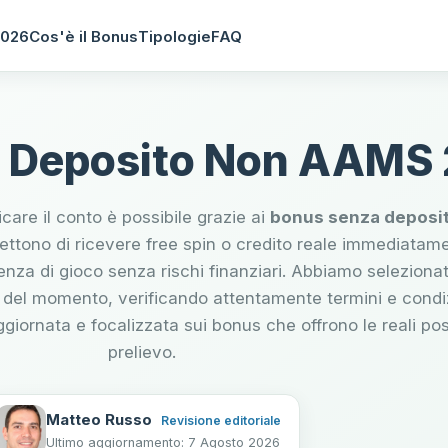
2026
Cos'è il Bonus
Tipologie
FAQ
 Deposito Non AAMS
care il conto è possibile grazie ai
bonus senza deposi
ttono di ricevere free spin o credito reale immediatam
enza di gioco senza rischi finanziari. Abbiamo selezionat
i del momento, verificando attentamente termini e condi
ggiornata e focalizzata sui bonus che offrono le reali poss
prelievo.
Matteo Russo
Revisione editoriale
Ultimo aggiornamento: 7 Agosto 2026