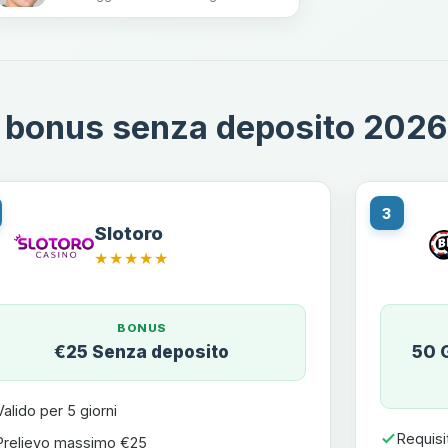
a bonus senza deposito 2026
3
Slotoro
★★★★★
BONUS
€25 Senza deposito
50 G
Valido per 5 giorni
Requisi
Prelievo massimo €25