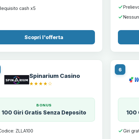
Prelie
Requisito cash x5
Nessun
Scopri l'offerta
6
Spinarium Casino
★★★★☆
BONUS
100 Giri Gratis Senza Deposito
100 
Codice: ZLLA100
Giri grat