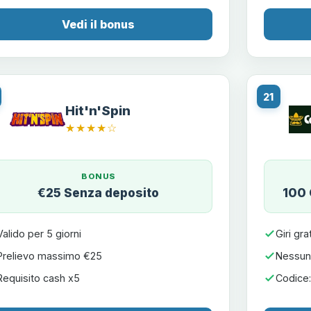
Vedi il bonus
21
Hit'n'Spin
★★★★☆
BONUS
€25 Senza deposito
100 
Valido per 5 giorni
Giri grat
Prelievo massimo €25
Nessuna
Requisito cash x5
Codice: