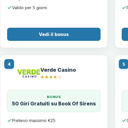
Valido per 5 giorni
Vedi il bonus
4
5
Verde Casino
★★★★☆
BONUS
50 Giri Gratuiti su Book Of Sirens
Prelievo massimo €25