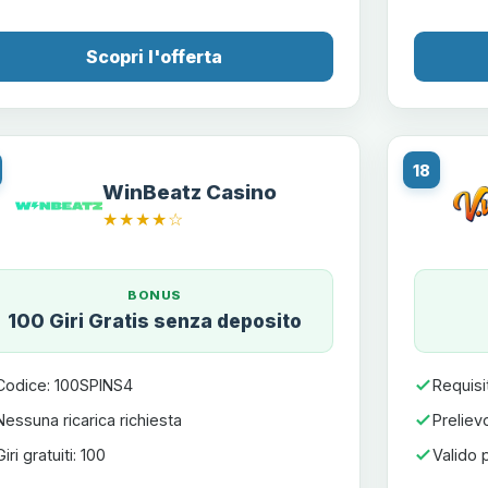
Scopri l'offerta
18
WinBeatz Casino
★★★★☆
BONUS
100 Giri Gratis senza deposito
Codice: 100SPINS4
Requisi
Nessuna ricarica richiesta
Prelie
Giri gratuiti: 100
Valido 