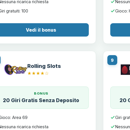
Nessuna ricarica richiesta
Nessuna
Giri gratuiti: 100
Gioco: 
Vedi il bonus
9
Rolling Slots
★★★★☆
BONUS
20 Giri Gratis Senza Deposito
20 
Gioco: Area 69
Giri grat
Nessuna ricarica richiesta
Nessuna