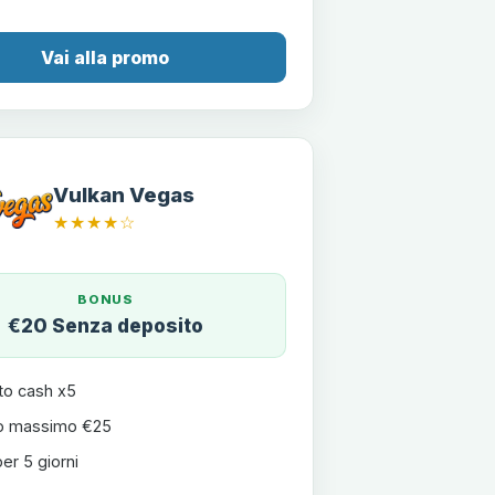
Vai alla promo
Vulkan Vegas
★★★★☆
BONUS
€20 Senza deposito
to cash x5
vo massimo €25
per 5 giorni