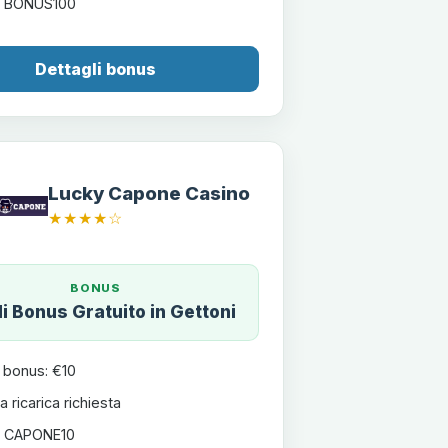
: BONUS100
Dettagli bonus
Lucky Capone Casino
★★★★☆
BONUS
i Bonus Gratuito in Gettoni
 bonus: €10
 ricarica richiesta
: CAPONE10