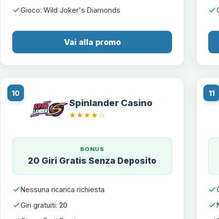
Gioco: Wild Joker's Diamonds
Vai alla promo
10
11
Spinlander Casino
★★★★☆
BONUS
20 Giri Gratis Senza Deposito
Nessuna ricarica richiesta
Giri gratuiti: 20