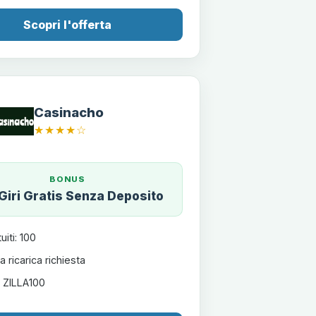
Scopri l'offerta
Casinacho
★★★★☆
BONUS
Giri Gratis Senza Deposito
uiti: 100
 ricarica richiesta
 ZILLA100