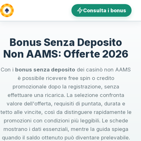
Consulta i bonus
Bonus Senza Deposito
Non AAMS: Offerte 2026
Con i
bonus senza deposito
dei casinò non AAMS
è possibile ricevere free spin o credito
promozionale dopo la registrazione, senza
effettuare una ricarica. La selezione confronta
valore dell'offerta, requisiti di puntata, durata e
tetto alle vincite, così da distinguere rapidamente le
promozioni con condizioni più leggibili. Le schede
mostrano i dati essenziali, mentre la guida spiega
quando il saldo ottenuto può diventare prelevabile.