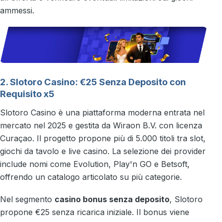
ammessi.
2. Slotoro Casino: €25 Senza Deposito con
Requisito x5
Slotoro Casino è una piattaforma moderna entrata nel
mercato nel 2025 e gestita da Wiraon B.V. con licenza
Curaçao. Il progetto propone più di 5.000 titoli tra slot,
giochi da tavolo e live casino. La selezione dei provider
include nomi come Evolution, Play'n GO e Betsoft,
offrendo un catalogo articolato su più categorie.
Nel segmento
casino bonus senza deposito
, Slotoro
propone €25 senza ricarica iniziale. Il bonus viene