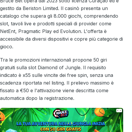
Bruce Bet opera dal 2023 sotto licenza Curaçao ed è
gestito da Beriston Limited. Il casinò presenta un
catalogo che supera gli 8.000 giochi, comprendendo
slot, tavoli live e prodotti speciali di provider come
NetEnt, Pragmatic Play ed Evolution. L'offerta è
accessibile da diversi dispositivi e copre più categorie di
gioco.
Tra le promozioni internazionali propone 50 giri
gratuiti sulla slot Diamond of Jungle. Il requisito
indicato è x55 sulle vincite dei free spin, senza una
scadenza riportata nel listing. Il prelievo massimo è
fissato a €50 e l'attivazione viene descritta come
automatica dopo la registrazione.