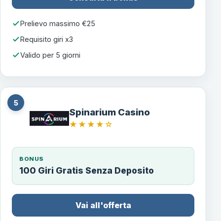
Prelievo massimo €25
Requisito giri x3
Valido per 5 giorni
5
Spinarium Casino
★★★★☆
BONUS
100 Giri Gratis Senza Deposito
Vai all'offerta