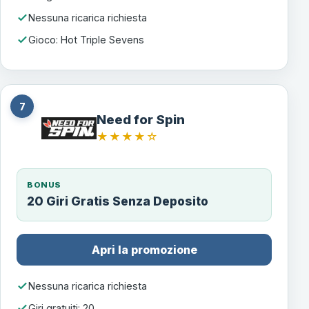
Nessuna ricarica richiesta
Gioco: Hot Triple Sevens
7
Need for Spin
★★★★☆
BONUS
20 Giri Gratis Senza Deposito
Apri la promozione
Nessuna ricarica richiesta
Giri gratuiti: 20