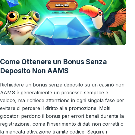
Come Ottenere un Bonus Senza
Deposito Non AAMS
Richiedere un bonus senza deposito su un casinò non
AAMS è generalmente un processo semplice e
veloce, ma richiede attenzione in ogni singola fase per
evitare di perdere il diritto alla promozione. Molti
giocatori perdono il bonus per errori banali durante la
registrazione, come l'inserimento di dati non corretti o
la mancata attivazione tramite codice. Seguire i