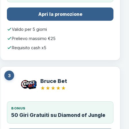
Apri la promozione
Valido per 5 giorni
Prelievo massimo €25
Requisito cash x5
3
Bruce Bet
★★★★★
BONUS
50 Giri Gratuiti su Diamond of Jungle