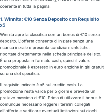
coerente in tutta la pagina.
1. Winnita: €10 Senza Deposito con Requisito
x5
Winnita apre la classifica con un bonus di €10 senza
deposito. L'offerta consente di iniziare senza una
ricarica iniziale e presenta condizioni sintetiche,
riportate direttamente nella scheda principale del sito.
È una proposta in formato cash, quindi il valore
promozionale è espresso in euro anziché in giri gratuiti
su una slot specifica.
Il requisito indicato è x5 sul credito cash. La
promozione resta valida per 5 giorni e prevede un
prelievo massimo di €10. Prima di utilizzare il bonus è
comunque necessario leggere i termini collegati
all'offerta e verificare eventuali limitazioni sui giochi