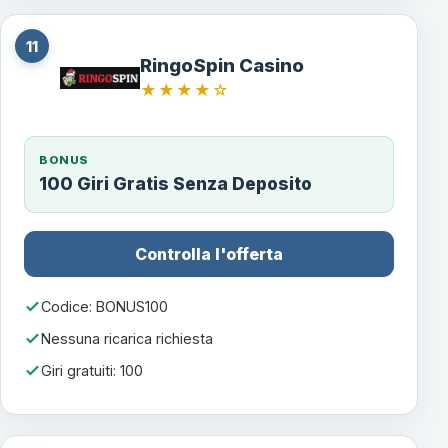
11
RingoSpin Casino
★★★★☆
BONUS
100 Giri Gratis Senza Deposito
Controlla l'offerta
Codice: BONUS100
Nessuna ricarica richiesta
Giri gratuiti: 100