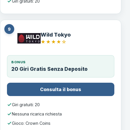
Giri gratuiti: 20
9
Wild Tokyo
★★★★☆
BONUS
20 Giri Gratis Senza Deposito
Consulta il bonus
Giri gratuiti: 20
Nessuna ricarica richiesta
Gioco: Crown Coins