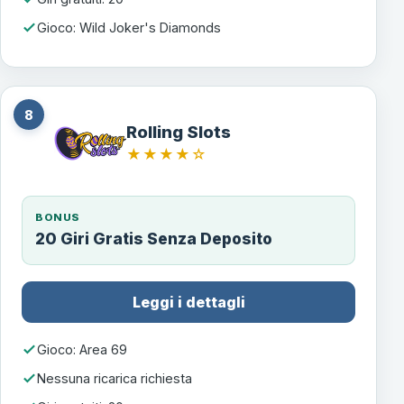
Gioco: Wild Joker's Diamonds
8
Rolling Slots
★★★★☆
BONUS
20 Giri Gratis Senza Deposito
Leggi i dettagli
Gioco: Area 69
Nessuna ricarica richiesta