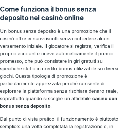
Come funziona il bonus senza
deposito nei casinò online
Un bonus senza deposito è una promozione che il
casinò offre ai nuovi iscritti senza richiedere alcun
versamento iniziale. Il giocatore si registra, verifica il
proprio account e riceve automaticamente il premio
promesso, che può consistere in giri gratuiti su
specifiche slot o in credito bonus utilizzabile su diversi
giochi. Questa tipologia di promozione è
particolarmente apprezzata perché consente di
esplorare la piattaforma senza rischiare denaro reale,
soprattutto quando si sceglie un affidabile
casino con
bonus senza deposito
.
Dal punto di vista pratico, il funzionamento è piuttosto
semplice: una volta completata la registrazione e, in