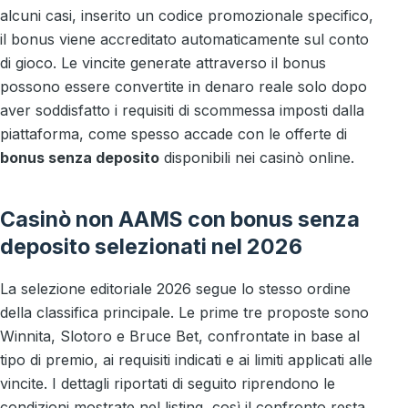
alcuni casi, inserito un codice promozionale specifico,
il bonus viene accreditato automaticamente sul conto
di gioco. Le vincite generate attraverso il bonus
possono essere convertite in denaro reale solo dopo
aver soddisfatto i requisiti di scommessa imposti dalla
piattaforma, come spesso accade con le offerte di
bonus senza deposito
disponibili nei casinò online.
Casinò non AAMS con bonus senza
deposito selezionati nel 2026
La selezione editoriale 2026 segue lo stesso ordine
della classifica principale. Le prime tre proposte sono
Winnita, Slotoro e Bruce Bet, confrontate in base al
tipo di premio, ai requisiti indicati e ai limiti applicati alle
vincite. I dettagli riportati di seguito riprendono le
condizioni mostrate nel listing, così il confronto resta