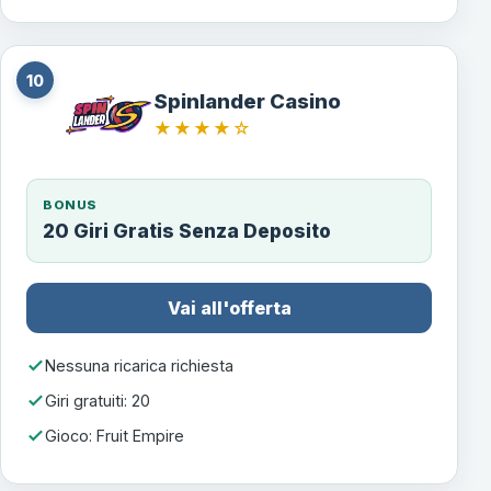
10
Spinlander Casino
★★★★☆
BONUS
20 Giri Gratis Senza Deposito
Vai all'offerta
Nessuna ricarica richiesta
Giri gratuiti: 20
Gioco: Fruit Empire