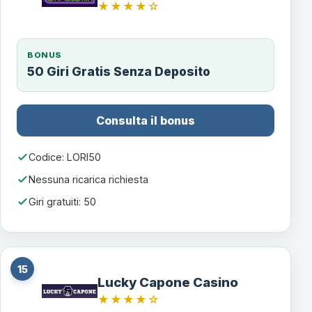
★★★★☆
BONUS
50 Giri Gratis Senza Deposito
Consulta il bonus
Codice: LORI50
Nessuna ricarica richiesta
Giri gratuiti: 50
15
Lucky Capone Casino
★★★★☆