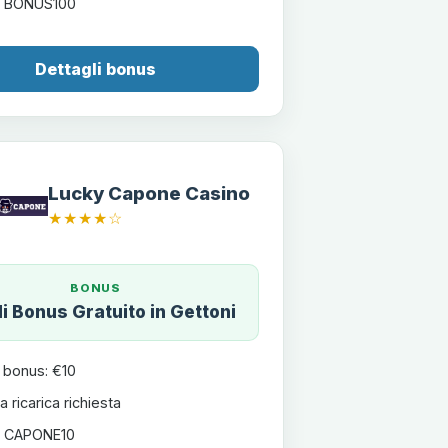
: BONUS100
Dettagli bonus
Lucky Capone Casino
★★★★☆
BONUS
i Bonus Gratuito in Gettoni
 bonus: €10
 ricarica richiesta
: CAPONE10