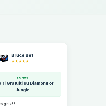
Bruce Bet
★★★★★
BONUS
iri Gratuiti su Diamond of
Jungle
to giri x55