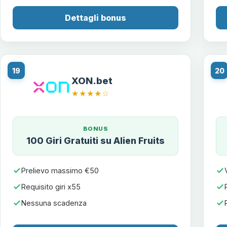
Dettagli bonus
19
20
XON.bet
★★★★☆
BONUS
100 Giri Gratuiti su Alien Fruits
Prelievo massimo €50
Requisito giri x55
Nessuna scadenza