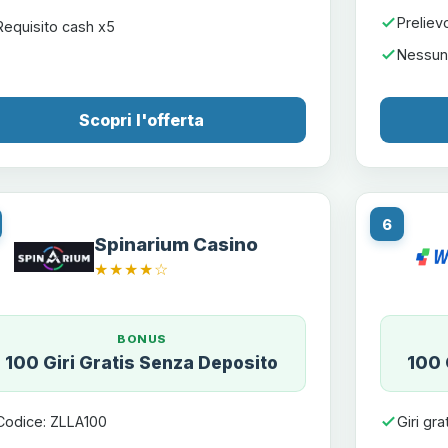
Prelie
Requisito cash x5
Nessun
Scopri l'offerta
6
Spinarium Casino
★★★★☆
BONUS
100 Giri Gratis Senza Deposito
100 
Codice: ZLLA100
Giri grat