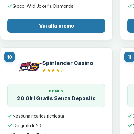
Gioco: Wild Joker's Diamonds
Vai alla promo
10
11
Spinlander Casino
★★★★☆
BONUS
20 Giri Gratis Senza Deposito
Nessuna ricarica richiesta
Giri gratuiti: 20