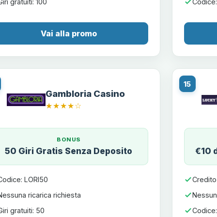
Giri gratuiti: 100
Codice
Vai alla promo
15
Gambloria Casino
★★★★☆
BONUS
50 Giri Gratis Senza Deposito
€10 d
Codice: LORI50
Credito
Nessuna ricarica richiesta
Nessuna
Giri gratuiti: 50
Codice