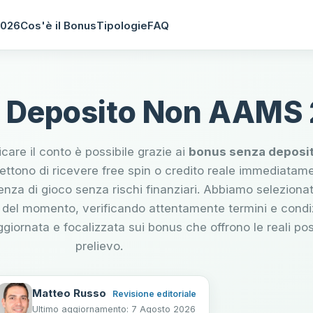
2026
Cos'è il Bonus
Tipologie
FAQ
 Deposito Non AAMS
care il conto è possibile grazie ai
bonus senza deposi
ttono di ricevere free spin o credito reale immediatam
enza di gioco senza rischi finanziari. Abbiamo selezionat
i del momento, verificando attentamente termini e condi
ggiornata e focalizzata sui bonus che offrono le reali poss
prelievo.
Matteo Russo
Revisione editoriale
Ultimo aggiornamento: 7 Agosto 2026