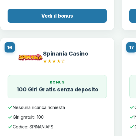
Vedi il bonus
16
17
Spinania Casino
★★★★☆
BONUS
100 Giri Gratis senza deposito
Nessuna ricarica richiesta
Giri gratuiti: 100
Codice: SPINANIAFS