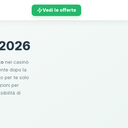
Vedi le offerte
 2026
to
nei casinò
ente dopo la
o per te solo
zioni per
ibilità di