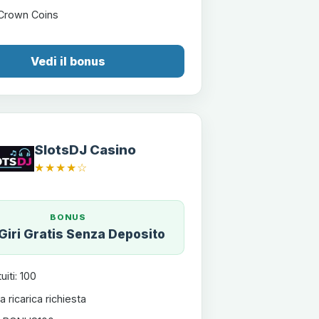
 Crown Coins
Vedi il bonus
SlotsDJ Casino
★★★★☆
BONUS
Giri Gratis Senza Deposito
uiti: 100
 ricarica richiesta