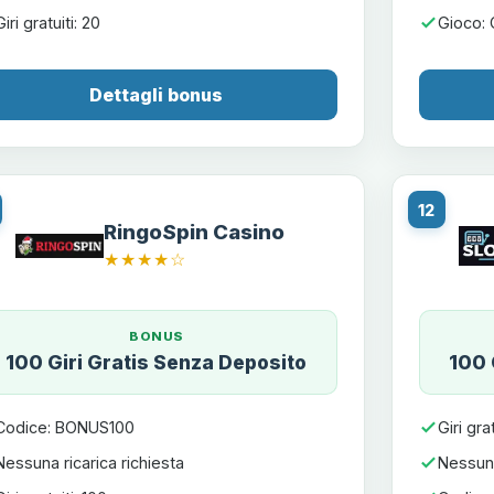
Giri gratuiti: 20
Gioco:
Dettagli bonus
12
RingoSpin Casino
★★★★☆
BONUS
100 Giri Gratis Senza Deposito
100 
Codice: BONUS100
Giri grat
Nessuna ricarica richiesta
Nessuna