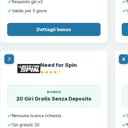
Requisito giri x3
Valido per 5 giorni
Dettagli bonus
7
8
Need for Spin
★★★★☆
BONUS
20 Giri Gratis Senza Deposito
Nessuna ricarica richiesta
Giri gratuiti: 20