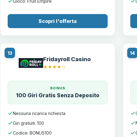
Gioco: Fruit Empire
Scopri l'offerta
13
14
Fridayroll Casino
★★★★☆
BONUS
100 Giri Gratis Senza Deposito
Nessuna ricarica richiesta
Giri gratuiti: 100
Codice: BONUS100