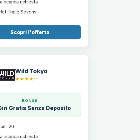
 ricarica richiesta
Hot Triple Sevens
Scopri l'offerta
Wild Tokyo
★★★★☆
BONUS
Giri Gratis Senza Deposito
uiti: 20
 ricarica richiesta