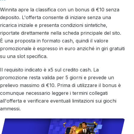
Winnita apre la classifica con un bonus di €10 senza
deposito. L'offerta consente di iniziare senza una
ricarica iniziale e presenta condizioni sintetiche,
riportate direttamente nella scheda principale del sito.
È una proposta in formato cash, quindi il valore
promozionale è espresso in euro anziché in giri gratuiti
su una slot specifica.
Il requisito indicato è x5 sul credito cash. La
promozione resta valida per 5 giorni e prevede un
prelievo massimo di €10. Prima di utilizzare il bonus è
comunque necessario leggere i termini collegati
all'offerta e verificare eventuali limitazioni sui giochi
ammessi.