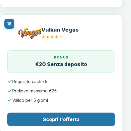
18
Vulkan Vegas
★★★★☆
BONUS
€20 Senza deposito
Requisito cash x5
Prelievo massimo €25
Valido per 5 giorni
Scopri l'offerta