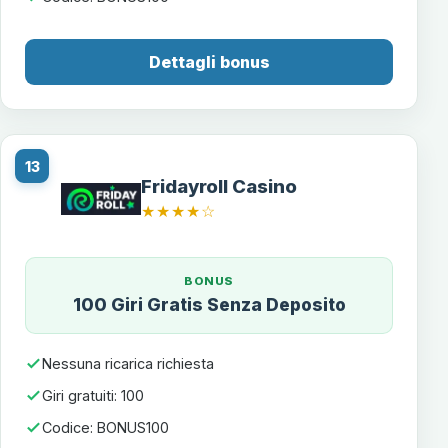
Dettagli bonus
13
Fridayroll Casino
★★★★☆
BONUS
100 Giri Gratis Senza Deposito
Nessuna ricarica richiesta
Giri gratuiti: 100
Codice: BONUS100