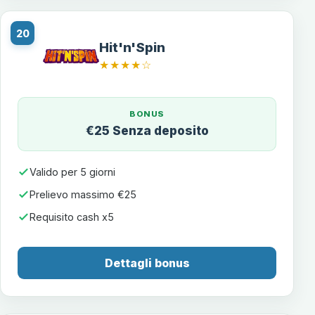
20
Hit'n'Spin
★★★★☆
BONUS
€25 Senza deposito
Valido per 5 giorni
Prelievo massimo €25
Requisito cash x5
Dettagli bonus