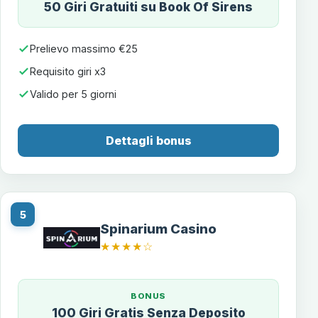
50 Giri Gratuiti su Book Of Sirens
Prelievo massimo €25
Requisito giri x3
Valido per 5 giorni
Dettagli bonus
5
Spinarium Casino
★★★★☆
BONUS
100 Giri Gratis Senza Deposito