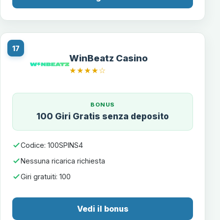
17
WinBeatz Casino
★★★★☆
BONUS
100 Giri Gratis senza deposito
Codice: 100SPINS4
Nessuna ricarica richiesta
Giri gratuiti: 100
Vedi il bonus