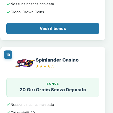
Nessuna ricarica richiesta
Gioco: Crown Coins
Vedi il bonus
10
Spinlander Casino
★★★★☆
BONUS
20 Giri Gratis Senza Deposito
Nessuna ricarica richiesta
Giri gratuiti: 20