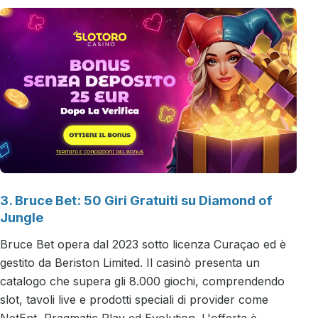
3. Bruce Bet: 50 Giri Gratuiti su Diamond of
Jungle
Bruce Bet opera dal 2023 sotto licenza Curaçao ed è
gestito da Beriston Limited. Il casinò presenta un
catalogo che supera gli 8.000 giochi, comprendendo
slot, tavoli live e prodotti speciali di provider come
NetEnt, Pragmatic Play ed Evolution. L'offerta è