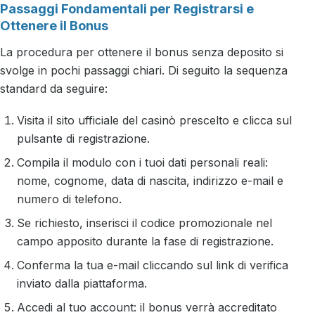
Passaggi Fondamentali per Registrarsi e
Ottenere il Bonus
La procedura per ottenere il bonus senza deposito si
svolge in pochi passaggi chiari. Di seguito la sequenza
standard da seguire:
Visita il sito ufficiale del casinò prescelto e clicca sul
pulsante di registrazione.
Compila il modulo con i tuoi dati personali reali:
nome, cognome, data di nascita, indirizzo e-mail e
numero di telefono.
Se richiesto, inserisci il codice promozionale nel
campo apposito durante la fase di registrazione.
Conferma la tua e-mail cliccando sul link di verifica
inviato dalla piattaforma.
Accedi al tuo account: il bonus verrà accreditato