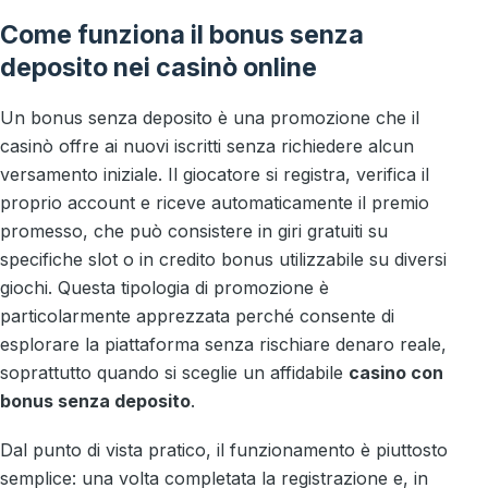
Come funziona il bonus senza
deposito nei casinò online
Un bonus senza deposito è una promozione che il
casinò offre ai nuovi iscritti senza richiedere alcun
versamento iniziale. Il giocatore si registra, verifica il
proprio account e riceve automaticamente il premio
promesso, che può consistere in giri gratuiti su
specifiche slot o in credito bonus utilizzabile su diversi
giochi. Questa tipologia di promozione è
particolarmente apprezzata perché consente di
esplorare la piattaforma senza rischiare denaro reale,
soprattutto quando si sceglie un affidabile
casino con
bonus senza deposito
.
Dal punto di vista pratico, il funzionamento è piuttosto
semplice: una volta completata la registrazione e, in