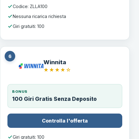
Codice: ZLLA100
Nessuna ricarica richiesta
Giri gratuiti: 100
6
Winnita
★★★★☆
BONUS
100 Giri Gratis Senza Deposito
Controlla l'offerta
Giri gratuiti: 100