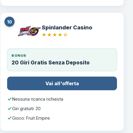
10
Spinlander Casino
★★★★☆
BONUS
20 Giri Gratis Senza Deposito
Vai all'offerta
Nessuna ricarica richiesta
Giri gratuiti: 20
Gioco: Fruit Empire