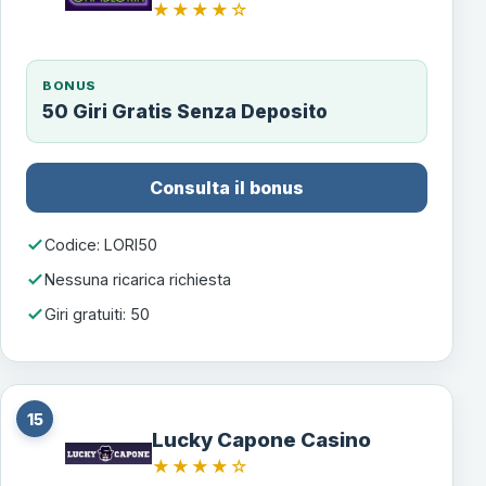
★★★★☆
BONUS
50 Giri Gratis Senza Deposito
Consulta il bonus
Codice: LORI50
Nessuna ricarica richiesta
Giri gratuiti: 50
15
Lucky Capone Casino
★★★★☆