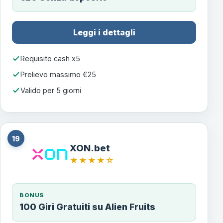
Leggi i dettagli
Requisito cash x5
Prelievo massimo €25
Valido per 5 giorni
19
XON.bet
★★★★☆
BONUS
100 Giri Gratuiti su Alien Fruits