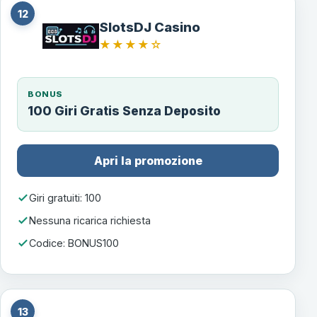
12
SlotsDJ Casino
★★★★☆
BONUS
100 Giri Gratis Senza Deposito
Apri la promozione
Giri gratuiti: 100
Nessuna ricarica richiesta
Codice: BONUS100
13