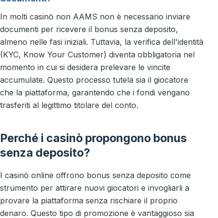
In molti casinò non AAMS non è necessario inviare
documenti per ricevere il bonus senza deposito,
almeno nelle fasi iniziali. Tuttavia, la verifica dell'identità
(KYC, Know Your Customer) diventa obbligatoria nel
momento in cui si desidera prelevare le vincite
accumulate. Questo processo tutela sia il giocatore
che la piattaforma, garantendo che i fondi vengano
trasferiti al legittimo titolare del conto.
Perché i casinò propongono bonus
senza deposito?
I casinò online offrono bonus senza deposito come
strumento per attirare nuovi giocatori e invogliarli a
provare la piattaforma senza rischiare il proprio
denaro. Questo tipo di promozione è vantaggioso sia