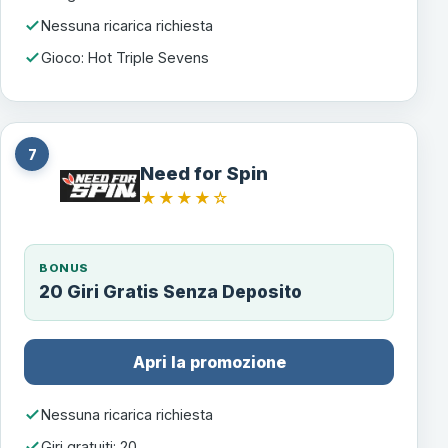
Nessuna ricarica richiesta
Gioco: Hot Triple Sevens
7
Need for Spin
★★★★☆
BONUS
20 Giri Gratis Senza Deposito
Apri la promozione
Nessuna ricarica richiesta
Giri gratuiti: 20