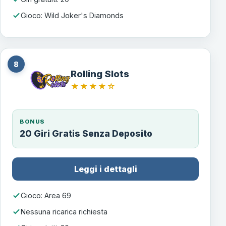
Gioco: Wild Joker's Diamonds
8
Rolling Slots
★★★★☆
BONUS
20 Giri Gratis Senza Deposito
Leggi i dettagli
Gioco: Area 69
Nessuna ricarica richiesta