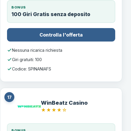
BONUS
100 Giri Gratis senza deposito
Controlla l'offerta
Nessuna ricarica richiesta
Giri gratuiti: 100
Codice: SPINANIAFS
17
WinBeatz Casino
★★★★☆
BONUS