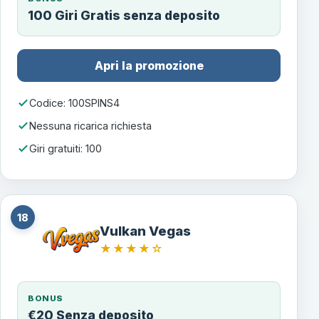
100 Giri Gratis senza deposito
Apri la promozione
Codice: 100SPINS4
Nessuna ricarica richiesta
Giri gratuiti: 100
18
Vulkan Vegas
★★★★☆
BONUS
€20 Senza deposito