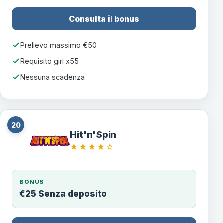
Consulta il bonus
Prelievo massimo €50
Requisito giri x55
Nessuna scadenza
20
Hit'n'Spin
★★★★☆
BONUS
€25 Senza deposito