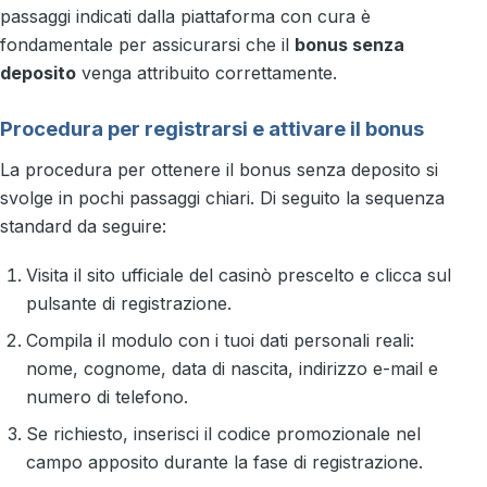
passaggi indicati dalla piattaforma con cura è
fondamentale per assicurarsi che il
bonus senza
deposito
venga attribuito correttamente.
Procedura per registrarsi e attivare il bonus
La procedura per ottenere il bonus senza deposito si
svolge in pochi passaggi chiari. Di seguito la sequenza
standard da seguire:
Visita il sito ufficiale del casinò prescelto e clicca sul
pulsante di registrazione.
Compila il modulo con i tuoi dati personali reali:
nome, cognome, data di nascita, indirizzo e-mail e
numero di telefono.
Se richiesto, inserisci il codice promozionale nel
campo apposito durante la fase di registrazione.