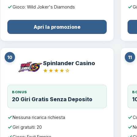
Gioco: Wild Joker's Diamonds
Gi
Apri la promozione
10
11
Spinlander Casino
★★★★☆
BONUS
B
20 Giri Gratis Senza Deposito
1
Nessuna ricarica richiesta
C
Giri gratuiti: 20
Ne
Gioco: Fruit Empire
Gi