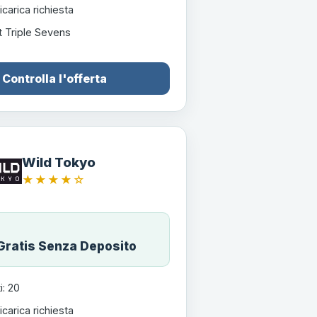
carica richiesta
t Triple Sevens
Controlla l'offerta
Wild Tokyo
★★★★☆
 Gratis Senza Deposito
i: 20
carica richiesta