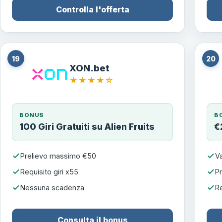
Controlla l'offerta
19
20
XON.bet
★★★★☆
BONUS
B
100 Giri Gratuiti su Alien Fruits
€
Prelievo massimo €50
Va
Requisito giri x55
P
Nessuna scadenza
R
Consulta il bonus