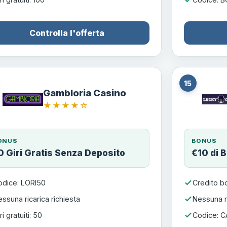
Controlla l'offerta
15
Gambloria Casino
★★★★☆
ONUS
BONUS
0 Giri Gratis Senza Deposito
€10 di B
odice: LORI50
Credito b
ssuna ricarica richiesta
Nessuna ri
ri gratuiti: 50
Codice: 