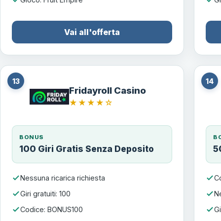
Vai all'offerta
13
14
Fridayroll Casino
★★★★☆
BONUS
B
100 Giri Gratis Senza Deposito
5
Nessuna ricarica richiesta
C
Giri gratuiti: 100
Ne
Codice: BONUS100
Gi