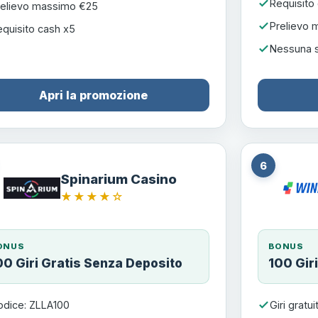
Requisito 
relievo massimo €25
Prelievo
equisito cash x5
Nessuna 
Apri la promozione
6
Spinarium Casino
★★★★☆
ONUS
BONUS
00 Giri Gratis Senza Deposito
100 Gir
odice: ZLLA100
Giri gratuit