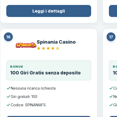
Leggi i dettagli
16
17
Spinania Casino
★★★★☆
BONUS
B
100 Giri Gratis senza deposito
1
Nessuna ricarica richiesta
C
Giri gratuiti: 100
Ne
Codice: SPINANIAFS
Gi