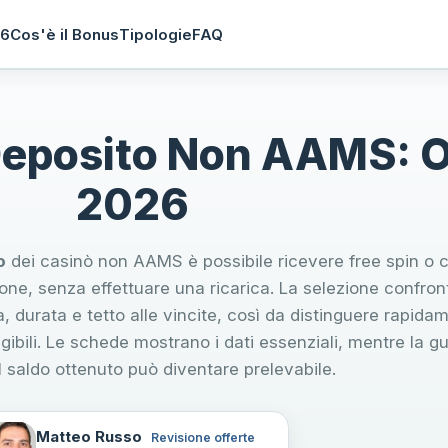
26
Cos'è il Bonus
Tipologie
FAQ
eposito Non AAMS: O
2026
o
dei casinò non AAMS è possibile ricevere free spin o c
one, senza effettuare una ricarica. La selezione confron
ata, durata e tetto alle vincite, così da distinguere rapida
gibili. Le schede mostrano i dati essenziali, mentre la g
l saldo ottenuto può diventare prelevabile.
Matteo Russo
Revisione offerte