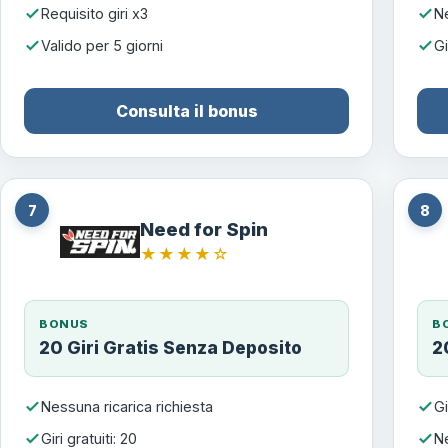
Requisito giri x3
Ne
Valido per 5 giorni
Gi
Consulta il bonus
7
8
Need for Spin
★★★★☆
BONUS
B
20 Giri Gratis Senza Deposito
2
Nessuna ricarica richiesta
G
Giri gratuiti: 20
Ne