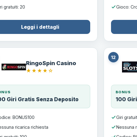
ri gratuiti: 20
Gioco: Cr
Leggi i dettagli
12
RingoSpin Casino
★★★★☆
ONUS
BONUS
00 Giri Gratis Senza Deposito
100 Gir
odice: BONUS100
Giri gratuit
ssuna ricarica richiesta
Nessuna ri
ri gratuiti: 100
Codice: 