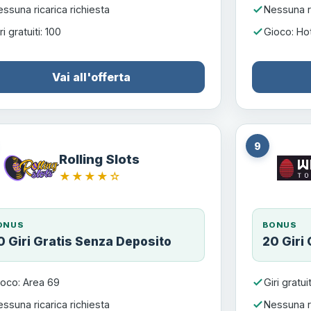
ssuna ricarica richiesta
Nessuna ri
ri gratuiti: 100
Gioco: Ho
Vai all'offerta
9
Rolling Slots
★★★★☆
ONUS
BONUS
0 Giri Gratis Senza Deposito
20 Giri
ioco: Area 69
Giri gratuit
ssuna ricarica richiesta
Nessuna ri