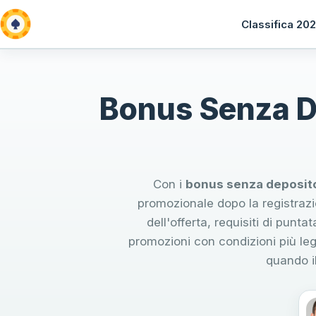
Classifica 20
Bonus Senza D
Con i
bonus senza deposit
promozionale dopo la registrazi
dell'offerta, requisiti di punt
promozioni con condizioni più leg
quando i