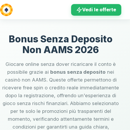
Vedi le offerte
Bonus Senza Deposito
Non AAMS 2026
Giocare online senza dover ricaricare il conto è
possibile grazie ai
bonus senza deposito
nei
casinò non AAMS. Queste offerte permettono di
ricevere free spin o credito reale immediatamente
dopo la registrazione, offrendo un'esperienza di
gioco senza rischi finanziari. Abbiamo selezionato
per te solo le promozioni più trasparenti del
momento, verificando attentamente termini e
condizioni per garantirti una guida chiara,