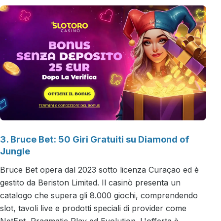
3. Bruce Bet: 50 Giri Gratuiti su Diamond of
Jungle
Bruce Bet opera dal 2023 sotto licenza Curaçao ed è
gestito da Beriston Limited. Il casinò presenta un
catalogo che supera gli 8.000 giochi, comprendendo
slot, tavoli live e prodotti speciali di provider come
NetEnt, Pragmatic Play ed Evolution. L'offerta è