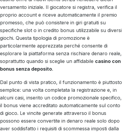
versamento iniziale. Il giocatore si registra, verifica il
proprio account e riceve automaticamente il premio
promesso, che può consistere in giri gratuiti su
specifiche slot o in credito bonus utilizzabile su diversi
giochi. Questa tipologia di promozione è
particolarmente apprezzata perché consente di
esplorare la piattaforma senza rischiare denaro reale,
soprattutto quando si sceglie un affidabile
casino con
bonus senza deposito
.
Dal punto di vista pratico, il funzionamento è piuttosto
semplice: una volta completata la registrazione e, in
alcuni casi, inserito un codice promozionale specifico,
il bonus viene accreditato automaticamente sul conto
di gioco. Le vincite generate attraverso il bonus
possono essere convertite in denaro reale solo dopo
aver soddisfatto i requisiti di scommessa imposti dalla