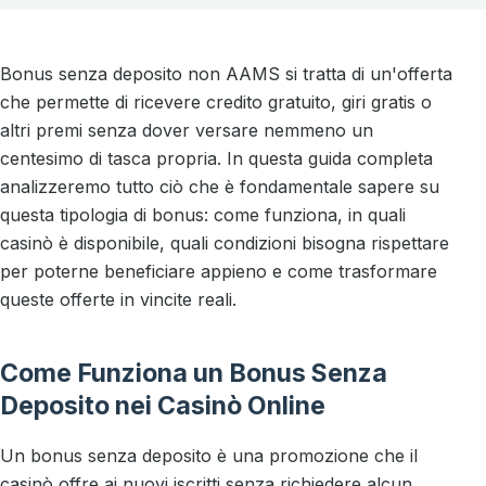
Bonus senza deposito non AAMS si tratta di un'offerta
che permette di ricevere credito gratuito, giri gratis o
altri premi senza dover versare nemmeno un
centesimo di tasca propria. In questa guida completa
analizzeremo tutto ciò che è fondamentale sapere su
questa tipologia di bonus: come funziona, in quali
casinò è disponibile, quali condizioni bisogna rispettare
per poterne beneficiare appieno e come trasformare
queste offerte in vincite reali.
Come Funziona un Bonus Senza
Deposito nei Casinò Online
Un bonus senza deposito è una promozione che il
casinò offre ai nuovi iscritti senza richiedere alcun