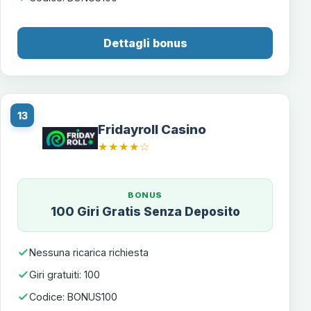
Dettagli bonus
13
Fridayroll Casino
★★★★☆
BONUS
100 Giri Gratis Senza Deposito
Nessuna ricarica richiesta
Giri gratuiti: 100
Codice: BONUS100