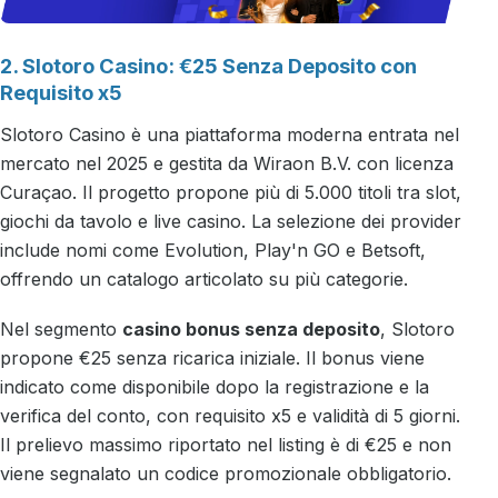
2. Slotoro Casino: €25 Senza Deposito con
Requisito x5
Slotoro Casino è una piattaforma moderna entrata nel
mercato nel 2025 e gestita da Wiraon B.V. con licenza
Curaçao. Il progetto propone più di 5.000 titoli tra slot,
giochi da tavolo e live casino. La selezione dei provider
include nomi come Evolution, Play'n GO e Betsoft,
offrendo un catalogo articolato su più categorie.
Nel segmento
casino bonus senza deposito
, Slotoro
propone €25 senza ricarica iniziale. Il bonus viene
indicato come disponibile dopo la registrazione e la
verifica del conto, con requisito x5 e validità di 5 giorni.
Il prelievo massimo riportato nel listing è di €25 e non
viene segnalato un codice promozionale obbligatorio.