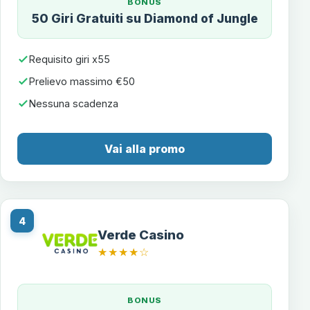
BONUS
50 Giri Gratuiti su Diamond of Jungle
Requisito giri x55
Prelievo massimo €50
Nessuna scadenza
Vai alla promo
4
Verde Casino
★★★★☆
BONUS