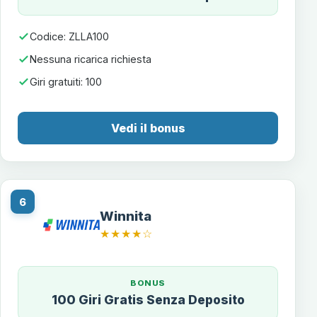
Codice: ZLLA100
Nessuna ricarica richiesta
Giri gratuiti: 100
Vedi il bonus
6
Winnita
★★★★☆
BONUS
100 Giri Gratis Senza Deposito