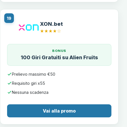
19
XON.bet
★★★★☆
BONUS
100 Giri Gratuiti su Alien Fruits
Prelievo massimo €50
Requisito giri x55
Nessuna scadenza
Vai alla promo