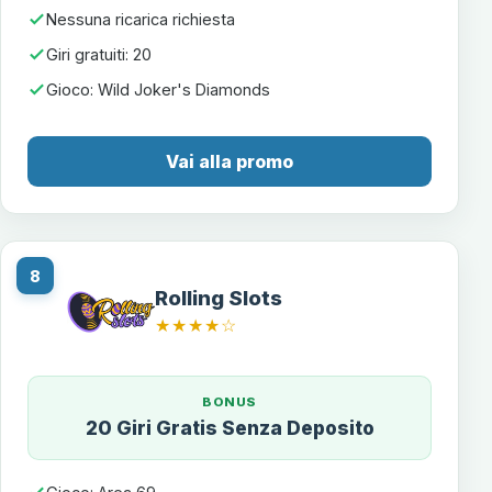
Nessuna ricarica richiesta
Giri gratuiti: 20
Gioco: Wild Joker's Diamonds
Vai alla promo
8
Rolling Slots
★★★★☆
BONUS
20 Giri Gratis Senza Deposito