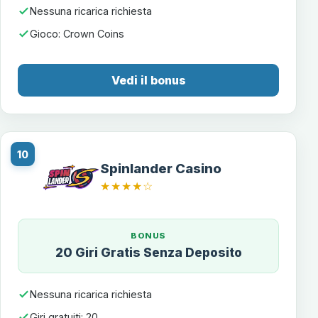
Nessuna ricarica richiesta
Gioco: Crown Coins
Vedi il bonus
10
Spinlander Casino
★★★★☆
BONUS
20 Giri Gratis Senza Deposito
Nessuna ricarica richiesta
Giri gratuiti: 20