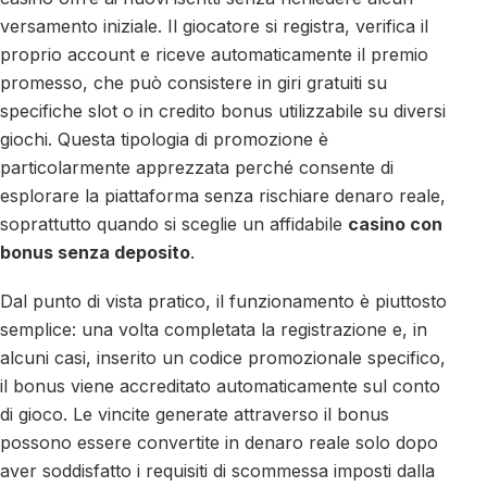
versamento iniziale. Il giocatore si registra, verifica il
proprio account e riceve automaticamente il premio
promesso, che può consistere in giri gratuiti su
specifiche slot o in credito bonus utilizzabile su diversi
giochi. Questa tipologia di promozione è
particolarmente apprezzata perché consente di
esplorare la piattaforma senza rischiare denaro reale,
soprattutto quando si sceglie un affidabile
casino con
bonus senza deposito
.
Dal punto di vista pratico, il funzionamento è piuttosto
semplice: una volta completata la registrazione e, in
alcuni casi, inserito un codice promozionale specifico,
il bonus viene accreditato automaticamente sul conto
di gioco. Le vincite generate attraverso il bonus
possono essere convertite in denaro reale solo dopo
aver soddisfatto i requisiti di scommessa imposti dalla