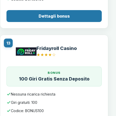
Dettagli bonus
13
Fridayroll Casino
★★★★☆
BONUS
100 Giri Gratis Senza Deposito
Nessuna ricarica richiesta
Giri gratuiti: 100
Codice: BONUS100