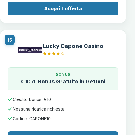
Scopri l'offerta
15
Lucky Capone Casino
★★★★☆
BONUS
€10 di Bonus Gratuito in Gettoni
Credito bonus: €10
Nessuna ricarica richiesta
Codice: CAPONE10