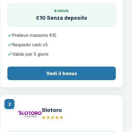
BONUS
€10 Senza deposito
Prelievo massimo €10
Requisito cash x5
Valido per 5 giorni
Vedi il bonus
2
Slotoro
★★★★★