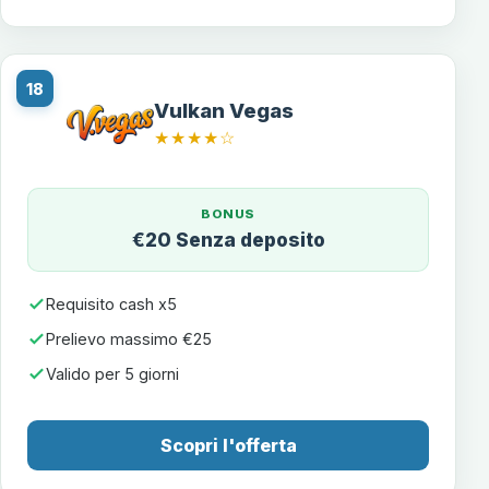
18
Vulkan Vegas
★★★★☆
BONUS
€20 Senza deposito
Requisito cash x5
Prelievo massimo €25
Valido per 5 giorni
Scopri l'offerta