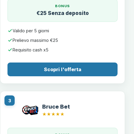
BONUS
€25 Senza deposito
Valido per 5 giorni
Prelievo massimo €25
Requisito cash x5
Scopri l'offerta
3
Bruce Bet
★★★★★