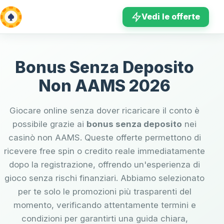
Vedi le offerte
Bonus Senza Deposito
Non AAMS 2026
Giocare online senza dover ricaricare il conto è
possibile grazie ai
bonus senza deposito
nei
casinò non AAMS. Queste offerte permettono di
ricevere free spin o credito reale immediatamente
dopo la registrazione, offrendo un'esperienza di
gioco senza rischi finanziari. Abbiamo selezionato
per te solo le promozioni più trasparenti del
momento, verificando attentamente termini e
condizioni per garantirti una guida chiara,