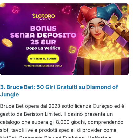
3. Bruce Bet: 50 Giri Gratuiti su Diamond of
Jungle
Bruce Bet opera dal 2023 sotto licenza Curaçao ed è
gestito da Beriston Limited. Il casinò presenta un
catalogo che supera gli 8.000 giochi, comprendendo
slot, tavoli live e prodotti speciali di provider come
NetEnt, Pragmatic Play ed Evolution. L'offerta è