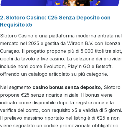
2. Slotoro Casino: €25 Senza Deposito con
Requisito x5
Slotoro Casino è una piattaforma moderna entrata nel
mercato nel 2025 e gestita da Wiraon B.V. con licenza
Curaçao. Il progetto propone più di 5.000 titoli tra slot,
giochi da tavolo e live casino. La selezione dei provider
include nomi come Evolution, Play'n GO e Betsoft,
offrendo un catalogo articolato su più categorie.
Nel segmento
casino bonus senza deposito
, Slotoro
propone €25 senza ricarica iniziale. Il bonus viene
indicato come disponibile dopo la registrazione e la
verifica del conto, con requisito x5 e validità di 5 giorni.
Il prelievo massimo riportato nel listing è di €25 e non
viene segnalato un codice promozionale obbligatorio.