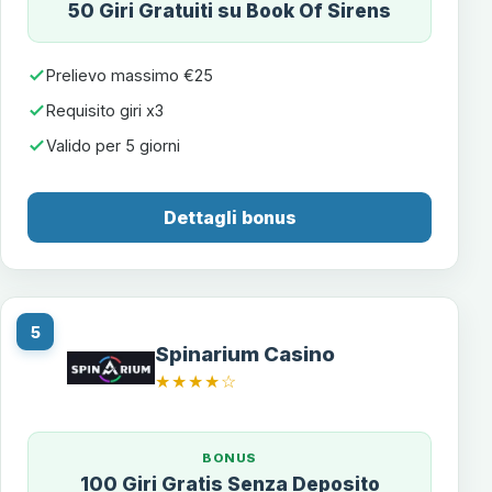
50 Giri Gratuiti su Book Of Sirens
Prelievo massimo €25
Requisito giri x3
Valido per 5 giorni
Dettagli bonus
5
Spinarium Casino
★★★★☆
BONUS
100 Giri Gratis Senza Deposito