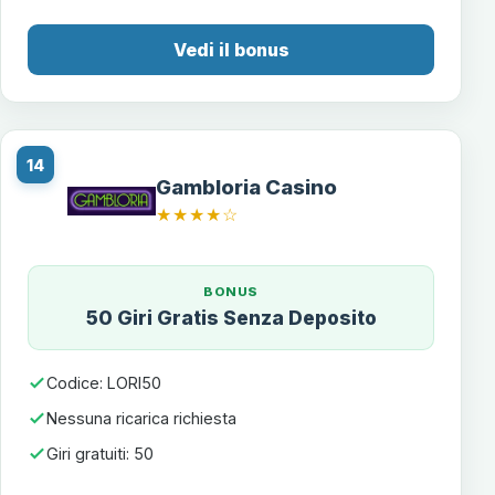
Vedi il bonus
14
Gambloria Casino
★★★★☆
BONUS
50 Giri Gratis Senza Deposito
Codice: LORI50
Nessuna ricarica richiesta
Giri gratuiti: 50