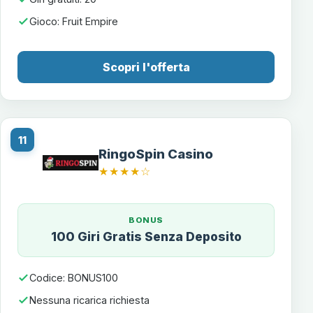
Gioco: Fruit Empire
Scopri l'offerta
11
RingoSpin Casino
★★★★☆
BONUS
100 Giri Gratis Senza Deposito
Codice: BONUS100
Nessuna ricarica richiesta