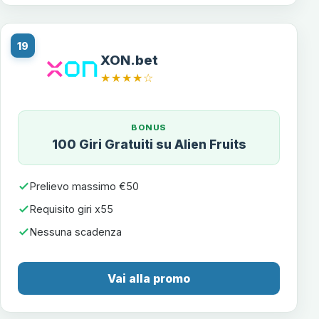
19
XON.bet
★★★★☆
BONUS
100 Giri Gratuiti su Alien Fruits
Prelievo massimo €50
Requisito giri x55
Nessuna scadenza
Vai alla promo