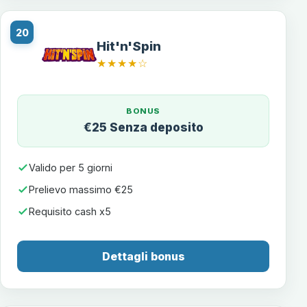
20
Hit'n'Spin
★★★★☆
BONUS
€25 Senza deposito
Valido per 5 giorni
Prelievo massimo €25
Requisito cash x5
Dettagli bonus