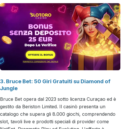
3. Bruce Bet: 50 Giri Gratuiti su Diamond of
Jungle
Bruce Bet opera dal 2023 sotto licenza Curaçao ed è
gestito da Beriston Limited. Il casinò presenta un
catalogo che supera gli 8.000 giochi, comprendendo
slot, tavoli live e prodotti speciali di provider come
NetEnt, Pragmatic Play ed Evolution. L'offerta è